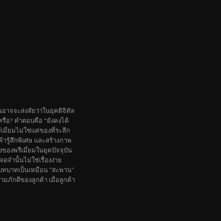
นอาจจะสงสัยว่าในยุคดิจิทัล
งหรือ? คำตอบคือ “ยังคงได้
เมี่ยมไม่ใช่แค่ของที่ระลึก
ค้ารู้สึกพิเศษ และสร้างภาพ
องพรีเมี่ยมในยุคปัจจุบัน
จำนั้นไม่ใช่เรื่องง่าย
มีบทบาทเป็นเหมือน "สะพาน"
ามภักดีของลูกค้า เมื่อลูกค้า