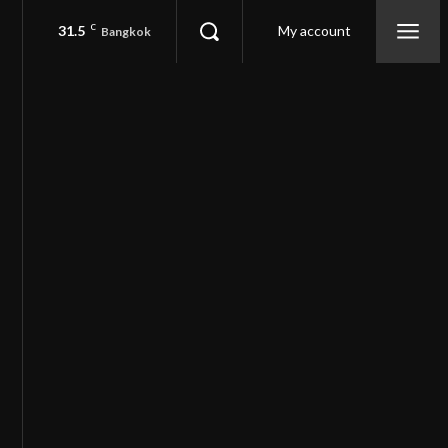
31.5
C
My account
Bangkok