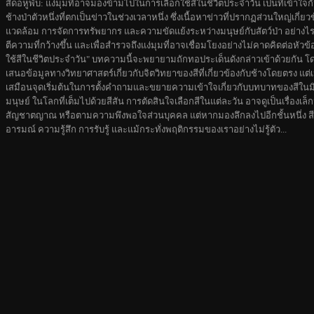
สีดอหูพับ: แง่มุมที่อาจมองข้ามไปในการเลือกใช้สีในชีวิตประจำวัน เป็นที่เข้าใจกั
ช้างป่าตัวหนึ่งที่ตกเป็นข่าวในช่วงเวลาหนึ่ง ซึ่งเนื้อหาข่าวที่ปรากฏส่วนใหญ่เกี่ยว
แวดล้อม การจัดการทรัพยากร และความขัดแย้งระหว่างมนุษย์กับสัตว์ป่า อย่าง
ตีความที่กว้างขึ้น และเพื่อสำรวจถึงแง่มุมที่อาจเชื่อมโยงอย่างไม่คาดคิดต่อหั
ใช้สีในชีวิตประจำวัน" บทความนี้จะพยายามถักทอประเด็นดังกล่าวเข้าด้วยกัน 
เสนอข้อมูลทางวิทยาศาสตร์เกี่ยวกับจิตวิทยาของสีที่เกี่ยวข้องกับช้างโดยตรง แต่เป
เสมือนจุดเริ่มต้นในการตั้งคำถามและขยายความเข้าใจเกี่ยวกับบทบาทของสีในมิ
มนุษย์ ในโลกที่เต็มไปด้วยสีสัน การตัดสินใจเลือกสีในแต่ละวัน อาจดูเป็นเรื่องเล็ก
สัญชาตญาณ หรือตามความพึงพอใจส่วนบุคคล แต่หากมองลึกลงไปอีกชั้นหนึ่ง สีเหล
อารมณ์ ความรู้สึก การรับรู้ และแม้กระทั่งพฤติกรรมของเราอย่างไม่รู้ตัว...