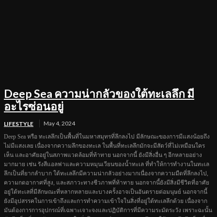
Deep Sea ความน่ากลัวของใต้ทะเลลึก มี
อะไรซ่อนอยู่
May 4, 2024
LIFESTYLE
Deep Sea หรือ ทะเลลึกเป็นพื้นที่ในมหาสมุทรที่ลึกลงไป มีลักษณะของการมีแสงน้อยถึง
ไม่มีแสงเลย เนื่องจากความลึกของทะเล ในพื้นที่ทะเลลึกมักจะมีสัตว์ที่ไม่เหมือนใคร
เห็น และอาศัยอยู่ในสภาพแวดล้อมที่ท้าทาย นอกจากนี้ ยังมีสิ่งอื่น ๆ อีกหลายอย่าง
มากมาย เช่น รังสีแอลฟาและความหมุนเวียนของน้ำทะเล ที่ทำให้การทำงานในทะเล
ลึกเป็นที่ยากลำบาก ใต้ทะเลลึกมีความน่ากลัวอย่างมากเนื่องจากความมืดที่ลึกลงไป,
ความกดอากาศที่สูง, และสภาวะทางชีวภาพที่ท้าทาย นอกจากนี้ยังมีสิ่งมีชีวิตที่อาศัย
อยู่ใต้ทะเลที่มีลักษณะที่หลากหลายและบางครั้งอาจเป็นอันตรายต่อมนุษย์ นอกจากนี้
ยังมีอุปสรรคในการเข้าถึงและการทำความเข้าใจในสิ่งที่อยู่ใต้ทะเลลึกด้วย เนื่องจาก
มันต้องการการอุปกรณ์ที่เฉพาะเจาะจงและปฏิบัติการที่มีความระมัดระวัง เพราะฉะนั้น