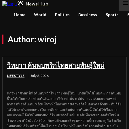
News
Hub
Home
World
Politics
Bussiness
Sports
Author:
wiroj
วิทยาฯ ค้นพบพริกไทยสายพันธุ์ใหม่
LIFESTYLE
July 6, 2026
นักวิทยาศาสตร์เพิ่งค้นพบพริกไทยสายพันธุ์ใหม่! น่าสนใจใช่ไหมล่ะ? การค้นพบ
นี้ไม่ได้เป็นแค่เรื่องตื่นเต้นในวงการวิจัยเท่านั้น แต่มันอาจจะส่งผลต่อรสชาติ
อาหารที่เราคุ้นเคย หรือแม้กระทั่งโอกาสทางเศรษฐกิจในอนาคตด้วยนะ ทีมวิจัย
ได้ใช้เวลากันพอสมควรในการศึกษาและยืนยันการค้นพบนี้ มันไม่ใช่เรื่องง่าย
เลย กว่าจะได้พริกไทยสายพันธุ์ใหม่มาสักต้นเนี่ย แต่สิ่งที่พวกเขาเจอทำให้เห็น
ว่าธรรมชาติยังมีอะไรให้เราค้นพบอีกเยอะจริงๆ บทความนี้เราจะมาดูกันว่าพริก
ไทยสายพันธุ์ใหม่ที่ว่านี้มีอะไรน่าสนใจบ้าง ทำไมมันถึงมีความสำคัญ และมัน