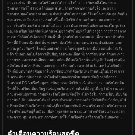
อาจจะเข้ามามีบทบาทในชีวิตเราได้อย่างไรบ้าง การค้นพบสิ่งใหม่ๆ ทาง
วิทยาศาสตร์ ไม่ว่าจะเล็กน้อยแค่ไหน ล้วนเกิดจากความตั้งใจและความ
พยายามของใครบางคนเสมอ สำหรับพริกไทยสายพันธุ์ใหม่นี้ก็เช่นกัน จุดเริ่มต้น
ของความสงสัย เรื่องราวเริ่มต้นขึ้นเมื่อนักวิจัยสังเกตเห็นความแตกต่างบาง
อย่างในพริกไทยที่พวกเขาเก็บตัวอย่างมา มันอาจจะเป็นลักษณะของใบ รูปร่าง
ของผล หรือแม้แต่กลิ่นที่แตกต่างไปจากพริกไทยทั่วไปที่เรารู้จัก การสำรวจภาค
สนาม นักวิจัยได้เดินทางไปยังพื้นที่ปลูกพริกไทยหลายแห่ง เพื่อตามหาต้นพริก
ไทยที่มีลักษณะผิดปกตินั้น พวกเขาต้องใช้ความอดทน ความช่างสังเกต และ
ความรู้เกี่ยวกับพริกไทยเป็นอย่างดี การเก็บข้อมูลเชิงลึก เมื่อเจอต้นที่น่าสงสัย
แล้ว ขั้นตอนต่อไปคือการเก็บข้อมูลอย่างละเอียด ทั้งการวัดขนาด ลักษณะทาง
กายภาพ และการบันทึกสภาพแวดล้อมที่ต้นพริกไทยนั้นเจริญเติบโตอยู่ เทคนิค
สมัยใหม่ช่วยไขปริศนา นอกจากการสังเกตด้วยตาเปล่าแล้ว เทคโนโลยีสมัย
ใหม่ก็มีบทบาทสำคัญมากในการยืนยันว่านี่คือพริกไทยสายพันธุ์ใหม่จริงๆ การ
วิเคราะห์ทางพันธุกรรม หัวใจสำคัญของการจำแนกสายพันธุ์เลยก็คือการ
วิเคราะห์ DNA หรือข้อมูลทางพันธุกรรม นักวิจัยจะนำตัวอย่างจากพริกไทยต้น
ใหม่นี้ไปเปรียบเทียบกับฐานข้อมูลพริกไทยสายพันธุ์ที่มีอยู่ เพื่อดูว่ามีความแตก
ต่างทางพันธุกรรมมากพอที่จะจัดเป็นสายพันธุ์ใหม่ได้หรือไม่ การเปรียบเทียบกับ
สายพันธุ์เดิม หลังจากได้ผลวิเคราะห์ทางพันธุกรรมแล้ว นักวิจัยก็จะนำข้อมูลไป
เปรียบเทียบกับพริกไทยสายพันธุ์ที่เราคุ้นเคยกันดี เช่น พริกไทยดำ พริกไทยขาว
หรือพริกไทยพันธุ์พื้นเมือง เพื่อหาจุดเด่นและความแตกต่างที่ชัดเจน ระยะเวลา
และความทุ่มเท กระบวนการทั้งหมดนี้ไม่ใช่เรื่องที่จะเสร็จภายในวันสองวัน...
คำเตือนความร้อนสุดขีด