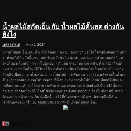
น้ำผลไม้สกัดเย็น กับ น้ำผลไม้คั้นสด ต่างกัน
ยังไง
May 1, 2024
LIFESTYLE
น้ำผลไม้สกัดเย็น และ น้ำผลไม้คั้นสด มีความแตกต่างกัน ยังไง ใครที่กำลังลดน้ำหนัก
หาน้ำผลไม้กิน วันนี้เรามาตอบข้อสงสัยนั้นกัน ตั้งแต่กระบวนการทำและผลลัพธ์ แบบ
ไหนให้ประโยชน์มากกว่า ไปดูพร้อมๆ กันเลย กระบวนการการทำ: น้ำผลไม้สกัดเย็น:
กระบวนการสกัดน้ำผลไม้โดยใช้การทำความเย็น เมื่อน้ำผลไม้เย็นแล้วจะมีการสกัด
วัตถุดิบเพื่อแยกเอาน้ำผลไม้ออกมาโดยไม่มีการเพิ่มสารความร้อน หลังจากนั้นน้ำผล
ไม้จะถูกกรองและบรรจุในบรรจุภัณฑ์ที่เหมาะสม การทำให้มีน้ำผลไม้สกัดที่เย็นและ
เคลือบแบบอนุรักษ์ไว้ให้สามารถรักษาคุณภาพของผลไม้ได้อย่างดี น้ำผลไม้คั้นสด:
กระบวนการคั่นน้ำผลไม้โดยใช้วิธีการกดเอาน้ำผลไม้ออกมา โดยไม่มีการเพิ่มความ
ร้อนหรือการทำความเย็น นั่นคือน้ำผลไม้ที่คั่นออกมาจะมีรสชาติและกลิ่นที่เป็น
เอกลักษณ์ของผลไม้เอง คุณสมบัติของผลลัพธ์: น้ำผลไม้สกัดเย็น:...
1
2
3
Page 1 of 3