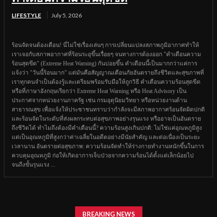
LIFESTYLE
July 5, 2026
ร้อนจัดจนต้องเตือน! นี่ไม่ใช่เรื่องเล่นๆ การเปลี่ยนแปลงสภาพภูมิอากาศทำให้
เราเจอกับสภาพอากาศที่ร้อนระอุขึ้นเรื่อยๆ จนทางการต้องออก "คำเตือนความ
ร้อนสุดขีด" (Extreme Heat Warning) กันบ่อยขึ้น คำเตือนนี้เป็นมากกว่าแค่การ
แจ้งว่า "วันนี้ร้อนมาก" แต่มันคือสัญญาณเตือนภัยอันตรายถึงชีวิตและสุขภาพที่
เราทุกคนจำเป็นต้องรู้และเตรียมพร้อมรับมือให้ถูกวิธี คำเตือนความร้อนสุดขีด
หรือที่ภาษาอังกฤษเรียกว่า Extreme Heat Warning หรือ Heat Advisory เป็น
ประกาศจากหน่วยงานภาครัฐ เช่น กรมอุตุนิยมวิทยา หรือหน่วยงานด้าน
สาธารณสุข เพื่อแจ้งให้ประชาชนทราบว่ากำลังจะมีสภาพอากาศร้อนจัดผิดปกติ
และร้อนจัดในระดับที่ส่งผลกระทบต่อสุขภาพอย่างรุนแรง หรืออาจเป็นอันตราย
ถึงชีวิตได้ ทำไมถึงต้องมีคำเตือนนี้? ความร้อนสูงเกินปกติ: ไม่ใช่แค่อุณหภูมิสูง
แต่เป็นอุณหภูมิที่สูงกว่าค่าเฉลี่ยในอดีตอย่างมีนัยสำคัญ และต่อเนื่องเป็นระยะ
เวลานาน อันตรายต่อสุขภาพ: ความร้อนจัดทำให้ร่างกายทำงานหนักขึ้นในการ
ควบคุมอุณหภูมิ ก่อให้เกิดอาการเจ็บป่วยจากความร้อนได้ตั้งแต่เล็กน้อยไป
จนถึงขั้นรุนแรง ...
BREAKING NEWS