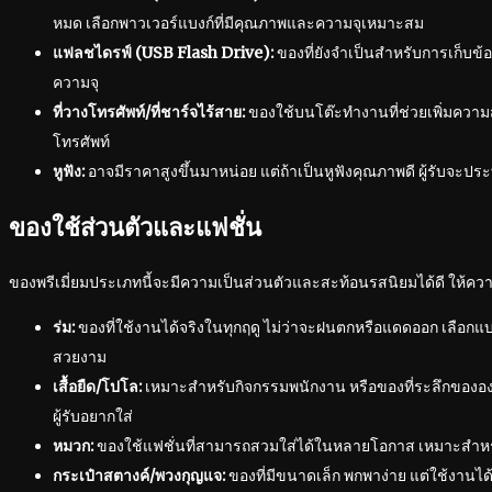
หมด เลือกพาวเวอร์แบงก์ที่มีคุณภาพและความจุเหมาะสม
แฟลชไดรฟ์ (USB Flash Drive):
ของที่ยังจำเป็นสำหรับการเก็บข
ความจุ
ที่วางโทรศัพท์/ที่ชาร์จไร้สาย:
ของใช้บนโต๊ะทำงานที่ช่วยเพิ่มคว
โทรศัพท์
หูฟัง:
อาจมีราคาสูงขึ้นมาหน่อย แต่ถ้าเป็นหูฟังคุณภาพดี ผู้รับจะประ
ของใช้ส่วนตัวและแฟชั่น
ของพรีเมี่ยมประเภทนี้จะมีความเป็นส่วนตัวและสะท้อนรสนิยมได้ดี ให้ความรู
ร่ม:
ของที่ใช้งานได้จริงในทุกฤดู ไม่ว่าจะฝนตกหรือแดดออก เลือกแ
สวยงาม
เสื้อยืด/โปโล:
เหมาะสำหรับกิจกรรมพนักงาน หรือของที่ระลึกขององค
ผู้รับอยากใส่
หมวก:
ของใช้แฟชั่นที่สามารถสวมใส่ได้ในหลายโอกาส เหมาะสำหร
กระเป๋าสตางค์/พวงกุญแจ:
ของที่มีขนาดเล็ก พกพาง่าย แต่ใช้งานได้จ