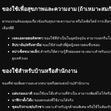
ของใช้เพื่อสุขภาพและความงาม (ถ้าเหมาะสมก
หากแบรนด์ของคุณเกี่ยวข้องกับสุขภาพ ความงาม หรือไลฟ์สไตล์ การเลือกข
เลือกที่ดี
เจลแอลกอฮอล์พกพา:
ของใช้ที่จำเป็นในยุคปัจจุบัน สามารถสกรีนโล
ลิปบาล์ม/ครีมทามือ:
ของใช้ส่วนตัวที่ผู้หญิงหลายคนชื่นชอบ
สปาเซ็ตขนาดเล็ก:
สำหรับให้ความรู้สึกผ่อนคลาย เหมาะสำหรับแบรนด
ดูแลตัวเอง
ของใช้สำหรับบ้านหรือสำนักงาน
ของที่ช่วยเพิ่มความสะดวกสบายหรือตกแต่งบ้าน/สำนักงาน
แผ่นรองเมาส์:
ของใช้บนโต๊ะทำงานที่จำเป็น สามารถพิมพ์โลโก้หรือกร
นาฬิกาตั้งโต๊ะ:
ของตกแต่งที่ใช้งานได้จริง
ชุดแก้วกาแฟ/แก้วชา:
เหมาะสำหรับลูกค้าคนพิเศษ หรือใช้ในห้องร