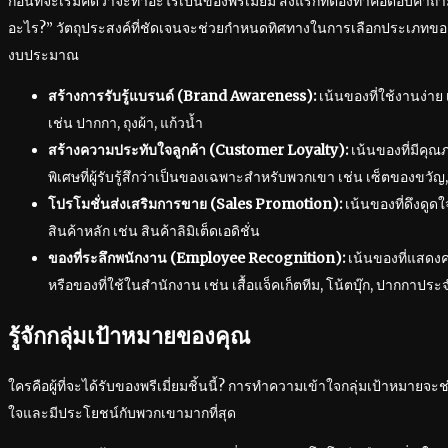
ก่อนที่จะเริ่มคิดว่าจะทำอะไรเป็นของพรีเมี่ยม สิ่งแรกที่ต้องทำคือตอบคำถาม
อะไร?” วัตถุประสงค์ที่ชัดเจนจะช่วยกำหนดทิศทางในการเลือกประเภทของ 
งบประมาณ
สร้างการรับรู้แบรนด์ (Brand Awareness):
เน้นของที่ใช้งานง่าย
เช่น ปากกา, ถุงผ้า, แก้วน้ำ
สร้างความประทับใจลูกค้า (Customer Loyalty):
เน้นของที่มีคุณภ
พิเศษที่ผู้รับรู้สึกว่าเป็นของเฉพาะสำหรับพวกเขา เช่น เซ็ตของขวัญ
โปรโมชั่นส่งเสริมการขาย (Sales Promotion):
เน้นของที่ดึงดูดใจ 
สินค้าหลัก เช่น สินค้าลิมิเต็ดเอดิชั่น
ของที่ระลึกพนักงาน (Employee Recognition):
เน้นของที่แสดง
หรือของที่ใช้ในสำนักงาน เช่น เสื้อแจ็คเก็ตทีม, โน้ตบุ๊ก, ปากกาปร
รู้จักกลุ่มเป้าหมายของคุณ
ใครคือผู้ที่จะได้รับของพรีเมี่ยมชิ้นนี้? การทำความเข้าใจกลุ่มเป้าหมายจะช
ใจและมีประโยชน์กับพวกเขามากที่สุด