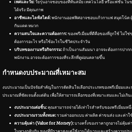
เพศและวัย:
วัยรุ่นอาจชอบของที่ทันสมัย เทคโนโลยี หรือแฟชั่น ในข
ได้จริง มีคุณภาพ
อาชีพและไลฟ์สไตล์:
พนักงานออฟฟิศอาจชอบแก้วกาแฟ สมุดโน้ต ผู
กันแดด หมวก
ความสนใจและความต้องการ:
ของพรีเมี่ยมที่ดีคือของที่ถูกใช้ ไม่ใช
ต้องการอะไร หรือใช้อะไรในชีวิตประจำวัน
บริบทของงานหรือกิจกรรม:
ถ้าเป็นงานสัมมนา อาจจะต้องการปากกา โ
พนักงาน อาจจะต้องการของที่ระลึกที่ดูผ่อนคลายขึ้น
กำหนดงบประมาณที่เหมาะสม
งบประมาณเป็นปัจจัยสำคัญในการตัดสินใจเลือกประเภทของพรีเมี่ยมแ
ประมาณที่ชัดเจนตั้งแต่ต้น เพื่อให้สามารถเลือกของที่เหมาะสมและไม่เกินง
งบประมาณต่อชิ้น:
คุณสามารถจ่ายได้เท่าไรสำหรับของพรีเมี่ยมหนึ่ง
งบประมาณรวมทั้งหมด:
รวมค่าออกแบบ ค่าผลิต ค่าขนส่ง และค่าใช้จ่า
ความคุ้มค่า (Value for Money):
บางครั้งของราคาถูกอาจไม่คุ้มค่า
ในทางกลับกัน ของที่มีราคาสูงแต่ใช้งานได้นานและสร้างความประทั