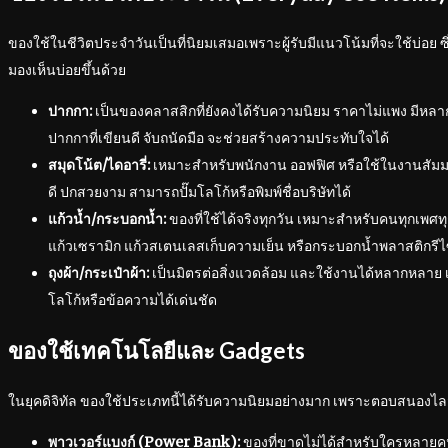
ของใช้ในชีวิตประจำวันเป็นที่นิยมเสมอเพราะผู้รับมีแนวโน้มที่จะใช้บ่อย
มองเห็นบ่อยขึ้นด้วย
ปากกา:
เป็นของคลาสสิกที่ยังคงได้รับความนิยม ราคาไม่แพง มีหล
ปากกาที่เขียนดี จับถนัดมือ จะช่วยสร้างความประทับใจได้
สมุดโน้ต/ไดอารี่:
เหมาะสำหรับพนักงาน ออฟฟิศ หรือใช้ในงานสัมม
ดี ปกสวยงาม สามารถปั๊มโลโก้หรือพิมพ์ชื่อบริษัทได้
แก้วน้ำ/กระบอกน้ำ:
ของที่ใช้ได้จริงทุกวัน เหมาะสำหรับคนทุกเพศทุกว
แก้วเซรามิก แก้วสเตนเลสเก็บความเย็น หรือกระบอกน้ำพลาสติกรีไ
ถุงผ้า/กระเป๋าผ้า:
เป็นมิตรต่อสิ่งแวดล้อม และใช้งานได้หลากหลาย เป
โลโก้หรือข้อความได้เด่นชัด
ของใช้เทคโนโลยีและ Gadgets
ในยุคดิจิทัล ของใช้ประเภทนี้ได้รับความนิยมอย่างมาก เพราะตอบสนองไ
พาวเวอร์แบงก์ (Power Bank):
ของที่ขาดไม่ได้สำหรับใครหลายคน