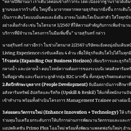
“หลายปีที่ผ่านมา เราเติบโตค่อนข้างก้าวกระโดด เนื่องจากฐานรายได้เดิมขอ
ฐานของเรากว้างขึ้น ใหญ่ขึ้น มาจากหลากหลายธุรกิจมากยิ่งขึ้น การเติบโ
เป็นการเติบโตแบบมั่นคงและยั่งยืน อาจจะไม่เติบโตเป็นเท่าตัว ใส่ใจทุกปัจจ
อย่างเต็มกำลัง เช่น ในไตรมาส 1/2567 ที่ให้ความสำคัญกับการเพิ่มจำนว
บริการที่มีจำนวนโครงการในมือเพิ่มขึ้น” นายสุรินทร์ กล่าว
นายสุรินทร์ กล่าวอีกว่า ในช่วงไตรมาส 2/2567 บริษัทจะยังคงมุ่งมั่นเดิ
Living Experience เร่งขับเคลื่อน 4 ด้าน เพื่อให้ธุรกิจเติบโตไปได้ในทุกมิ
ไร้รอยต่อ (Expanding Our Business Horizon)
เพิ่มบริการและธุรกิจให
กลางน้ำ และปลายน้ำ ตอบโจทย์ความต้องการของระบบนิเวศอสังหาริมทร
ในที่อยู่อาศัย และเริ่มเจาะลูกค้ากลุ่ม B2C มากขึ้น ทั้งกลุ่มธุรกิจตกแต่งภาย
2.ติดปีกทักษะบุคลากร (People Development)
จับมือสถาบันการศึกษาที่
อสังหาริมทรัพย์ อัปสกิลและรีสกิล (Upskill & Reskil) ให้แก่ทั้งพนักงานปั
เข้าทำงาน พร้อมทั้งดำเนินโครงการ Management Trainee อย่างต่อเนื่
3.ต่อยอดนวัตกรรมใหม่ (Enhance Innovation + Technology)
ให้ บริ
ร่วมทุนในเครือ ยกระดับการให้บริการผ่านการพัฒนานวัตกรรมและและการ
แอปพลิเคชัน Primo Plus โฉมใหม่ พร้อมทั้งพัฒนาแพลตฟอร์มใหม่ๆ อ