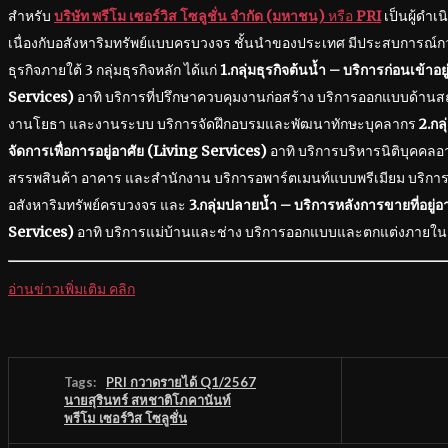
สำหรับ
บริษัท พรีโม​ เซอร์วิส โซลูชั่น จำกัด (มหาชน)
หรือ
PRI
เป็นผู้ดำเนิ
เนื่องกับอสังหาริมทรัพย์แบบครบวงจร ชั้นนำของประเทศ มีประสบการณ์กว่า 
ธุรกิจภายใต้ 3 กลุ่มธุรกิจหลัก ได้แก่
1.กลุ่มธุรกิจต้นน้ำ – บริการก่อนเข้าอ
Services)
อาทิ บริการที่ปรึกษาควบคุมงานก่อสร้าง บริการออกแบบด้าน
งานโยธา และงานระบบ บริการจัดฝึกอบรมและพัฒนาทักษะบุคลากร
2.กล
จัดการเพื่อการอยู่อาศัย (Living Services)
อาทิ บริการบริหารนิติบุคคลอ
สรรพสินค้า อาคาร และสำนักงาน บริการอพาร์ตเมนท์แบบพรีเมียม บริการ
อสังหาริมทรัพย์ครบวงจร และ
3.กลุ่มปลายน้ำ – บริการหลังการขายที่อยู
Services)
อาทิ บริการแม่บ้านและช่าง บริการออกแบบและตกแต่งภายใน
อ่านข่าวเพิ่มเติม คลิก
Tags:
PRI กวาดรายได้ Q1/2567
นายสุรินทร์ สหชาติโภคานันท์
พรีโม เซอร์วิส โซลูชั่น