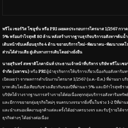
พรีโม เซอร์วิส โซลูชั่น หรือ
PRI เผยผลประกอบการไตรมาส 1/2567 กวาดราย
5% พร้อมกำไรสุทธิ 80 ล้าน หลังสร้างรากฐานธุรกิจบริการอสังหาฯต้นน
เดินหน้าขับเคลื่อนธุรกิจ 4 ด้าน ขยายบริการใหม่-พัฒนาคน-พัฒนาเทคโน
ส่วนได้ส่วนเสีย สู่เส้นทางการเติบโตอย่างยั่งยืน
นายสุรินทร์ สหชาติโภคานันท์
ประธานเจ้าหน้าที่บริหาร
บริษัท พรี​โม เซอร
จำกัด
(มหาชน)
หรือ
PRI
ผู้นำธุรกิจการให้บริการเกี่ยวเนื่องกับอสังหาริ
เปิดเผยว่า จากผลการดำเนินงานไตรมาส 1/2567 (ม.ค.-มี.ค.) ที่ผ่านมา บริษัท
บาท เติบโตเมื่อเทียบกับช่วงเดียวกันของปีที่ผ่านมา 5% และมีกำไรสุทธิรวมอ
บริษัทได้วางรากฐานการสร้างรายได้ต่อเนื่องทุกกลุ่มบริการอสังหาริมทรัพย์
และมีการขยายกลุ่มธุรกิจใหม่ๆ จนครบวงจรมากยิ่งขึ้นในช่วง 1-2 ปีที่ผ่า
และนำเสนอแพ็คงานลูกค้าแต่ละครั้งได้อย่างครบวงจร และรับรู้รายได
ธุรกิจต่างๆ ได้อย่างต่อเนื่อง