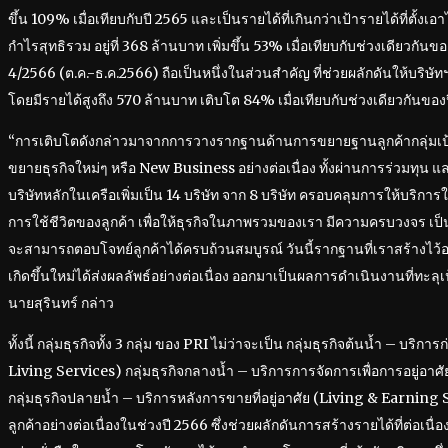
ขึ้น 109% เมื่อเทียบกับปี 2565 และเป็นรายได้ที่เกินกว่าเป้ารายได้ที่ตั้งเ
กำไรสุทธิรวม อยู่ที่ 368 ล้านบาท เพิ่มขึ้น 53% เมื่อเทียบกับช่วงเดียวก
4/2566 (ต.ค.-ธ.ค.2566) ถือเป็นหนึ่งในส่วนสำคัญ ที่ช่วยผลักดันให้บริษั
โดยมีรายได้สูงถึง 570 ล้านบาท เติบโต 84% เมื่อเทียบกับช่วงเดียวกันของ
“การเติบโตดังกล่าวมาจากการวางรากฐานด้านการขยายฐานลูกค้ากลุ่มเป
ขยายธุรกิจใหม่ๆ หรือ New Business อย่างต่อเนื่อง ทั้งผ่านการร่วมทุน และ
บริษัทหลักในเครือเพิ่มเป็น 14 บริษัท จาก 8 บริษัท ครอบคลุมการให้บริกา
การใช้ชีวิตของลูกค้า เพื่อให้ธุรกิจในภาพรวมของเรา มีความครบวงจร เป็
จะสามารถตอบโจทย์ลูกค้าได้ครบถ้วนสมบูรณ์ วันนี้รากฐานที่เราสร้างไว้อย่
เกิดขึ้นใหม่ได้ส่งผลลัพธ์อย่างต่อเนื่อง ออกมาเป็นผลการดำเนินงานที่ทะลุเป
นายสุรินทร์ กล่าว
ทั้งนี้ กลุ่มธุรกิจทั้ง 3 กลุ่ม ของ PRI ไม่ว่าจะเป็น กลุ่มธุรกิจต้นน้ำ – บริกา
Living Services) กลุ่มธุรกิจกลางน้ำ – บริการการจัดการเพื่อการอยู่อา
กลุ่มธุรกิจปลายน้ำ – บริการหลังการขายที่อยู่อาศัย (Living & Earnin
ลูกค้าอย่างต่อเนื่องในช่วงปี 2566 ซึ่งช่วยผลักดันการสร้างรายได้ที่ต่อเ