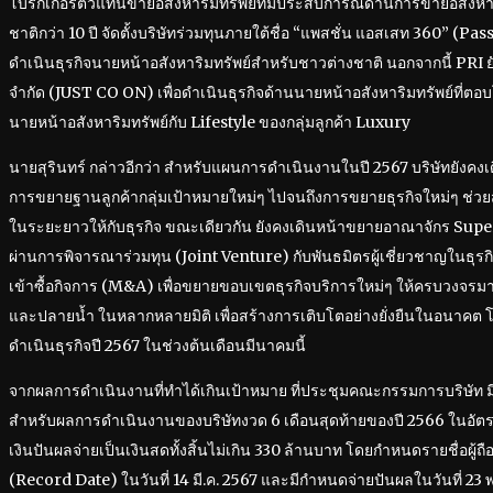
โบรกเกอร์ตัวแทนขายอสังหาริมทรัพย์ที่มีประสบการณ์ด้านการขายอสังหาร
ชาติกว่า 10 ปี จัดตั้งบริษัทร่วมทุนภายใต้ชื่อ “แพสชั่น แอสเสท 360” (Pas
ดำเนินธุรกิจนายหน้าอสังหาริมทรัพย์สำหรับชาวต่างชาติ นอกจากนี้ PRI ยังจ
จำกัด (JUST CO ON) เพื่อดำเนินธุรกิจด้านนายหน้าอสังหาริมทรัพย์ที่ตอ
นายหน้าอสังหาริมทรัพย์กับ Lifestyle ของกลุ่มลูกค้า Luxury
นายสุรินทร์ กล่าวอีกว่า สำหรับแผนการดำเนินงานในปี 2567 บริษัทยังคง
การขยายฐานลูกค้ากลุ่มเป้าหมายใหม่ๆ ไปจนถึงการขยายธุรกิจใหม่ๆ ช่วยส
ในระยะยาวให้กับธุรกิจ ขณะเดียวกัน ยังคงเดินหน้าขยายอาณาจักร Super 
ผ่านการพิจารณาร่วมทุน (Joint Venture) กับพันธมิตรผู้เชี่ยวชาญในธุ
เข้าซื้อกิจการ (M&A) เพื่อขยายขอบเขตธุรกิจบริการใหม่ๆ ให้ครบวงจรมากขึ
และปลายน้ำ ในหลากหลายมิติ เพื่อสร้างการเติบโตอย่างยั่งยืนในอนาค
ดำเนินธุรกิจปี 2567 ในช่วงต้นเดือนมีนาคมนี้
จากผลการดำเนินงานที่ทำได้เกินเป้าหมาย ที่ประชุมคณะกรรมการบริษัท ม
สำหรับผลการดำเนินงานของบริษัทงวด 6 เดือนสุดท้ายของปี 2566 ในอัตรา 
เงินปันผลจ่ายเป็นเงินสดทั้งสิ้นไม่เกิน 330 ล้านบาท โดยกำหนดรายชื่อผู้ถือหุ
(Record Date) ในวันที่ 14 มี.ค. 2567 และมีกำหนดจ่ายปันผลในวันที่ 2