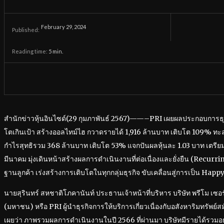
February 29, 2024
Published:
Reading time:
5
min.
สำนักข่าวหุ้นอินไซด์(29 กุมภาพันธ์ 2567)——–PRI เผยผลประกอบการธุร
โตเกินเป้า สร้างออลไทม์ไฮ กวาดรายได้ 1,916 ล้านบาท เติบโต 109% ทะลุ
กำไรสุทธิรวม 368 ล้านบาท เติบโต 53% แจกปันผลหุ้นละ 1.03 บาท เตรีย
มีนาคม มุ่งเดินหน้าสร้างผลการดำเนินงานที่ต่อเนื่องและยั่งยืน (Recu
ฐานลูกค้า เร่งสร้างการเติบโตในทุกกลุ่มธุรกิจ ขับเคลื่อนสู่การเป็น Hap
นายสุรินทร์ สหชาติโภคานันท์ ประธานเจ้าหน้าที่บริหาร บริษัท พรีโม เซอร์
(มหาชน) หรือ PRI ผู้นำธุรกิจการให้บริการเกี่ยวเนื่องกับอสังหาริมทรัพย
เผยว่า ภาพรวมผลการดำเนินงานในปี 2566 ที่ผ่านมา บริษัทมีรายได้รวมอยู่