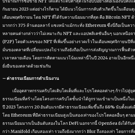
ปริมาณการซื้อขาย NFT ได้แตะระดับต่ำสุดในรอบปีอย่างต่อเนื่องนับตั้งแต
กันยายน 2023 แต่อย่างไรก็ตาม ได้มีแนวโน้มการกลับตัวเกิดขึ้นในเดือนตุลา
เดือนพฤศจิกายน โดย NFT ที่ได้รับความนิยมมากที่สุด คือ Bitcoin NFT 
มากกว่า 375 ล้านดอลลาร์ แซงหน้าแม้กระทั่ง Ethereum ซึ่งนี่ถือเป็นควา
หลายคนต่างกล่าวว่าไม่เหมาะกับ NFT และแอปพลิเคชันอื่นๆ นอกเหนือ
(P2P) โดยตัวเลขของ NFT ที่เพิ่มขึ้นอย่างรวดเร็วในเดือนพฤศจิกายนปีที่แล
มั่นของตลาดที่เปลี่ยนแปลงไป รวมถึงยังถือเป็นการส่งสัญญาณการฟื้นตัว
เวลาหลายเดือน โดยการติดตามแนวโน้มเหล่านี้ในปี 2024 อาจเป็นอีกหน
ยั่งยืนของตลาดด้วยเช่นกัน
– ค่าธรรมเนียมการดำเนินงาน
เมื่ออุตสาหกรรมคริปโตเติบโตเต็มที่และโปรโตคอลต่างๆ ก้าวไปสู่ยุค
ธรรมเนียมที่สร้างโดยโครงการคริปโตชั้นนำได้ถูกรวมเข้ามาเป็นหนึ่งในเ
ปี 2023 โครงการ 20 อันดับแรกมีค่าธรรมเนียมเพิ่มขึ้นถึง 88% นับตั้งแ
โดย Ethereum ที่มีค่าธรรมเนียมสูงเป็นสองเท่าของโปรโตคอลอื่นๆ ตามม
ธรรมเนียมมากเป็นอันดับสองในโลก DeFi นอกจากนี้ OpenSea ยังได้รับค
กว่า Manifold เกือบสองเท่า รวมถึงยังมากกว่า Blur ถึงสองเท่า โดยการที่ค