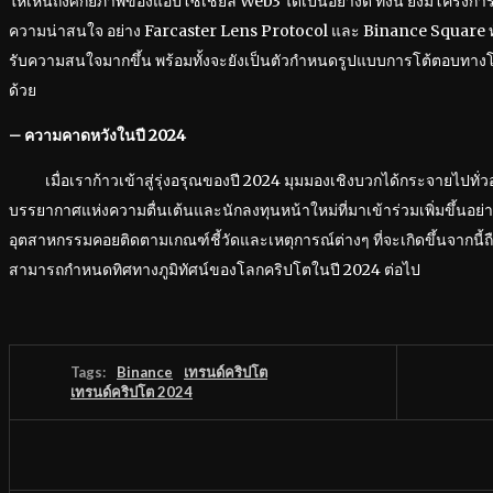
ให้เห็นถึงศักยภาพของแอปโซเชียล Web3 ได้เป็นอย่างดี ทั้งนี้ ยังมีโครงการ 
ความน่าสนใจ อย่าง Farcaster Lens Protocol และ Binance Square ทั้งนี
รับความสนใจมากขึ้น พร้อมทั้งจะยังเป็นตัวกำหนดรูปแบบการโต้ตอบทา
ด้วย
– ความคาดหวังในปี 2024
เมื่อเราก้าวเข้าสู่รุ่งอรุณของปี 2024 มุมมองเชิงบวกได้กระจายไปทั่
บรรยากาศแห่งความตื่นเต้นและนักลงทุนหน้าใหม่ที่มาเข้าร่วมเพิ่มขึ้นอย่
อุตสาหกรรมคอยติดตามเกณฑ์ชี้วัดและเหตุการณ์ต่างๆ ที่จะเกิดขึ้นจากนี้ถือ
สามารถกำหนดทิศทางภูมิทัศน์ของโลกคริปโตในปี 2024 ต่อไป
Tags:
Binance
เทรนด์คริปโต
เทรนด์คริปโต 2024