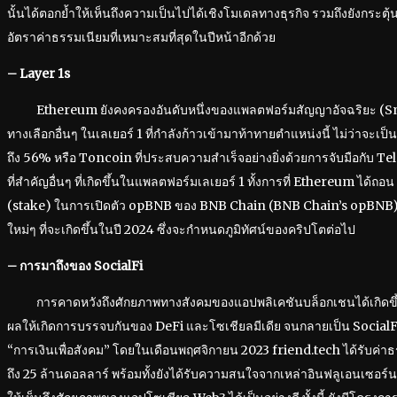
นั้นได้ตอกย้ำให้เห็นถึงความเป็นไปได้เชิงโมเดลทางธุรกิจ รวมถึงยังกระตุ
อัตราค่าธรรมเนียมที่เหมาะสมที่สุดในปีหน้าอีกด้วย
– Layer 1s
Ethereum ยังคงครองอันดับหนึ่งของแพลตฟอร์มสัญญาอัจฉริยะ (Sma
ทางเลือกอื่นๆ ในเลเยอร์ 1 ที่กำลังก้าวเข้ามาท้าทายตำแหน่งนี้ ไม่ว่าจะเป็น
ถึง 56% หรือ Toncoin ที่ประสบความสำเร็จอย่างยิ่งด้วยการจับมือกับ T
ที่สำคัญอื่นๆ ที่เกิดขึ้นในแพลตฟอร์มเลเยอร์ 1 ทั้งการที่ Ethereum ได้ถอ
(stake) ในการเปิดตัว opBNB ของ BNB Chain (BNB Chain’s opBNB) ซ
ใหม่ๆ ที่จะเกิดขึ้นในปี 2024 ซึ่งจะกำหนดภูมิทัศน์ของคริปโตต่อไป
– การมาถึงของ SocialFi
การคาดหวังถึงศักยภาพทางสังคมของแอปพลิเคชันบล็อกเชนได้เกิดขึ้นให้เ
ผลให้เกิดการบรรจบกันของ DeFi และโซเชียลมีเดีย จนกลายเป็น SocialFi 
“การเงินเพื่อสังคม” โดยในเดือนพฤศจิกายน 2023 friend.tech ได้รับค
ถึง 25 ล้านดอลลาร์ พร้อมทั้งยังได้รับความสนใจจากเหล่าอินฟลูเอนเซอร์