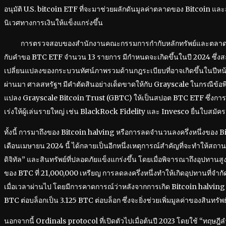
อนุมัติ U.S. bitcoin ETF ที่จะมาช่วยผลักดันมูลค่าตลาดของ Bitcoin 
นิเวศทางการเงินให้แข็งแกร่งขึ้น
การตรวจสอบของสำนักงานคณะกรรมการกำกับหลักทรัพย์และตลาดหลักท
กับคำขอ BTC ETF จำนวน 13 รายการ มีกำหนดจะเกิดขึ้นในปี 2024 ซึ่ง
เปลี่ยนแปลงของกระบวนทัศน์ภาพรวมด้านกฎระเบียบที่อาจเกิดขึ้นในปีหน้า ทั้
ผ่านมา ศาลสหรัฐฯ มีคำตัดสินอย่างเด็ดขาดให้กับ Grayscale ในกรณีข้อพิพ
แปลง Grayscale Bitcoin Trust (GBTC) ให้เป็นสปอต BTC ETF ซึ่งการตั
เร่งให้ผู้เล่นรายใหญ่ เช่น BlackRock Fidelity และ Invesco ยื่นใบสมั
ทั้งนี้ การมาถึงของ Bitcoin halving หรือการลดจำนวนลงครึ่งหนึ่งของ Bitco
เดือนเมษายน 2024 นี้ ได้กลายเป็นอีกหนึ่งเหตุการณ์สำคัญที่จะทำให้ส
ดิจิทัล” และสินทรัพย์ที่ปลอดภัยแข็งแกร่งขึ้น โดยเมื่อพิจารณาถึงอุปทานสูง
ของ BTC ที่ 21,000,000 เหรียญ การลดลงครึ่งหนึ่งทำให้เกิดอุปทานที่จำกัด
เมื่อเวลาผ่านไป โดยมีการคาดการณ์ว่าหลังจากการเกิด Bitcoin halving 
BTC ต่อบล็อกเป็น 3.125 BTC ต่อบล็อก ซึ่งจะยิ่งช่วยเพิ่มมูลค่าของสินทรัพย์ด
นอกจากนี้ Ordinals protocol ที่เปิดตัวไปเมื่อต้นปี 2023 โดยใช้ “ทฤษฎีลำ