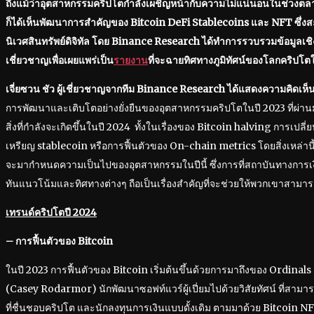
ถึงแม้ว่าอุตสาหกรรมคริปโตกำลังเผชิญหน้ากับความไม่แน่นอนในช่วงตล
ก็ได้เห็นพัฒนาการสำคัญของ Bitcoin DeFi Stablecoins และ NFT ซึ่
นิเวศสินทรัพย์ดิจิทัล โดย Binance Research ได้ทำการรวบรวมข้อมูลเชิง
เชี่ยวชาญเพื่อเผยแพร่เป็น
รายงาน
ที่จะฉายทิศทางภูมิทัศน์ของโลกคริปโต
เจี่ยซวน ชัว ผู้เชี่ยวชาญจากทีม
Binance Research ได้แสดงความคิดเห็น
การพัฒนาและเติบโตอย่างยั่งยืนของอุตสาหกรรมคริปโตในปี 2023 ที่ผ่านมา เร
สิ่งที่กำลังจะเกิดขึ้นในปี 2024 ทั้งในเรื่องของ Bitcoin halving การเป
เหรียญ stablecoin หรือการฟื้นตัวของ On-chain metrics โดยสิ่งเหล่านี้เป
จะมากำหนดความเป็นไปของอุตสาหกรรมในปีนี้ ซึ่งการที่สถาบันทางการเง
ทันแนวโน้มและทิศทางต่างๆ ถือเป็นเรื่องสำคัญที่จะช่วยให้พวกเขาสามา
เทรนด์คริปโตปี
2024
– การฟื้นตัวของ Bitcoin
ในปี 2023 การฟื้นตัวของ Bitcoin เริ่มต้นขึ้นด้วยการมาถึงของ Ordinals
(Casey Rodarmor) นักพัฒนาซอฟท์แวร์ผู้เปี่ยมไปด้วยวิสัยทัศน์ ที่สามา
ที่ชื่นชอบคริปโต และนักลงทุนการเงินแบบดั้งเดิม ตามมาด้วย Bitcoi