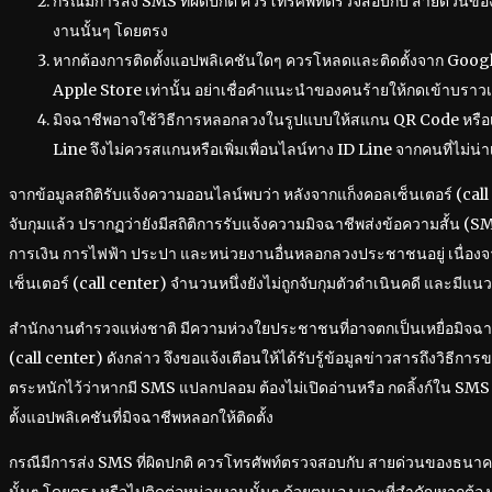
กรณีมีการส่ง SMS ที่ผิดปกติ ควรโทรศัพท์ตรวจสอบกับ สายด่วนข
งานนั้นๆ โดยตรง
หากต้องการติดตั้งแอปพลิเคชันใดๆ ควรโหลดและติดตั้งจาก Googl
Apple Store เท่านั้น อย่าเชื่อคำแนะนำของคนร้ายให้กดเข้าบราวเซ
มิจฉาชีพอาจใช้วิธีการหลอกลวงในรูปแบบให้สแกน QR Code หรือเพิ
Line จึงไม่ควรสแกนหรือเพิ่มเพื่อนไลน์ทาง ID Line จากคนที่ไม่น่าเ
จากข้อมูลสถิติรับแจ้งความออนไลน์พบว่า หลังจากแก็งคอลเซ็นเตอร์ (call 
จับกุมแล้ว ปรากฏว่ายังมีสถิติการรับแจ้งความมิจฉาชีพส่งข้อความสั้น 
การเงิน การไฟฟ้า ประปา และหน่วยงานอื่นหลอกลวงประชาชนอยู่ เนื่องจา
เซ็นเตอร์ (call center) จำนวนหนึ่งยังไม่ถูกจับกุมตัวดำเนินคดี และมีแนวโ
สำนักงานตำรวจแห่งชาติ มีความห่วงใยประชาชนที่อาจตกเป็นเหยื่อมิจฉา
(call center) ดังกล่าว จึงขอแจ้งเตือนให้ได้รับรู้ข้อมูลข่าวสารถึงวิธีกา
ตระหนักไว้ว่าหากมี SMS แปลกปลอม ต้องไม่เปิดอ่านหรือ กดลิ้งก์ใน SM
ตั้งแอปพลิเคชันที่มิจฉาชีพหลอกให้ติดตั้ง
กรณีมีการส่ง SMS ที่ผิดปกติ ควรโทรศัพท์ตรวจสอบกับ สายด่วนของธนา