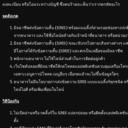
ลงทะเบียน หรือโอนระหว่างบัญชี ซึ่งคนร้ายจะเห็นว่าเรากดรหัสอะไร
จุดสังเกต
มิจฉาชีพส่งข้อความสั้น (SMS) พร้อมแนบลิ้งก์สวมรอยช่องทางปก
จากธนาคาร และใช้ชื่อไลน์คล้ายกับเจ้าหน้าที่ธนาคาร หรือหน่วย
มิจฉาชีพส่งข้อความสั้น (SMS) ขณะขับรถไปตามเส้นทางต่างๆ แสด
มีโอกาสได้รับข้อความสั้น (SMS) และตกเป็นเหยื่อของมิจฉาชีพ
พนักงานธนาคาร ไม่ใช้ไลน์ส่วนตัวในการติดต่อลูกค้า
เว็บไซต์ปลอมที่มิจฉาชีพให้กดโหลดแอปพลิเคชันควบคุมเครื่องโทรศ
เฉพาะเมนูดาวน์โหลด เมนูอื่นๆ เมื่อกดแล้วจะไม่ขึ้นข้อมูลใดๆ
ธนาคารไม่มีนโยบายการส่งข้อความ SMS แบบแนบลิ้งก์ทุกชนิด หร
ไลน์ไอดี หรือเพิ่มเพื่อนในไลน์
วิธีป้องกัน
ไม่เปิดอ่านหรือ กดลิ้งก์ใน SMS แปลกปลอม หรือติดตั้งแอปพลิเคชัน
ตั้ง