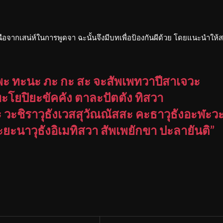
หนือจากเสน่ห์ในการพูดจา ฉะนั้นจึงมีบทเพื่อป้องกันผีด้วย โดยแนะนำให้ส
ะ ทะนะ ภะ กะ สะ จะสัพเพทวาปีสาเจวะ
โยปิยะขัคคัง ตาละปัตตัง ทิสวา
ะ วะชิราวุธังเวสสุวัณณัสสะ คะธาวุธังอะฬะว
ยะนาวุธังอิเมทิสวา สัพเพยักขา ปะลายันติ”