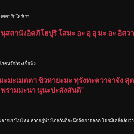
เมตตารักใคร่เรา
สสานังอิตภิโยปุริ โสมะ อะ อุ อุ มะ อะ อิสวาสุ
รคนรักก็จะเชื่อฟัง
ยังมะมะเมตตา ชิวหายะมะ ทุรังทะตวาจาจัง สุต
พรามมะนา นุนะปะสังสันติ”
่จากเราไปไหน หากอยู่ห่างไกลกันก็จะนึกถึงเราตลอด โดยมีเคล็ดลับว่าก