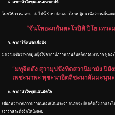
คาถาหัวใจขุนแผนมหาเสน่ห์
โดยให้ภาวนาคาถาต่อไปนี้ 3 จบ ก่อนออกไปพบผู้คน เชื่อว่าคนนั้นจะ
“จันโทอะภกันตะโรปิติ ปิโย เทวะมนุ
คาถาให้คนรักเชื่อฟัง
มีความเชื่อว่าหากผู้หญิงใช้คาถานี้ภาวนากับลิปสติกก่อนทาปาก พูดอะไ
“มทุจิตตัง สุวามุปขังทิตสวานิมามัง ปิ
เพชะนาพะ หุชะนาอิตถีชะนาสัมมะนุนะ 
คาถาหัวใจขุนแผนมัดใจ
เชื่อกันว่าหากภาวนาก่อนนอนเป็นประจำ คนรักจะมีแต่คิดถึงเราและไม
เรารักและตั้งจิตให้นิ่งสงบ