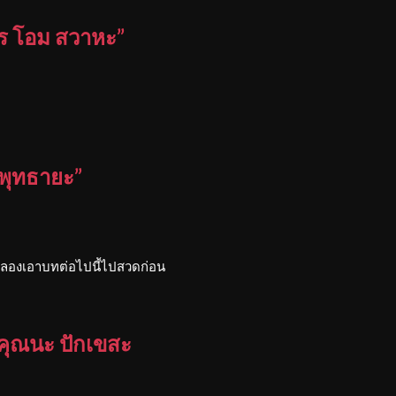
ะเร โอม สวาหะ”
มพุทธายะ”
 ลองเอาบทต่อไปนี้ไปสวดก่อน
มะคุณนะ ปักเขสะ