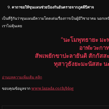
คาถาขอให้ขุนแผนช่วยป้องกันอันตรายจากภูตผีปีศาจ
เป็นที่รู้กันว่าขุนแผนมีความโดดเด่นเรื่องการเป็นผู้มีวิชาอาคม นอกเ
เราไม่คุ้นเคย
“นะโมพุทธายะ มะพ
อาฬะวะกาทะ
สัพเพยักขาปะลายันติ สักกัสส
ทุสาวุธังยะมะนัสสะ นะ
อ่านบทความเพิ่มเติม คลิก
ขอบคุณข้อมูลจาก
www.lazada.co.th/blog