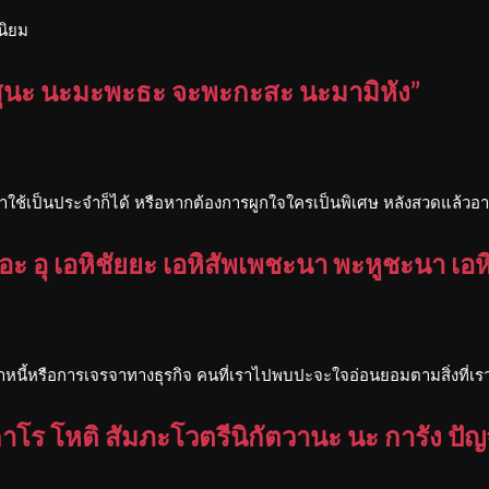
นิยม
ุนะ นะมะพะธะ จะพะกะสะ นะมามิหัง”
เราใช้เป็นประจำก็ได้ หรือหากต้องการผูกใจใครเป็นพิเศษ หลังสวดแล้วอาจ
ะ อุ เอหิชัยยะ เอหิสัพเพชะนา พะหูชะนา เอห
จ้าหนี้หรือการเจรจาทางธุรกิจ คนที่เราไปพบปะจะใจอ่อนยอมตามสิ่งที่เร
าโร โหติ สัมภะโวตรีนิกัตวานะ นะ การัง ปัญ