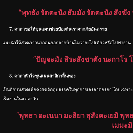
“พุทธัง รัตตะนัง ธัมมัง รัตตะนัง สังฆ
คาถาขอให้ขุนแผนช่วยป้องกันเราจากภัยอันตราย
แนะนำให้สวดภาวนาก่อนออกจากบ้านไม่ว่าจะไปเที่ยวหรือไปทำงาน
“ปัญจะมัง สิระสังชาตัง นะกาโร โ
คาถาหัวใจขุนแผนสาลิกาลิ้นทอง
เป็นอีกบทสวดเพื่อช่วยขจัดอุปสรรคในทุกการเจรจาต่อรอง โดยเฉพาะ
เริ่มงานในแต่ละวัน
“พุทธา อะเนนา มะลิยา สุสังคะเยมิ พุท
เมมะมิ