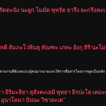
ัง รัตตะนัง นะผูก โมมัด พุทรัด ธารึง ยะกรึงค
หติ สัมภะโวพินธุ ทัณฑะ เภทะ อังกุ สิริ นะโ
สายงานที่ต้องพบปะผู้คนมากมายและใช้การสื่อสารโดยการพูดเป็นหลัก
ธา อิริมะลิยา สุสังคะเยมิ พุทธา อิรปะโย เค
 อุนาโลมา ปันนะ วิชายะเต”