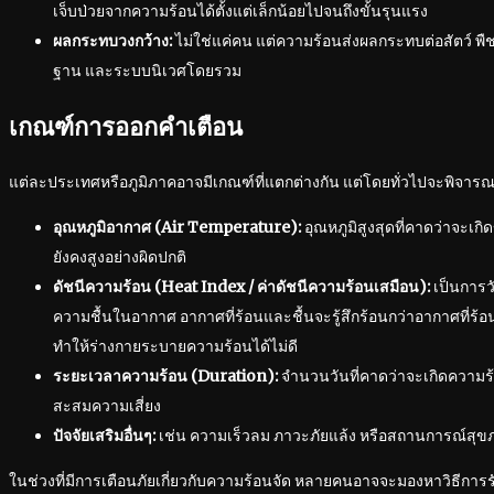
เจ็บป่วยจากความร้อนได้ตั้งแต่เล็กน้อยไปจนถึงขั้นรุนแรง
ผลกระทบวงกว้าง:
ไม่ใช่แค่คน แต่ความร้อนส่งผลกระทบต่อสัตว์ พ
ฐาน และระบบนิเวศโดยรวม
เกณฑ์การออกคำเตือน
แต่ละประเทศหรือภูมิภาคอาจมีเกณฑ์ที่แตกต่างกัน แต่โดยทั่วไปจะพิจารณาจ
อุณหภูมิอากาศ (Air Temperature):
อุณหภูมิสูงสุดที่คาดว่าจะเกิ
ยังคงสูงอย่างผิดปกติ
ดัชนีความร้อน (Heat Index / ค่าดัชนีความร้อนเสมือน):
เป็นการวัด
ความชื้นในอากาศ อากาศที่ร้อนและชื้นจะรู้สึกร้อนกว่าอากาศที่ร้อ
ทำให้ร่างกายระบายความร้อนได้ไม่ดี
ระยะเวลาความร้อน (Duration):
จำนวนวันที่คาดว่าจะเกิดความร้อน
สะสมความเสี่ยง
ปัจจัยเสริมอื่นๆ:
เช่น ความเร็วลม ภาวะภัยแล้ง หรือสถานการณ์สุข
ในช่วงที่มีการเตือนภัยเกี่ยวกับความร้อนจัด หลายคนอาจจะมองหาวิธีการรั