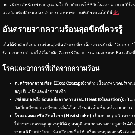
อย่างมีประสิทธิภาพ หากคุณสนใจเกี่ยวกับการใช้ชีวิตในสภาพอากาศที่ร้
แวดล้อมที่เปลี่ยนแปลง สามารถอ่านบทความที่เกี่ยวข้องได้ที่นี่
ที่นี่
อันตรายจากความร้อนสุดขีดที่ควรรู้
เมื่อได้รับคำเตือนความร้อนสุดขีด สิ่งแรกที่เราต้องตระหนักคือ “อันตราย” 
ร้อนสามารถฆ่าคนได้ สิ่งสำคัญคือการรู้จักอาการและผลกระทบที่อาจเกิดขึ
โรคและอาการที่เกิดจากความร้อน
ตะคริวจากความร้อน (Heat Cramps):
กล้ามเนื้อเกร็ง ปวดบริเว
สูญเสียเกลือและน้ำจากเหงื่อ
เพลียแดด หรือ อ่อนเพลียจากความร้อน (Heat Exhaustion):
เป็นภ
วิงเวียนศีรษะ ปวดศีรษะ คลื่นไส้ อาเจียน ผิวเย็นชื้น เหงื่อออกมาก คว
โรคลมแดด หรือ ฮีทสโตรก (Heatstroke):
เป็นภาวะฉุกเฉินทางการ
ไม่สามารถควบคุมอุณหภูมิได้ อุณหภูมิแกนกลางร่างกายสูงกว่า 40 
หมดสติ ผิวหนังร้อน แห้ง หรืออาจชื้นได้ เหงื่ออาจหยุดออก หรือยั