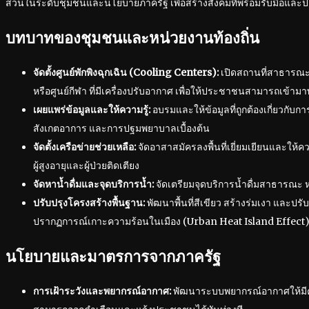
ส่วนในระดับชุมชนและนโยบายภาครัฐ เพื่อสร้างสังคมที่พร้อมรับมือแล
บทบาทของชุมชนและหน่วยงานท้องถิ่น
จัดตั้งศูนย์พักพิงฉุกเฉิน (Cooling Centers):
เปิดสถานที่สาธารณะ
หรือศูนย์กีฬา ที่มีเครื่องปรับอากาศ เพื่อให้ประชาชนสามารถเข้าม
เผยแพร่ข้อมูลและให้ความรู้:
อบรมและให้ข้อมูลที่ถูกต้องเกี่ยวกับ
สังเกตอาการ และการปฐมพยาบาลเบื้องต้น
จัดตั้งเครือข่ายช่วยเหลือ:
จัดอาสาสมัครลงพื้นที่เยี่ยมเยียนและให้ค
ผู้สูงอายุและผู้ป่วยติดเตียง
จัดหาน้ำดื่มและจุดบริการน้ำ:
จัดเตรียมจุดบริการน้ำดื่มสาธารณะ 
ปรับปรุงโครงสร้างพื้นฐาน:
พัฒนาพื้นที่สีเขียว สร้างร่มเงา และปร
ปรากฏการณ์เกาะความร้อนในเมือง (Urban Heat Island Effect
นโยบายและมาตรการจากภาครัฐ
การเฝ้าระวังและพยากรณ์อากาศ:
พัฒนาระบบพยากรณ์อากาศให้มีค