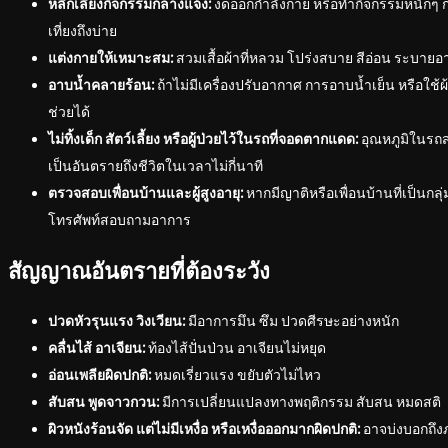
หลีกเลี่ยงกิจกรรมกลางแจ้ง:
งดออกกำลังกาย หรือทำกิจกรรมหนักๆ 
เที่ยงถึงบ่าย
แต่งกายให้เหมาะสม:
สวมเสื้อผ้าที่หลวม โปร่งสบาย สีอ่อน ระบายอ
อาบน้ำคลายร้อน:
ถ้าไม่มีเครื่องปรับอากาศ การอาบน้ำเย็น หรือใช
ช่วยได้
ไม่ทิ้งเด็ก สัตว์เลี้ยง หรือผู้ป่วยไว้ในรถที่จอดตากแดด:
อุณหภูมิในรถส
เป็นอันตรายถึงชีวิตในเวลาไม่กี่นาที
ตรวจสอบเพื่อนบ้านและผู้สูงอายุ:
หากมีญาติหรือเพื่อนบ้านที่เป็นกลุ่
โทรศัพท์สอบถามอาการ
สัญญาณอันตรายที่ต้องระวัง
ปวดหัวรุนแรง วิงเวียน:
มีอาการมึน ซึม ปวดศีรษะอย่างหนัก
คลื่นไส้ อาเจียน:
ท้องไส้ปั่นป่วน อาเจียนไม่หยุด
อ่อนเพลียผิดปกติ:
หมดเรี่ยวแรง ขยับตัวไม่ไหว
สับสน พูดจาวกวน:
มีการเปลี่ยนแปลงทางพฤติกรรม สับสน หมดสติ
ผิวหนังร้อนจัด แต่ไม่มีเหงื่อ หรือเหงื่อออกมากผิดปกติ:
อาจบ่งบอกถึง