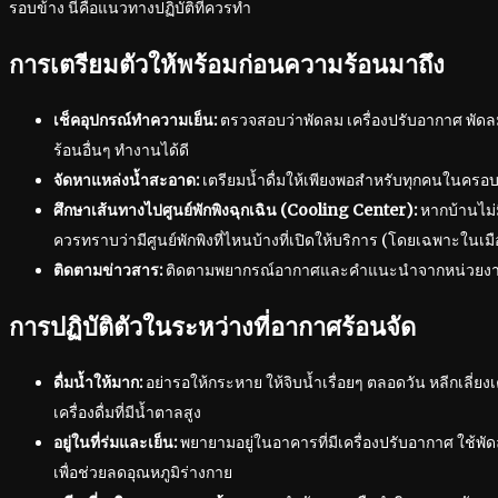
รอบข้าง นี่คือแนวทางปฏิบัติที่ควรทำ
การเตรียมตัวให้พร้อมก่อนความร้อนมาถึง
เช็คอุปกรณ์ทำความเย็น:
ตรวจสอบว่าพัดลม เครื่องปรับอากาศ พัด
ร้อนอื่นๆ ทำงานได้ดี
จัดหาแหล่งน้ำสะอาด:
เตรียมน้ำดื่มให้เพียงพอสำหรับทุกคนในครอบ
ศึกษาเส้นทางไปศูนย์พักพิงฉุกเฉิน (Cooling Center):
หากบ้านไม่ม
ควรทราบว่ามีศูนย์พักพิงที่ไหนบ้างที่เปิดให้บริการ (โดยเฉพาะในเ
ติดตามข่าวสาร:
ติดตามพยากรณ์อากาศและคำแนะนำจากหน่วยงาน
การปฏิบัติตัวในระหว่างที่อากาศร้อนจัด
ดื่มน้ำให้มาก:
อย่ารอให้กระหาย ให้จิบน้ำเรื่อยๆ ตลอดวัน หลีกเลี่ยง
เครื่องดื่มที่มีน้ำตาลสูง
อยู่ในที่ร่มและเย็น:
พยายามอยู่ในอาคารที่มีเครื่องปรับอากาศ ใช้พัดลม
เพื่อช่วยลดอุณหภูมิร่างกาย