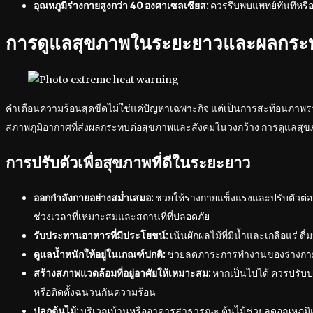
อุณหภูมิร่างกายสูงกว่า 40 องศาเซลเซียส:
ควรรีบพบแพทย์ทันทีหรื
การดูแลสุขภาพในระยะยาวและผลกระท
คำเตือนความร้อนสุดขีดไม่ใช่แค่ปัญหาเฉพาะกิจ แต่เป็นการสะท้อนภา
สภาพภูมิอากาศที่ส่งผลกระทบต่อสุขภาพและสังคมในวงกว้าง การดูแลสุข
การปรับตัวเพื่อสุขภาพที่ดีในระยะยาว
ออกกำลังกายอย่างสม่ำเสมอ:
ช่วยให้ร่างกายแข็งแรงและปรับตัวต่อ
ช่วงเวลาที่เหมาะสมและสถานที่ที่ปลอดภัย
รับประทานอาหารที่มีประโยชน์:
เน้นผักผลไม้ที่มีน้ำและเกลือแร่ ดื
ดูแลน้ำหนักให้อยู่ในเกณฑ์ปกติ:
ช่วยลดภาระการทำงานของร่างกา
สร้างสภาพแวดล้อมที่อยู่อาศัยให้เหมาะสม:
หากเป็นไปได้ ควรปรับปร
หรือติดตั้งฉนวนกันความร้อน
ปลูกต้นไม้:
บริเวณบ้านหรืออาคารสาธารณะ ต้นไม้ช่วยลดอุณหภูมิแ