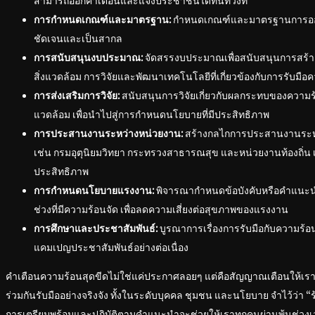
สามารถออกคำเตือนและแจ้งประชาชนได้ทันท่วงที
การกำหนดเกณฑ์และมาตรฐาน:
กำหนดเกณฑ์และมาตรฐานการออกค
ชัดเจนและเป็นสากล
การสนับสนุนงบประมาณ:
จัดสรรงบประมาณเพื่อสนับสนุนการสร้างโ
สิ่งแวดล้อม การวิจัยและพัฒนาเทคโนโลยีที่เกี่ยวข้องกับการรับมือ
การส่งเสริมการวิจัย:
สนับสนุนการวิจัยเกี่ยวกับผลกระทบของความร้
แวดล้อม เพื่อนำไปสู่การกำหนดนโยบายที่มีประสิทธิภาพ
การประสานงานระหว่างหน่วยงาน:
สร้างกลไกการประสานงานระหว่า
เช่น กรมอุตุนิยมวิทยา กระทรวงสาธารณสุข และหน่วยงานท้องถิ่น เพื
ประสิทธิภาพ
การกำหนดนโยบายแรงงาน:
พิจารณากำหนดข้อบังคับหรือคำแนะน
ช่วงที่มีความร้อนจัด เพื่อลดความเสี่ยงต่อสุขภาพของแรงงาน
การศึกษาและประชาสัมพันธ์:
บูรณาการเรื่องการรับมือกับความร้อ
แคมเปญประชาสัมพันธ์อย่างต่อเนื่อง
คำเตือนความร้อนสุดขีดไม่ใช่แค่ประกาศลอยๆ แต่คือสัญญาณเตือนให้เร
ร่วมกันรับมืออย่างจริงจัง ทั้งในระดับบุคคล ชุมชน และนโยบาย จำไว้ว่า “ร
การเตรียมพร้อมและปฏิบัติตามคำแนะนำจะช่วยให้เราทุกคนผ่านพ้นช่วงเวล