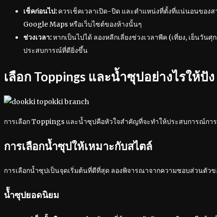
เช็คก่อนไป:
ควรเช็คเวลาเปิด-ปิด และตำแหน่งที่ตั้งที่แน่นอนของสา
Google Maps หรือเว็บไซต์ของห้างนั้นๆ
ช่วงเวลา:
หากเป็นไปได้ ลองหลีกเลี่ยงช่วงเวลาพีค (เที่ยง, เย็นวันศุกร์
ประสบการณ์ที่ดียิ่งขึ้น
เลือก Toppings และน้ำซุปอย่างไรให้ปัง
การเลือก Toppings และน้ำซุปคือหัวใจสำคัญที่จะทำให้ประสบการณ์การทาน
การเลือกน้ำซุปให้เหมาะกับสไตล์
การเลือกน้ำซุปเป็นจุดเริ่มต้นที่ดีที่สุด ลองพิจารณาจากความชอบส่วนตัว
น้้ำซุปยอดนิยม