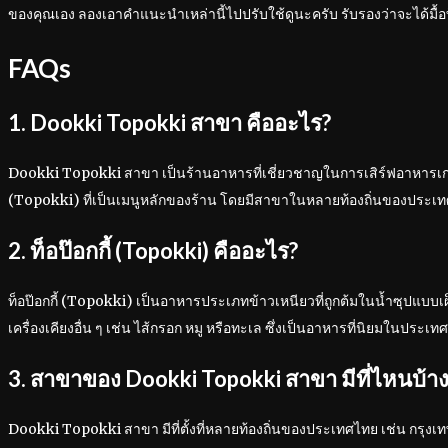
ของคุณเอง ลองเอาคำแนะนำเหล่านี้ไปปรับใช้ดูนะครับ รับรองว่าจะได้มื้อท็
FAQs
1. Dookki Topokki สาขา คืออะไร?
Dookki Topokki สาขา เป็นร้านอาหารที่เชี่ยวชาญในการเสิร์ฟอาหารเก
(Topokki) ที่เป็นเมนูหลักของร้าน โดยมีสาขาในหลายท้องถิ่นของประเ
2. ท็อป๊อกกี้ (Topokki) คืออะไร?
ท็อป๊อกกี้ (Topokki) เป็นอาหารประเภทข้าวเหนียวที่ถูกต้มในน้ำซุปแบบเ
เครื่องเคียงอื่น ๆ เช่น ไส้กรอก หมู หรือทะเล ซึ่งเป็นอาหารที่นิยมในประเท
3. สาขาของ Dookki Topokki สาขา มีที่ไหนบ้าง
Dookki Topokki สาขา มีที่ตั้งที่หลายท้องถิ่นของประเทศไทย เช่น กรุงเ