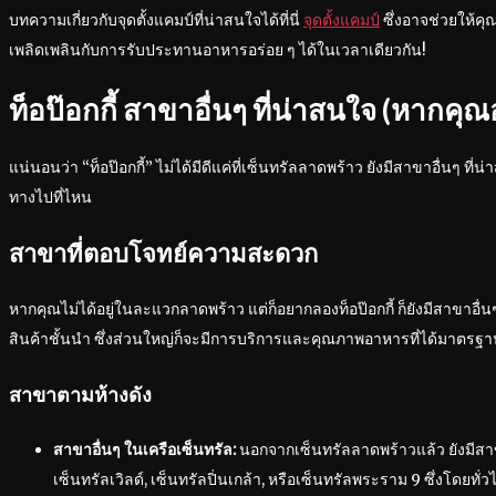
บทความเกี่ยวกับจุดตั้งแคมป์ที่น่าสนใจได้ที่นี่
จุดตั้งแคมป์
ซึ่งอาจช่วยให้
เพลิดเพลินกับการรับประทานอาหารอร่อย ๆ ได้ในเวลาเดียวกัน!
ท็อป๊อกกี้ สาขาอื่นๆ ที่น่าสนใจ (หากคุณอย
แน่นอนว่า “ท็อป๊อกกี้” ไม่ได้มีดีแค่ที่เซ็นทรัลลาดพร้าว ยังมีสาขาอื่นๆ ที่น
ทางไปที่ไหน
สาขาที่ตอบโจทย์ความสะดวก
หากคุณไม่ได้อยู่ในละแวกลาดพร้าว แต่ก็อยากลองท็อป๊อกกี้ ก็ยังมีสาขาอื่น
สินค้าชั้นนำ ซึ่งส่วนใหญ่ก็จะมีการบริการและคุณภาพอาหารที่ได้มาตร
สาขาตามห้างดัง
สาขาอื่นๆ ในเครือเซ็นทรัล:
นอกจากเซ็นทรัลลาดพร้าวแล้ว ยังมีสา
เซ็นทรัลเวิลด์, เซ็นทรัลปิ่นเกล้า, หรือเซ็นทรัลพระราม 9 ซึ่งโด