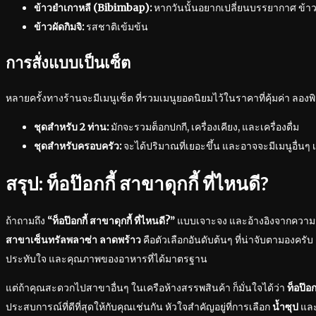
ข้าวยำเกาหลี (Bibimbap):
หากวันนั้นอยากเปลี่ยนบรรยากาศ ข้าวยำ
ข้าวผัดกิมจิ:
รสชาติเข้มข้น
การสั่งแบบเป็นเซ็ต
หลายครั้งทางร้านจะมีเมนูเซ็ต ที่รวมเมนูยอดนิยมไว้ในราคาที่คุ้มค่า ลองพิ
ชุดสำหรับ 2 ท่าน:
มักจะรวมต็อกปกกี, เครื่องเคียง, และเครื่องดื่ม
ชุดสำหรับครอบครัว:
จะได้ปริมาณที่เยอะขึ้น และอาจจะมีเมนูอื่นๆ เ
สรุป: ท็อป๊อกกี้ สาขาดุกกี้ ที่ไหนดี?
ถ้าถามถึง
“ท็อป๊อกกี้ สาขาดุกกี้ ที่ไหนดี?”
แบบเจาะจง และอ้างอิงจากความนิย
สาขาเซ็นทรัลพลาซ่า ลาดพร้าว
คือตัวเลือกอันดับต้นๆ ที่น่าจับตามองครับ
ประทับใจ และคุณภาพของอาหารที่ได้มาตรฐาน
แต่ถ้าคุณสะดวกไปสาขาอื่นๆ ในเครือห้างสรรพสินค้า ก็มั่นใจได้ว่า
ท็อป๊อกก
ประสบการณ์ที่ดีที่สุดให้กับคุณเช่นกัน หัวใจสำคัญอยู่ที่การเลือก
น้ำซุป
แล