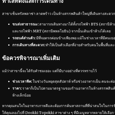
ทำเลที่ตั้งและการเดินทาง
สาขาเซ็นทรัลพลาซ่า ลาดพร้าว เป็นห้างสรรพสินค้าใหญ่ที่เดินทางสะดว
ขนส่งสาธารณะ:
สามารถเดินทางมาได้ทั้งรถไฟฟ้า BTS (สถานีห้า
และรถไฟฟ้า MRT (สถานีพหลโยธิน) จากนั้นเดินเข้าห้างได้เลย
รถยนต์ส่วนตัว:
มีที่จอดรถค่อนข้างเพียงพอ แม้ในช่วงเวลาที่มีคนเย
การเดินทางที่สะดวก:
ทำให้เป็นตัวเลือกที่ง่ายสำหรับคนในพื้นที่และ
ข้อควรพิจารณาเพิ่มเติม
แม้ว่าสาขานี้จะได้รับคำชมเยอะ แต่ก็มีบางอย่างที่ควรทราบไว้
ช่วงเวลาพีค:
ในช่วงวันหยุดสุดสัปดาห์ หรือช่วงอาหารเย็น คนจะค่
ราคา:
ราคาก็เป็นไปตามมาตรฐานของร้านอาหารในห้างสรรพสินค้า
ห้างเล็กน้อย
หากคุณสนใจในอาหารเกาหลีและต้องการค้นหาสถานที่ที่น่าสนใจในกา
ให้คุณลองไปที่ Dookki Topokki สาขาต่าง ๆ ที่มีเมนูหลากหลายให้เลือก