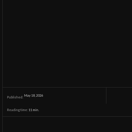
May 18, 2026
Published:
Reading time:
11
min.