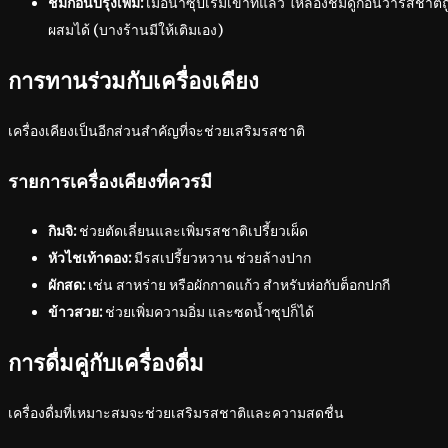
ชิมก่อนปรุงเพิ่ม:
เมื่อน้ำซุปเริ่มเข้าที่แล้ว ให้ลองชิมดูก่อนว่ารสชาติ
ผสมได้ (บางร้านมีให้เติมเอง)
การทานร่วมกับเครื่องเคียง
เครื่องเคียงเป็นอีกส่วนสำคัญที่จะช่วยเสริมรสชาติ
รายการเครื่องเคียงที่ควรมี
กิมจิ:
ช่วยตัดเลี่ยนและเพิ่มรสชาติเปรี้ยวเผ็ด
หัวไชเท้าดอง:
มีรสเปรี้ยวหวาน ช่วยล้างปาก
ผักสด:
เช่น สาหร่าย หรือผักกาดแก้ว สำหรับห่อกับต็อกปกกี
ข้าวสวย:
ช่วยเพิ่มความอิ่ม และซดน้ำซุปก็ได้
การดื่มคู่กับเครื่องดื่ม
เครื่องดื่มที่เหมาะสมจะช่วยเสริมรสชาติและความสดชื่น