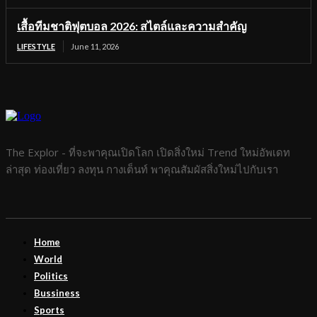
เสื้อทีมชาติฟุตบอล 2026: สไตล์และความสำคัญ
LIFESTYLE
June 11, 2026
The Explor - ที่จะพาคุณเปิดโลก เปิดสิ่งใหม่ Trend ใหม่อัพเดท
ล่าสุด ท่องเที่ยว ลงทุน กางเต็นท์ พาคุณสัมผัสสิ่งใหม่ไปกับเรา
Home
World
Politics
Bussiness
Sports