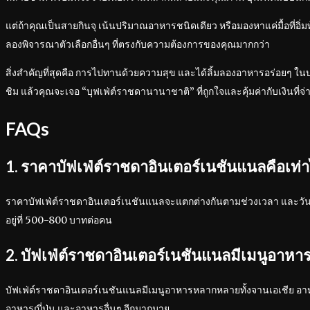
แต่ถ้าคุณเป็นสายกินจุ เน้นปริมาณอาหารชนิดเดียว หรือมองหาแค่มื้อที่อ
ลองพิจารณาตัวเลือกอื่นๆ ที่ตรงกับความต้องการของคุณมากกว่า
สิ่งสำคัญที่สุดคือ การไปทานด้วยความสุข และได้ลิ้มลองอาหารอร่อยๆ ในบร
ชิม แล้วคุณจะเจอ “บุฟเฟ่ต์ราชดานานาชาติ” ที่ถูกใจและคุ้มค่ากับเงินที่จ
FAQs
1. ราคาบัฟเฟ่ต์ราชดาอินเตอร์เนชันแนลคือเท่า
ราคาบัฟเฟ่ต์ราชดาอินเตอร์เนชันแนลจะแตกต่างกันตามช่วงเวลา และวัน
อยู่ที่ 500-800 บาทต่อคน
2. บัฟเฟ่ต์ราชดาอินเตอร์เนชันแนลมีเมนูอาหา
บัฟเฟ่ต์ราชดาอินเตอร์เนชันแนลมีเมนูอาหารหลากหลายทั้งจานเอเชีย อ
อาหารญี่ปุ่น และอาหารอื่นๆ อีกมากมาย