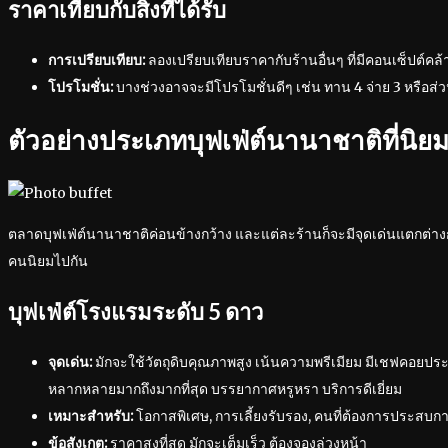
ราคาเทียบกับสิ่งที่ได้รับ
การเปรียบเทียบ:
ลองเปรียบเทียบราคากับร้านอื่นๆ ที่มีคอนเซ็ปต์คล้
โปรโมชั่น:
บางช่วงอาจจะมีโปรโมชั่นดีๆ เช่น ทาน 4 จ่าย 3 หรือส่
ตัวอย่างประเภทบุฟเฟ่ต์นานาชาติที่นิย
ตลาดบุฟเฟ่ต์นานาชาติค่อนข้างกว้าง และแต่ละร้านก็จะมีจุดเด่นแตกต่างก
คนนิยมไปกัน
บุฟเฟ่ต์โรงแรมระดับ 5 ดาว
จุดเด่น:
มักจะใช้วัตถุดิบคุณภาพสูง เน้นความพรีเมียม มีเชฟคอยปร
หลากหลายมากถึงมากที่สุด บรรยากาศหรูหรา บริการดีเยี่ยม
เหมาะสำหรับ:
โอกาสพิเศษ, การเลี้ยงรับรอง, คนที่ต้องการประสบก
ข้อสังเกต:
ราคาสูงที่สุด มักจะเต็มเร็ว ต้องจองล่วงหน้า