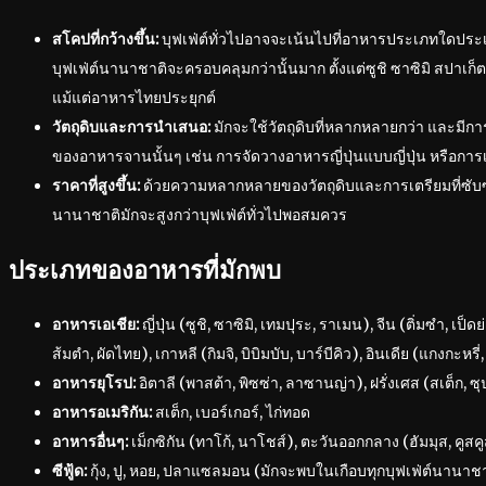
สโคปที่กว้างขึ้น:
บุฟเฟ่ต์ทั่วไปอาจจะเน้นไปที่อาหารประเภทใดประเภทห
บุฟเฟ่ต์นานาชาติจะครอบคลุมกว่านั้นมาก ตั้งแต่ซูชิ ซาซิมิ สปาเก็ตต
แม้แต่อาหารไทยประยุกต์
วัตถุดิบและการนำเสนอ:
มักจะใช้วัตถุดิบที่หลากหลายกว่า และมี
ของอาหารจานนั้นๆ เช่น การจัดวางอาหารญี่ปุ่นแบบญี่ปุ่น หรือการ
ราคาที่สูงขึ้น:
ด้วยความหลากหลายของวัตถุดิบและการเตรียมที่ซับซ
นานาชาติมักจะสูงกว่าบุฟเฟ่ต์ทั่วไปพอสมควร
ประเภทของอาหารที่มักพบ
อาหารเอเชีย:
ญี่ปุ่น (ซูชิ, ซาซิมิ, เทมปุระ, ราเมน), จีน (ติ่มซำ, เป็
ส้มตำ, ผัดไทย), เกาหลี (กิมจิ, บิบิมบับ, บาร์บีคิว), อินเดีย (แกงกะหรี่
อาหารยุโรป:
อิตาลี (พาสต้า, พิซซ่า, ลาซานญ่า), ฝรั่งเศส (สเต็ก, ซ
อาหารอเมริกัน:
สเต็ก, เบอร์เกอร์, ไก่ทอด
อาหารอื่นๆ:
เม็กซิกัน (ทาโก้, นาโชส์), ตะวันออกกลาง (ฮัมมุส, คูสค
ซีฟู้ด:
กุ้ง, ปู, หอย, ปลาแซลมอน (มักจะพบในเกือบทุกบุฟเฟ่ต์นานาช