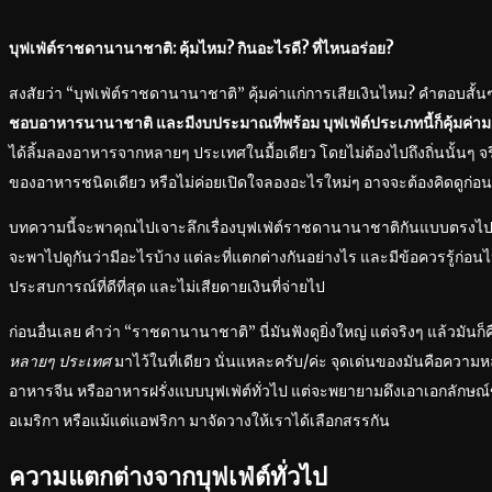
บุฟเฟ่ต์ราชดานานาชาติ: คุ้มไหม? กินอะไรดี? ที่ไหนอร่อย?
สงสัยว่า “บุฟเฟ่ต์ราชดานานาชาติ” คุ้มค่าแก่การเสียเงินไหม? คำตอบสั้น
ชอบอาหารนานาชาติ และมีงบประมาณที่พร้อม บุฟเฟ่ต์ประเภทนี้ก็คุ้มค่า
ได้ลิ้มลองอาหารจากหลายๆ ประเทศในมื้อเดียว โดยไม่ต้องไปถึงถิ่นนั้นๆ จ
ของอาหารชนิดเดียว หรือไม่ค่อยเปิดใจลองอะไรใหม่ๆ อาจจะต้องคิดดูก่อน
บทความนี้จะพาคุณไปเจาะลึกเรื่องบุฟเฟ่ต์ราชดานานาชาติกันแบบตรงไปตรง
จะพาไปดูกันว่ามีอะไรบ้าง แต่ละที่แตกต่างกันอย่างไร และมีข้อควรรู้ก่อนไป
ประสบการณ์ที่ดีที่สุด และไม่เสียดายเงินที่จ่ายไป
ก่อนอื่นเลย คำว่า “ราชดานานาชาติ” นี่มันฟังดูยิ่งใหญ่ แต่จริงๆ แล้วมันก็คื
หลายๆ ประเทศ
มาไว้ในที่เดียว นั่นแหละครับ/ค่ะ จุดเด่นของมันคือควา
อาหารจีน หรืออาหารฝรั่งแบบบุฟเฟ่ต์ทั่วไป แต่จะพยายามดึงเอาเอกลักษณ
อเมริกา หรือแม้แต่แอฟริกา มาจัดวางให้เราได้เลือกสรรกัน
ความแตกต่างจากบุฟเฟ่ต์ทั่วไป