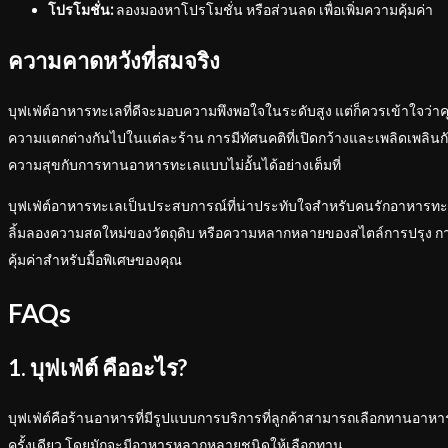
โปรโมชั่น:
ลองมองหาโปรโมชั่น หรือส่วนลด เพื่อเพิ่มความคุ้มค่า
ความคาดหวังที่สมจริง
บุฟเฟ่ต์อาหารทะเลที่ดีจะมอบความพึงพอใจในระดับสูง แต่ก็ควรเข้าใจว่
ความแตกต่างกันไปในแต่ละร้าน การมีทัศนคติที่เปิดกว้างและเพลิดเพลิน
ความสุขกับการทานอาหารทะเลแบบไม่อั้นได้อย่างเต็มที่
บุฟเฟ่ต์อาหารทะเลเป็นประสบการณ์ที่น่าประทับใจสำหรับคนรักอาหารทะเล
ลิ้มลองความสดใหม่ของวัตถุดิบ หรือความหลากหลายของสไตล์การปรุง การเล
คุ้มค่าสำหรับมื้อพิเศษของคุณ
FAQs
1. บุฟเฟ่ต์ คืออะไร?
บุฟเฟ่ต์คือร้านอาหารที่มีรูปแบบการบริการที่ลูกค้าสามารถเลือกทานอาห
ครั้งเดียว โดยมักจะมีอาหารหลากหลายชนิดให้เลือกทาน