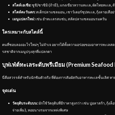
สไตล์เอเชีย:
ซูชิ/ซาชิมิ (ถ้ามี), แกงเขียวหวานทะเล, ผัดไทยทะเล, 
สไตล์ตะวันตก:
สเต็กปลาแซลมอน, เชาว์เดอร์ซุปทะเล, กุ้งลายเสือ
เมนูแปลกใหม่:
เช่น ยำทะเลรสแซ่บ, สลัดปลาแซลมอนรมควัน
ใครเหมาะกับสไตล์นี้
คนที่ชอบลองอะไรใหม่ๆ ไม่จำเจ อยากได้ทั้งความอร่อยของอาหารทะเ
รสชาติจากเมนูปรุงสุกที่แปลกตา
บุฟเฟ่ต์ทะเลระดับพรีเมียม (Premium Seafood
นี่คือสวรรค์สำหรับนักชิมตัวจริง ที่ต้องการสัมผัสกับอาหารทะเลชั้นเลิศ 
จุดเด่น
วัตถุดิบระดับบน:
มักใช้วัตถุดิบที่มีราคาสูงกว่า เช่น ปูอลาสก้า, กุ้งล
จ่ายเพิ่ม), หอยนางรมจากแหล่งพิเศษ