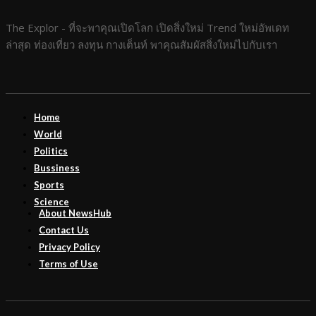
The Explor - ที่จะพาคุณเปิดโลก เปิดสิ่งใหม่ Trend ใหม่อัพเดท
ล่าสุด ท่องเที่ยว ลงทุน กางเต็นท์ พาคุณสัมผัสสิ่งใหม่ไปกับเรา
Home
World
Politics
Bussiness
Sports
Science
About NewsHub
Contact Us
Privacy Policy
Terms of Use