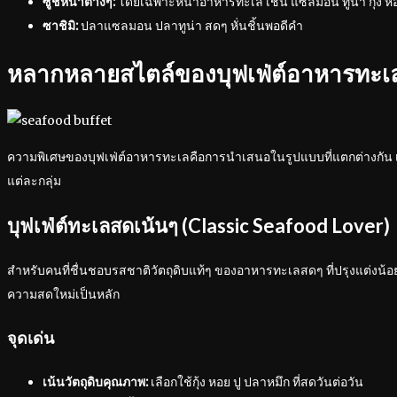
ซูชิหน้าต่างๆ:
โดยเฉพาะหน้าอาหารทะเล เช่น แซลมอน ทูน่า กุ้ง 
ซาชิมิ:
ปลาแซลมอน ปลาทูน่า สดๆ หั่นชิ้นพอดีคำ
หลากหลายสไตล์ของบุฟเฟ่ต์อาหารทะเ
ความพิเศษของบุฟเฟ่ต์อาหารทะเลคือการนำเสนอในรูปแบบที่แตกต่างกัน
แต่ละกลุ่ม
บุฟเฟ่ต์ทะเลสดเน้นๆ (Classic Seafood Lover)
สำหรับคนที่ชื่นชอบรสชาติวัตถุดิบแท้ๆ ของอาหารทะเลสดๆ ที่ปรุงแต่งน้อยที่
ความสดใหม่เป็นหลัก
จุดเด่น
เน้นวัตถุดิบคุณภาพ:
เลือกใช้กุ้ง หอย ปู ปลาหมึก ที่สดวันต่อวัน