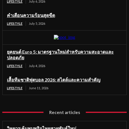
LIFESTYLE
July 6, 2026
คำเตือนความร้อนสุดขีด
LIFESTYLE
July 5, 2026
ยุคยนต์ Euro 5: มาตรฐานใหม่สำหรับความสะอาดและ
ปลอดภัย
LIFESTYLE
July 4, 2026
เสื้อทีมชาติฟุตบอล 2026: สไตล์และความสำคัญ
LIFESTYLE
June 11, 2026
Recent articles
วิทยาฯ ค้นพบพริกไทยสายพันธุ์ใหม่