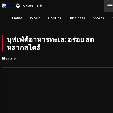
News
Hub
Home
World
Politics
Bussiness
Sports
บุฟเฟ่ต์อาหารทะเล: อร่อย สด
หลากสไตล์
lifestyle