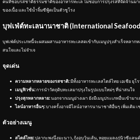
คนที่ชอบรสชาติธรรมชาติของอาหารทะเล ไม่ชอบการปรุงรสที่จัดจ้านมาก
ของเนื้อ และใช้น้ำจิ้มซีฟู้ดเป็นตัวชูโรง
บุฟเฟ่ต์ทะเลนานาชาติ (International Seafood
บุฟเฟ่ต์ประเภทนี้จะผสมผสานอาหารทะเลสดเข้ากับเมนูปรุงสำเร็จหลากหล
สนใจและไม่จำเจ
จุดเด่น
ความหลากหลายของรสชาติ:
มีทั้งอาหารทะเลสไตล์ไทย เอเชีย ยุโร
เมนูฟิวชั่น:
การนำวัตถุดิบทะเลมาปรุงในรูปแบบใหม่ๆ ที่น่าสนใจ
ปรุงสุกหลากหลาย:
นอกจากเมนูย่างเผา ยังมีเมนูประเภทอื่นเข้ามาเ
ไลน์อาหารอื่นๆ:
บางครั้งอาจมีไลน์อาหารนานาชาติอื่นๆ เพิ่มเติม เช
ตัวอย่างเมนู
สไตล์ไทย:
ปลากะพงนึ่งมะนาว, กุ้งอบวุ้นเส้น, หอยแมลงภู่นิวซีแลนด์