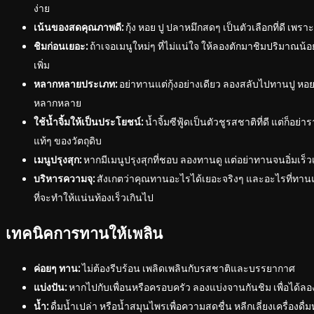
ง่าย
เน้นของสดคุณภาพดี:
กุ้ง หอย ปู ปลาหมึกสดๆ เป็นตัวเลือกที่ดี เพรา
ชิมก่อนเยอะ:
ถ้าเจอเมนูใหม่ๆ ที่ไม่แน่ใจ ให้ลองตักมาชิมปริมาณน้
เพิ่ม
หลากหลายประเภท:
อย่าทานแต่กุ้งอย่างเดียว ลองสลับไปทานปู หอย ห
หลากหลาย
ใช้น้ำจิ้มให้เป็นประโยชน์:
น้ำจิ้มซีฟู้ดเป็นตัวชูรสชาติที่ดี แต่ก็
แท้ๆ ของวัตถุดิบ
เมนูปรุงสุก:
หากมีเมนูปรุงสุกที่ชอบ ลองทานดู แต่อย่าทานจนอิ่มเร็ว
บริหารความจุ:
สังเกตว่าคุณทานอะไรได้เยอะจริงๆ และอะไรที่ทานแล้
ที่จะทำให้แน่นท้องเร็วเกินไป
เทคนิคการทานให้เพลิน
ค่อยๆ ทาน:
ไม่ต้องรีบร้อน เพลิดเพลินกับรสชาติและบรรยากาศ
แบ่งปัน:
หากไปกับเพื่อนหรือครอบครัว ลองแบ่งจานกันชิม เพื่อได้ลอ
น้ำ:
ดื่มน้ำเปล่า หรือน้ำสมุนไพรเพื่อความสดชื่น หลีกเลี่ยงเครื่องดื่ม