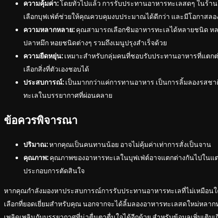
ความคุ้มค่า:
โดยทั่วไปแล้ว การรับประทานอาหารทะเลสดๆ ในร้านอ
เลือกบุฟเฟ่ต์ช่วยให้คุณควบคุมงบประมาณได้ดีกว่า และมีโอกาสล
ความหลากหลาย:
คุณสามารถเลือกชิมอาหารทะเลได้หลายชนิด หลายสไ
ปลาหมึก หอยชนิดต่างๆ รวมถึงเมนูปรุงสำเร็จด้วย
ความยืดหยุ่น:
เหมาะสำหรับกลุ่มคนที่ชอบรับประทานอาหารที่แตก
เลือกสิ่งที่ตัวเองชอบได้
ประสบการณ์:
เป็นมากกว่าแค่การทานอาหาร เป็นการลิ้มลองรสชา
ทะเลในบรรยากาศที่ผ่อนคลาย
ข้อควรพิจารณา
ปริมาณ:
หากคุณเป็นคนทานน้อย อาจไม่คุ้มค่าเท่าการสั่งเป็นจาน
คุณภาพ:
คุณภาพของอาหารทะเลในบุฟเฟ่ต์อาจแตกต่างกันไปในแต่ละ
ประกอบการตัดสินใจ
หากคุณกำลังมองหาประสบการณ์การรับประทานอาหารทะเลที่ไม่เหมือนใคร
เลือกที่ยอดเยี่ยมสำหรับคุณ นอกจากจะได้ลิ้มลองอาหารทะเลสดใหม่หลา
เพลิดเพลินกับบรรยากาศที่น่าตื่นตาตื่นใจได้อีกด้วย สำหรับข้อมูลเพิ่มเติมเ