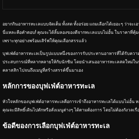
อยากกินอาหารทะเลแบบจัดเต็ม ทั้งสด ทั้งอร่อย แถมเลือกได้เยอะๆ ว่าจะเ
นี่แหละคือคำตอบ! คุณจะได้ลิ้มลองของดีจากทะเลแบบไม่อั้น ในราคาที่คุ้มค่า
เพราะทุกอย่างพร้อมเสิร์ฟให้คุณเลือกสรรแล้ว
บุฟเฟ่ต์อาหารทะเลเป็นรูปแบบหนึ่งของการรับประทานอาหารที่ได้รับคว
ประสบการณ์ที่หลากหลายให้กับนักชิม โดยนำเสนออาหารทะเลสดใหม่ในหล
คลาสสิก ไปจนถึงเมนูที่สร้างสรรค์ขึ้นมาเอง
หลักการของบุฟเฟ่ต์อาหารทะเล
หัวใจหลักของบุฟเฟ่ต์อาหารทะเลคือการเข้าถึงอาหารทะเลได้แบบไม่อั้น 
คุณจะมีสิทธิ์เดินไปตักหรือสั่งเมนูต่างๆ ได้ตามต้องการ โดยไม่ต้องกังวลเรื
ข้อดีของการเลือกบุฟเฟ่ต์อาหารทะเล