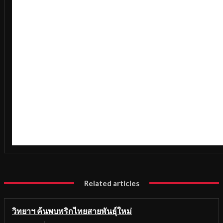
Related articles
วิทยาฯ ค้นพบพริกไทยสายพันธุ์ใหม่