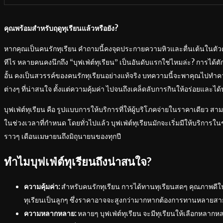
คุณพร้อมสำหรับฤดูทุเรียนแล้วหรือยัง?
หากคุณเป็นคนรักทุเรียน คำถามนี้คงจุดประกายความหิวและตื่นเต้นในตัวคุณ
ทีไร หลายคนคงนึกถึง “บุฟเฟ่ต์ทุเรียน” เป็นอันดับแรกใช่ไหมล่ะ? การได
อั้น คงเป็นสวรรค์ของคนรักทุเรียนอย่างแท้จริง บทความนี้จะพาคุณไปทำความ
ต่างๆ ที่น่าสนใจ ตั้งแต่ความคุ้มค่า ไปจนถึงเคล็ดลับการกินให้อร่อยและได
บุฟเฟ่ต์ทุเรียน คือ รูปแบบการให้บริการที่ให้ผู้บริโภคจ่ายในราคาเดียว 
ในช่วงเวลาที่กำหนด โดยทั่วไปแล้ว บุฟเฟ่ต์ทุเรียนมักจะเริ่มมีให้บริการในช
ราวๆ เดือนเมษายนถึงมิถุนายนของทุกปี
ทำไมบุฟเฟ่ต์ทุเรียนถึงน่าสนใจ?
ความคุ้มค่า:
สำหรับคนรักทุเรียน การได้ทานทุเรียนสดๆ คุณภาพดีในรา
ทุเรียนเป็นลูกๆ ซึ่งราคาอาจจะสูงกว่ามากหากต้องการทานหลายสา
ความหลากหลาย:
หลายๆ บุฟเฟ่ต์ทุเรียน จะมีทุเรียนให้เลือกหลากห