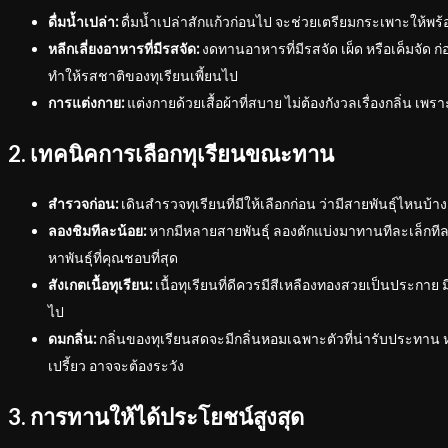
ดื่มน้ำเปล่า:
ดื่มน้ำเปล่าสักแก้วก่อนไป จะช่วยเตรียมกระเพาะให้พร้
หลีกเลี่ยงอาหารที่มีรสจัด:
งดทานอาหารที่มีรสจัด เผ็ด หรือเค็มจัด 
ทำให้รสชาติของทุเรียนเพี้ยนไป
การแต่งกาย:
แต่งกายด้วยเสื้อผ้าที่สบาย ไม่ต้องกังวลเรื่องกลิ่น เพร
2. เทคนิคการเลือกทุเรียนขณะทาน
สำรวจก่อน:
เดินสำรวจทุเรียนที่มีให้เลือกก่อน ว่ามีสายพันธุ์ไหนบ้า
ลองชิมทีละน้อย:
หากมีหลายสายพันธุ์ ลองตักแบ่งมาทานทีละเล็กทีล
หาพันธุ์ที่คุณชอบที่สุด
สังเกตเนื้อทุเรียน:
เนื้อทุเรียนที่ดีควรมีสีเหลืองทองสวยเป็นประกา
ไป
ดมกลิ่น:
กลิ่นของทุเรียนสดจะมีกลิ่นหอมเฉพาะตัวที่น่ารับประทาน หา
เปรี้ยว อาจจะต้องระวัง
3. การทานให้ได้ประโยชน์สูงสุด