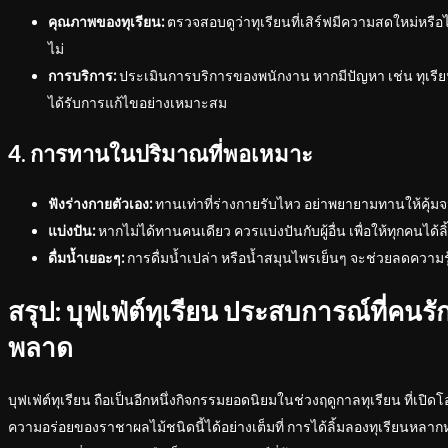
คุณภาพของทุเรียน:
ตรวจสอบดูว่าทุเรียนที่เสิร์ฟมีความสดใหม่หรือไ
ไม่
การบริการ:
ประเมินการบริการของพนักงาน หากมีปัญหา เช่น ทุเรียน
ได้รับการแก้ไขอย่างเหมาะสม
4. การทานในปริมาณที่พอเหมาะ
ฟังร่างกายตัวเอง:
ทานเท่าที่ร่างกายรับไหว อย่าพยายามทานให้คุ้ม
แบ่งปัน:
หากไม่ได้ทานคนเดียว ควรแบ่งปันกับผู้อื่น เพื่อให้ทุกคนได้ล
ดื่มน้ำเยอะๆ:
การดื่มน้ำเปล่า หรือน้ำสมุนไพรเย็นๆ จะช่วยลดความรู
สรุป: บุฟเฟ่ต์ทุเรียน ประสบการณ์ที่คนรั
พลาด
บุฟเฟ่ต์ทุเรียน ถือเป็นอีกหนึ่งกิจกรรมยอดนิยมในช่วงฤดูกาลทุเรียน ที่เปิดโ
ความอร่อยของราชาผลไม้ชนิดนี้ได้อย่างเต็มที่ การได้ลิ้มลองทุเรียนหลาก