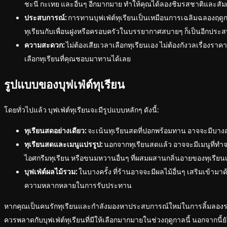
ชะนี กะเทย และอื่นๆ อีกมากมาย ทำให้คุณได้ลองชิมรสชาติและสัม
ประสบการณ์:
การทานบุฟเฟ่ต์ทุเรียนเป็นเหมือนการเฉลิมฉลองฤดู
ทุเรียนกับเพื่อนฝูงหรือครอบครัวในบรรยากาศสบายๆ ก็เป็นอีกประส
ความสะดวก:
ไม่ต้องเสียเวลาเลือกทุเรียนเอง ไม่ต้องกังวลเรื่องราคา
เลือกทุเรียนที่คุณชอบมาทานได้เลย
รูปแบบของบุฟเฟ่ต์ทุเรียน
โดยทั่วไปแล้ว บุฟเฟ่ต์ทุเรียนจะมีรูปแบบหลักๆ ดังนี้:
ทุเรียนสดอย่างเดียว:
จะเน้นทุเรียนสดที่ปอกพร้อมทาน อาจจะมีบางสา
ทุเรียนสดและเมนูแปรรูป:
นอกจากทุเรียนสดแล้ว อาจจะมีเมนูที่ทำจา
ไอศกรีมทุเรียน หรือขนมหวานอื่นๆ ที่ผสมผสานกลิ่นอายของทุเรียน
บุฟเฟ่ต์ผลไม้รวม:
ในบางครั้ง ที่ร้านอาจจะมีผลไม้อื่นๆ เสริมเข้ามาด้
ความหลากหลายในการรับประทาน
หากคุณเป็นคนรักทุเรียนและกำลังมองหาประสบการณ์ใหม่ในการลิ้มลองรส
ควรพลาดกับบุฟเฟ่ต์ทุเรียนที่มีให้เลือกมากมายในช่วงฤดูกาลนี้ นอกจากนี้ย