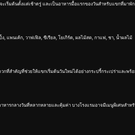
กจะเริ่มต้นตั้งแต่เช้าตรู่ และเป็นอาหารมื้อแรกของวันสำหรับแขกที่มาพัก
้ง, แพนเค้ก, วาฟเฟิล, ซีเรียล, โยเกิร์ต, ผลไม้สด, กาแฟ, ชา, น้ำผลไม้
ะดวกที่สำคัญที่ช่วยให้แขกเริ่มต้นวันใหม่ได้อย่างกระปรี้กระเปร่าและ
นอาหารกลางวันที่หลากหลายและคุ้มค่า บางโรงแรมอาจมีเมนูพิเศษสำหรับม