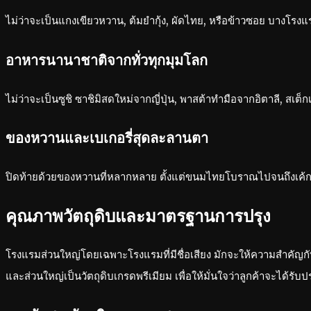
ไม่ว่าจะเป็นแกงเขียวหวาน, ต้มยำกุ้ง, ผัดไทย, หรือข้าวซอย บางโรงแ
อาหารนานาชาติจากทั่วทุกมุมโลก
ไม่ว่าจะเป็นซูชิ ซาชิมิสดใหม่จากญี่ปุ่น, พาสต้าทำมือจากอิตาลี, ส
ของหวานและเบเกอรี่สุดละลานตา
ปิดท้ายด้วยของหวานที่หลากหลาย ตั้งแต่ขนมไทยโบราณไปจนถึงเค้ก 
คุณภาพวัตถุดิบและมาตรฐานการปรุง
โรงแรมส่วนใหญ่โดยเฉพาะโรงแรมที่มีชื่อเสียง มักจะให้ความสำคัญกั
และส่วนใหญ่เป็นวัตถุดิบเกรดพรีเมียม เพื่อให้มั่นใจว่าลูกค้าจะได้