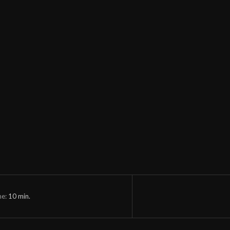
me:
10
min.