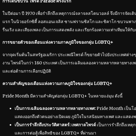
การเดินขบวน ไพรด์ Parade ครั้งแรก
ในปีต่อมา ปี 1970 เพื่อรำลึกถึงเหตุการณ์จลาจลสโตนวอลล์ จึงมีการจัดเด
แรก ในนิวยอร์กซิตี้ ลอสแอนเจลิส ซานฟรานซิสโก และชิคาโก ขบวนพาเห
รื่นเริง และเสียงเพลง เป็นการแสดงพลัง และเรียกร้องความเท่าเทียมให้ก
การขยายตัวของเดือนแห่งความภาคภูมิใจของกลุ่ม LGBTQ+
จากจุดเริ่มต้นในสหรัฐอเมริกา ประเพณีไพรด์ ก็ขยายตัวไปยังประเทศต่างๆ ท
งาน ไพรด์ในกว่า 180 ประเทศ เป็นการเฉลิมฉลองความหลากหลายทางเพศ
และต่อต้านการเลือกปฏิบัติ
ความสำคัญของเดือนแห่งความภาคภูมิใจของกลุ่ม LGBTQ+
Pride Month มีความสำคัญต่อกลุ่ม LGBTQ+ ในหลายแง่มุม ดังนี้
เป็นการเฉลิมฉลองความหลากหลายทางเพศ:
Pride Month เป็นโอก
แสดงออกถึงตัวตนอย่างเปิดเผย ภูมิใจในรสนิยมทางเพศ และแสดงพ
เป็นการรำลึกถึงประวัติศาสตร์:
เทศกาลไพรด์
เป็นการรำลึกถึงเหต
และการต่อสู้เพื่อสิทธิของ LGBTQ+ ที่ผ่านมา