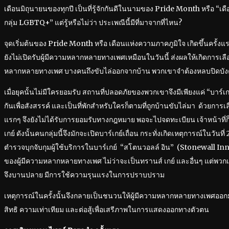
เดือนมิถุนายนของทุกปี เป็นที่รู้จักกันดีในนามของ Pride Month หรือ “
กลุ่ม LGBTQ+” แต่รู้หรือไม่ว่า ประเพณีนี้มีที่มาจากที่ไหน?
จุดเริ่มต้นของ Pride Month หรือ เดือนแห่งความภาคภูมิใจ เกิดขึ้นครั้งแรก
ยังไม่เปิดรับผู้มีความหลากหลายทางเพศเหมือนในวันนี้ ส่งผลให้เกิดการเลือก
หลากหลายทางเพศ บางคนถึงขับไล่ออกจากบ้าน พวกเขาจำต้องหลบปิดบังตัว
เมื่อยุคนั้นไม่มีใครยอมรับ สถานที่ปลอดภัยของพวกเขาจึงมีเพียงแค่ “บาร์เกย
กันเพื่อสังสรรค์ และเป็นที่พักสำหรับใครก็ตามที่ถูกบ้านขับไล่มา ด้วยการเลื
แรกๆ จึงยังไม่ได้รับการยอมรับทางกฎหมาย พอจะไปจดทะเบียน เจ้าหน้าที่ก็
เกย์ ดังนั้นคนกลุ่มนี้จึงมักจะเปิดบาร์เกย์เถื่อน กระทั่งเกิดเหตุการณ์ในวันที
ตำรวจบุกจับกุมผู้ใช้บริการในบาร์เกย์ “สโตนวอลล์ อิน” (Stonewall Inn
ของผู้มีความหลากหลายทางเพศ ไม่ว่าจะเป็นทรานส์ เกย์ และอื่นๆ แต่พวก
จึงบานปลาย มีการใช้ความรุนแรงในการปราบปราม
เหตุการณ์ในครั้งนั้นจึงกลายเป็นชนวนให้ผู้มีความหลากหลายทางเพศออกมา
สิทธิ ความเท่าเทียม และต่อสู้เพื่อเสรีภาพในการแสดงออกทางตัวตน