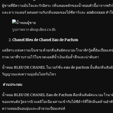
ผู้ชายที่มีความมั่นใจและรักอิสระ กลิ่นหอมหลักของน้ำหอมตัวนี้มาจากพ
และลาเวนเดอร์ ผสมผสานกับกลิ่นหอมของไม้ซีดาร์และ ambroxan ทำให
รูปภาพจาก shop.dior.co.th
Chanel Bleu de Chanel Eau de Parfum
แด่อิสระแห่งความเป็นชาย ด้วยกลิ่นสัมผัสแนวอะโรมาติกวู้ดดี้อันเปี่ยมเส
กาลเวลาที่รวบรวมไว้ในขวดเฉดสีน้ำเงินเข้มล้ำลึกและน่าค้นหา
น้ำหอม BLEU DE CHANEL ในเวอร์ชั่น eau de parfum นั้นคือกลิ่นสัมผัส
วิญญาณแห่งความมุ่งมั่นไม่หวั่นไหว
ส่วนประกอบ
น้ำหอม BLEU DE CHANEL Eau de Parfum คือกลิ่นสัมผัสแนวอะโรมาติก วู้ด
ของแซนดัลวู้ดจากนิวแคลิโดเนีย ผสานเข้ากับไม้ซีด้าร์ที่ให้กลิ่นคล้ายอำพ
ความหอมอันอบอุ่นและเย้ายวนเปี่ยมเสน่ห์