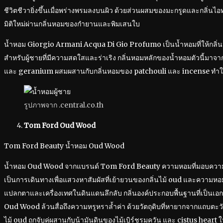
ชีวิตชีวายิ่งขึ้นเมื่อพร่างพรมลงบนผิว ด้วยส่วนผสมของมะกรูดและกลิ่นไอ
มิติใหม่ผ่านกลิ่นหอมของกำยานและพิมเสนใบ
น้ำหอม Giorgio Armani Acqua Di Gio Profumo เป็นน้ำหอมที่ให้กลิ
สำหรับผู้ชายที่มีความสดใสและร่าเริง กลิ่นหอมหลักของน้ำหอมตัวนี้ม
และ geranium ผสมผสานกับกลิ่นหอมของ patchouli และ incense ทำใ
รูปภาพจาก .central.co.th
Tom Ford Oud Wood
Tom Ford Beauty น้ำหอม Oud Wood
น้ำหอม Oud Wood จากแบรนด์ Tom Ford Beauty ความหอมที่มอบความรู
เป็นการเดินทางเพื่อแสวงหาสัมผัสที่เย้ายวนของกลิ่นไม้ oud และควา
แปลกตาและเครื่องเทศในดินแดนลึกลับ กลิ่นองค์ประกอบพื้นฐานที่เป็นเอ
Oud Wood ล้วนสื่อถึงความหรูหราล้ำค่า ด้วยวัตถุดิบที่หายากจากแถบตะว
ไม้ oud ถูกจับคู่ผสานกับน้ามันดินของไม้เบิร์ชรมควัน และ cistus heart ให