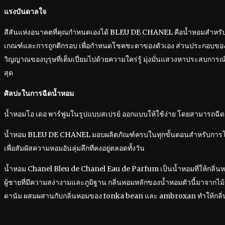
แรงบันดาลใจ
สีสันแห่งอนาคตที่คุณกำหนดเองได้ BLEU DE CHANEL คือน้ำหอมสำหรับบุรุ
เกณฑ์และการถูกตีกรอบ เพื่อกำหนดโชคชะตาของตัวเอง ส่วนประกอบของ
วิญญาณของบุรุษที่เต็มเปี่ยมไปด้วยความใคร่รู้ มุ่งมั่นแสวงหาประสบการณ์
สุด
ศิลปะในการฉีดน้ำหอม
น้ำหอมโอ เดอ พาร์ฟูมในรูปแบบสเปรย์ ออกแบบให้ใช้ง่าย โดยสามารถฉ
น้ำหอม BLEU DE CHANEL มอบผลิตภัณฑ์ครบในทุกขั้นตอนสำหรับการ
เพื่อสัมผัสความหอมอันลุ่มลึกที่คงอยู่ตลอดทั้งวัน
น้ำหอม Chanel Bleu de Chanel Eau de Parfum เป็นน้ำหอมที่ให้กลิ
ผู้ชายที่มีความสง่างามและภูมิฐาน กลิ่นหอมหลักของน้ำหอมตัวนี้มาจากไม
ดานัม ผสมผสานกับกลิ่นหอมของ tonka bean และ ambroxan ทำให้กล