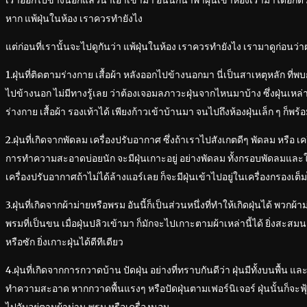
เราออกไปข้างนอกแล้วนำเอาเข้ามา อันนี้ก็นำพาฝุ่นเข้าห้องเรามาได้อีกด้
หาก แพ้ฝุ่นในห้อง เราควรทำยังไง
แต่ก่อนที่เรานั้นจะไปดูกันว่า แพ้ฝุ่นในห้อง เราควรทำยังไง เรามาดูก่อน
1.ฝุ่นที่ติดตามร่างกาย เสื้อผ้า หลังออกไปข้างนอกมา นี่เป็นสาเหตุหลัก ที
ไปข้างนอก ไม่มีทางรู้เลย ว่าต้องเจอมลภาวะฝุ่นจากไหนมาบ้าง ซึ่งฝุ่นเห
ร่างกาย เสื้อผ้า รองเท้าได้ เพียงก้าวเข้าบ้านมา จนไปถึงห้องฝุ่นเล็ก ๆ ก็พ
2.ฝุ่นที่เกิดจากพัดลม เครื่องปรับอากาศ ซึ่งถ้าเราไปสังเกตดีๆ พัดลม หรือ เค
การทำความสะอาดบ่อยนัก จะมีฝุ่นเกาะอยู่ อย่างพัดลม ทั้งกรอบพัดลมและใบ
เครื่องปรับอากาศถ้าไม่ได้ล้างแอร์เลย ก็จะมีฝุ่นเข้าไปอยู่ในเครื่องกรองเ
3.ฝุ่นที่เกิดจากผ้าม่ายหรือพรม อันนี้ก็เป็นส่วนหนึ่งที่ทำให้เกิดฝุ่นได้ พวก
พรมที่เป็นขน เมื่อฝุ่นปลิวเข้ามา ก็มักจะไปเกาะตามผ้าเหล่านี้ได้ ยิ่งส
หรือซัก ยิ่งเกาะฝุ่นได้ดีทีเดียว
4.ฝุ่นที่เกิดจากการกวาดบ้าน ปัดฝุ่น อย่างที่ทราบกันดีว่า ฝุ่นมีทั้งบนพื้น แ
ทำความสะอาด หากกวาดพื้นแรงๆ หรือปัดฝุ่นตามเฟอร์นิเจอร์ ฝุ่นนั้นก็จะฟุ