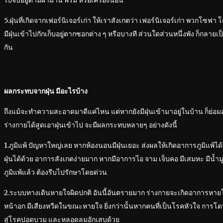
ไปจับอยู่ตามผ้าม่าน พรม หรือเครื่องนอน
5.ฝุ่นที่เกิดจากเฟอร์นิเจอร์เก่า ให้เราสังเกตว่า เฟอร์นิเจอร์เก่า พวกโซฟา โ
มีฝุ่นเข้าไปกักเก็บอยู่ตากซอกต่าง ๆ หรือบางที ส่วนใดส่วนหนึ่งพัง ก็กลายเ
กัน
ผลกระทบจากฝุ่น มีอะไรบ้าง
ถึงแม้จะทำความสะอาดมาดีแค่ไหน แต่หากยังมีฝุ่นเข้ามาอยู่ในบ้าน ก็ย่อมส
ร่างกายได้สูดเอาฝุ่นเข้าไป จะมีผลกระทบหลายๆ อย่างดังนี้
1.ภูมิแพ้ ปัญหาใหญ่เลย หากห้องนอนมีฝุ่นเยอะ ส่งผลให้เกิดอาการภูมิแพ้ไ
ฝุ่นได้ด้วย อาการสังเกตง่ายมาก หากมีอาการไอ จาม เจ็บคอ มีเสมหะ มีน้ำมูก 
ภูมิแพ้แล้ว ต้องรีบไปรักษาโดยด่วน
2.ระบบทางเดินหายใจผิดปกติ อันนี้อันตรายมาก ร่างกายจะเกิดอาการหาย
หน้าอก มีเสียงหวีดในขณะหายใจ ยิ่งกว่านั้นหากคนที่เป็นโรคหัวใจ การโ
สู่โรคปอดบวม และหลอดลมอักเสบด้วย