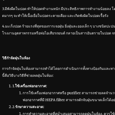
3.มีพังผืดในปอด ทำให้ปอดทำงานหนัก มีประสิทธิภาพการทำงานน้อยลง โด
ดมากๆ จะทำให้เนื้อเยื่อในปอดระคายเคือง และเกิดพังผิดในปอดเรื้อรัง
4.มะเร็งปอด ร้ายแรงที่สุดของการเจอฝุ่น ยิ่งฝุ่นละอองเล็ก ๆ บางชนิดปะปน
โรงงานอุตสาหกรรมหรือท่อไอเสียรถยนต์ กลายเป็นสารอันตรายในปอด จนก
วิธีกำจัดฝุ่นในห้อง
การกำจัดฝุ่นในห้องสามารถทำได้โดยการดำเนินการทั้งทางป้องกันและท
นี้คือวิธีบางวิธีที่ช่วยลดฝุ่นในห้อง:
1.
ใช้เครื่องฟอกอากาศ:
การใช้เครื่องฟอกอากาศหรือ purifier สามารถช่วยลดจำนวนฝ
ฟอกอากาศที่มี HEPA filter สามารถดักจับฝุ่นขนาดเล็กได้อย่
2.
รักษาความสะอาด:
การทำความสะอาดที่สม่ำเสมอสามารถลดฝุ่นในห้อง. ควรใช้ผ้าท