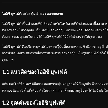
โออิชิ บุฟเฟ่ต์: อร่อย คุ้มค่า และหลากหลาย
โออิชิ บุฟเฟ่ต์ เป็นคำตอบที่ดีเยี่ยมสำหรับใครก็ตามที่กำลังมองหามื้ออาหารที่
หลากหลาย ไม่ว่าคุณจะเป็นนักชิมอาหารญี่ปุ่นตัวยง หรือแค่กำลังมองหาม
ต้องการของทุกคนในกลุ่มได้ โออิชิ บุฟเฟ่ต์ก็มีสิ่งที่น่าสนใจให้คุณเสมอ
โออิชิ บุฟเฟ่ต์ คือบริการบุฟเฟ่ต์อาหารญี่ปุ่นที่หลากหลาย ซึ่งมีสาขาอยู่
การนำเสนอประสบการณ์การรับประทานอาหารญี่ปุ่นในรูปแบบที่เข้าถึงได้ง่
คุณภาพ
1.1 แนวคิดของโออิชิ บุฟเฟ่ต์
แก่นของโออิชิ บุฟเฟ่ต์คือการมอบความคุ้มค่าสูงสุดให้กับลูกค้า ด้วยการ
หลายชนิดมาไว้ในที่เดียว ทำให้คุณสามารถลิ้มลองเมนูโปรดได้ไม่จำกัดใน
1.2 จุดเด่นของโออิชิ บุฟเฟ่ต์