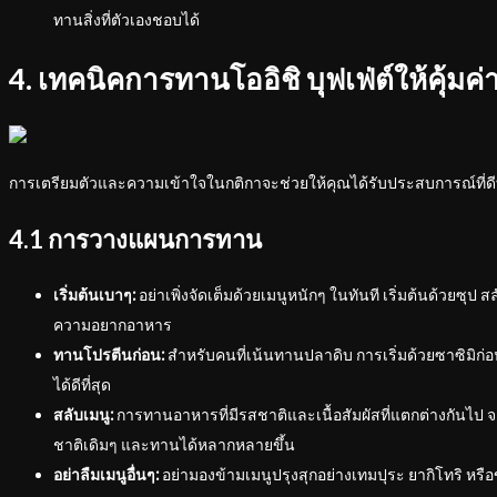
ทานสิ่งที่ตัวเองชอบได้
4. เทคนิคการทานโออิชิ บุฟเฟ่ต์ให้คุ้มค่าท
การเตรียมตัวและความเข้าใจในกติกาจะช่วยให้คุณได้รับประสบการณ์ที่ดีที
4.1 การวางแผนการทาน
เริ่มต้นเบาๆ:
อย่าเพิ่งจัดเต็มด้วยเมนูหนักๆ ในทันที เริ่มต้นด้วยซุป สลั
ความอยากอาหาร
ทานโปรตีนก่อน:
สำหรับคนที่เน้นทานปลาดิบ การเริ่มด้วยซาซิมิก่
ได้ดีที่สุด
สลับเมนู:
การทานอาหารที่มีรสชาติและเนื้อสัมผัสที่แตกต่างกันไป จะ
ชาติเดิมๆ และทานได้หลากหลายขึ้น
อย่าลืมเมนูอื่นๆ:
อย่ามองข้ามเมนูปรุงสุกอย่างเทมปุระ ยากิโทริ หรือข