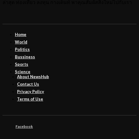
ล่าสุด ท่องเที่ยว ลงทุน กางเต็นท์ พาคุณสัมผัสสิ่งใหม่ไปกับเรา
Home
World
Politics
Bussiness
Sports
Science
About NewsHub
Contact Us
Privacy Policy
Terms of Use
Facebook