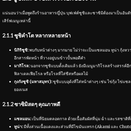
แน่นอนว่าเมื่อพูดถึงร้านอาหารญี่ปุ่น บุฟเฟ่ต์ซูชิและซาซิมิต้องมาเป็นอันดับ
เสิร์ฟเมนูเหล่านี้
2.1.1 ซูชิคำโต หลากหลายหน้า
นิกิริซูชิ:
พบกับหน้าต่างๆ มากมาย ไม่ว่าจะเป็นแซลมอน ทูน่า กุ้งหว
อีกสารพัดหน้า ที่วางอยู่บนข้าวปั้นพอดีคำ
มากิโรล:
นอกจากซูชิแบบดั้งเดิมแล้ว ยังมีเมนูมากิโรลสร้างสรรค์อี
ฟิลาเดลเฟียโรล หรือโรลที่ใส่ชีสหรือผลไม้
กุงกังซูชิ (มหาสมุทร):
ซูชิแบบอุด้งที่ใส่หน้าต่างๆ เช่น ไข่กุ้ง ไข่แ
ยองเนส
2.1.2 ซาซิมิสดๆ คุณภาพดี
แซลมอน:
เป็นที่นิยมตลอดกาล ด้วยเนื้อสัมผัสที่นุ่ม ฉ่ำ และรสชาติที
ทูน่า:
มีทั้งส่วนเนื้อแดงและส่วนที่มีไขมันแทรก (Akami และ Chu