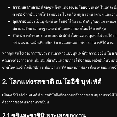
ความหลากหลาย:
นี่คือจุดแข็งที่แท้จริงของโออิชิ บุฟเฟ่ต์ ในแต่ละม
ซาซิมิ ข้าวปั้น ยากิโทริ เทมปุระ ไปจนถึงเมนูข้าวหน้าต่างๆ และอา
คุณภาพ:
แม้จะเป็นบุฟเฟ่ต์ แต่โออิชิก็ให้ความสำคัญกับคุณภาพขอ
พยายามรักษามาตรฐานรสชาติและความสดใหม่ให้มากที่สุด
ราคา:
การกำหนดราคาแบบบุฟเฟ่ต์ทำให้คุณควบคุมค่าใช้จ่ายได้ง่าย แ
อย่างแน่นอนเมื่อเทียบกับปริมาณและคุณภาพของอาหารที่ได้ทาน
หากคุณสนใจเรื่องการรับประทานอาหารแบบบุฟเฟ่ต์ที่มีความยั่งยืน โอ อิ ชิ บ
คุณอาจต้องการอ่านเพิ่มเติมเกี่ยวกับแนวคิดการใช้ชีวิตอย่างยั่งยืนในบทคว
ช่วยให้คุณเข้าใจถึงวิธีการเลือกอาหารที่ดีต่อสุขภาพและสิ่งแวดล้อมมากขึ
2. โลกแห่งรสชาติ ณ โออิชิ บุฟเฟ่ต์
เมื่อพูดถึงโออิชิ บุฟเฟ่ต์ สิ่งแรกที่นึกถึงคือความอลังการของเมนูอาหารที่มี
ต้องการของคนรักอาหารญี่ปุ่น
2.1 ซูชิและซาซิมิ: พระเอกของงาน