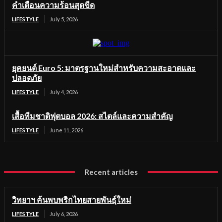
คำเตือนความร้อนสุดขีด
LIFESTYLE
July 5, 2026
ยุคยนต์ Euro 5: มาตรฐานใหม่สำหรับความสะอาดและ
ปลอดภัย
LIFESTYLE
July 4, 2026
เสื้อทีมชาติฟุตบอล 2026: สไตล์และความสำคัญ
LIFESTYLE
June 11, 2026
Recent articles
วิทยาฯ ค้นพบพริกไทยสายพันธุ์ใหม่
LIFESTYLE
July 6, 2026