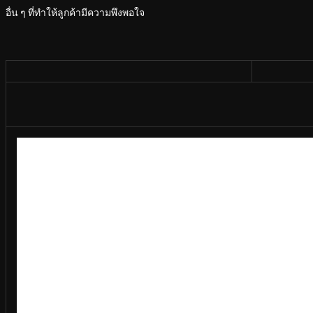
อื่น ๆ ที่ทำให้ลูกค้ามีความพึงพอใจ