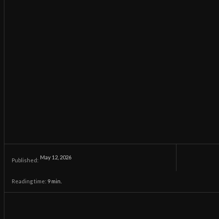
May 12, 2026
Published:
Reading time:
9
min.