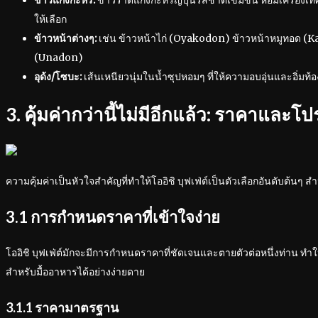
ให้เลือก
ข้าวหน้าต่างๆ:
เช่น ข้าวหน้าไก่ (Oyakodon) ข้าวหน้าหมูทอด (
(Unadon)
อุด้ง/โซบะ:
เส้นเหนียวนุ่มในน้ำซุปหอมๆ ที่ให้ความอบอุ่นและอิ่มท้อ
3. คุ้มค่ากว่านี้ไม่มีอีกแล้ว: ราคาและโป
ความคุ้มค่าเป็นหัวใจสำคัญที่ทำให้โออิชิ บุฟเฟ่ต์เป็นตัวเลือกอันดับต้นๆ
3.1 การกำหนดราคาที่เข้าใจง่าย
โออิชิ บุฟเฟ่ต์มักจะมีการกำหนดราคาที่ชัดเจนและตายตัวต่อหนึ่งท่า
สำหรับมื้ออาหารได้อย่างง่ายดาย
3.1.1 ราคามาตรฐาน