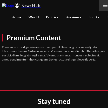
News
Hub
Home
World
Politics
Bussiness
Sports
Premium Content
Praesent auctor dignissim risus ac semper. Nullam congue lacus sed justo
lobortis vestibulum. Sed eu eros eros. Vivamus nec convallis nibh. Phasellus quis
suscipit diam, feugiat fringilla ante. Vivamus sem ante, rhoncus nec lectus sit
amet, condimentum rhoncus quam. Donec luctus felis quis lobortis porta.
Stay tuned