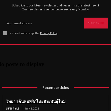
Subscribe to our latest newsletter and never miss the latest news!
Our newsletter is sent once a week, every Monday.
SUBSCRIBE
I've read and accept the
Privacy Policy
.
o posts to display
Recent articles
วิทยาฯ ค้นพบพริกไทยสายพันธุ์ใหม่
LIFESTYLE
July 6, 2026