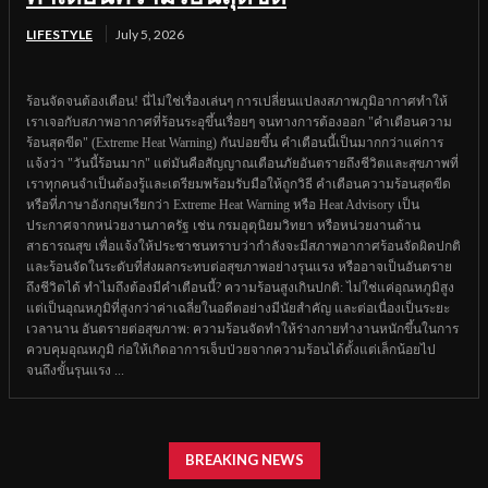
LIFESTYLE
July 5, 2026
ร้อนจัดจนต้องเตือน! นี่ไม่ใช่เรื่องเล่นๆ การเปลี่ยนแปลงสภาพภูมิอากาศทำให้
เราเจอกับสภาพอากาศที่ร้อนระอุขึ้นเรื่อยๆ จนทางการต้องออก "คำเตือนความ
ร้อนสุดขีด" (Extreme Heat Warning) กันบ่อยขึ้น คำเตือนนี้เป็นมากกว่าแค่การ
แจ้งว่า "วันนี้ร้อนมาก" แต่มันคือสัญญาณเตือนภัยอันตรายถึงชีวิตและสุขภาพที่
เราทุกคนจำเป็นต้องรู้และเตรียมพร้อมรับมือให้ถูกวิธี คำเตือนความร้อนสุดขีด
หรือที่ภาษาอังกฤษเรียกว่า Extreme Heat Warning หรือ Heat Advisory เป็น
ประกาศจากหน่วยงานภาครัฐ เช่น กรมอุตุนิยมวิทยา หรือหน่วยงานด้าน
สาธารณสุข เพื่อแจ้งให้ประชาชนทราบว่ากำลังจะมีสภาพอากาศร้อนจัดผิดปกติ
และร้อนจัดในระดับที่ส่งผลกระทบต่อสุขภาพอย่างรุนแรง หรืออาจเป็นอันตราย
ถึงชีวิตได้ ทำไมถึงต้องมีคำเตือนนี้? ความร้อนสูงเกินปกติ: ไม่ใช่แค่อุณหภูมิสูง
แต่เป็นอุณหภูมิที่สูงกว่าค่าเฉลี่ยในอดีตอย่างมีนัยสำคัญ และต่อเนื่องเป็นระยะ
เวลานาน อันตรายต่อสุขภาพ: ความร้อนจัดทำให้ร่างกายทำงานหนักขึ้นในการ
ควบคุมอุณหภูมิ ก่อให้เกิดอาการเจ็บป่วยจากความร้อนได้ตั้งแต่เล็กน้อยไป
จนถึงขั้นรุนแรง ...
BREAKING NEWS