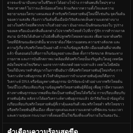
อาจจะเข้ามามีบทบาทในชีวิตเราได้อย่างไรบ้าง การค้นพบสิ่งใหม่ๆ ทาง
วิทยาศาสตร์ ไม่ว่าจะเล็กน้อยแค่ไหน ล้วนเกิดจากความตั้งใจและความ
พยายามของใครบางคนเสมอ สำหรับพริกไทยสายพันธุ์ใหม่นี้ก็เช่นกัน จุดเริ่มต้น
ของความสงสัย เรื่องราวเริ่มต้นขึ้นเมื่อนักวิจัยสังเกตเห็นความแตกต่างบาง
อย่างในพริกไทยที่พวกเขาเก็บตัวอย่างมา มันอาจจะเป็นลักษณะของใบ รูปร่าง
ของผล หรือแม้แต่กลิ่นที่แตกต่างไปจากพริกไทยทั่วไปที่เรารู้จัก การสำรวจภาค
สนาม นักวิจัยได้เดินทางไปยังพื้นที่ปลูกพริกไทยหลายแห่ง เพื่อตามหาต้นพริก
ไทยที่มีลักษณะผิดปกตินั้น พวกเขาต้องใช้ความอดทน ความช่างสังเกต และ
ความรู้เกี่ยวกับพริกไทยเป็นอย่างดี การเก็บข้อมูลเชิงลึก เมื่อเจอต้นที่น่าสงสัย
แล้ว ขั้นตอนต่อไปคือการเก็บข้อมูลอย่างละเอียด ทั้งการวัดขนาด ลักษณะทาง
กายภาพ และการบันทึกสภาพแวดล้อมที่ต้นพริกไทยนั้นเจริญเติบโตอยู่ เทคนิค
สมัยใหม่ช่วยไขปริศนา นอกจากการสังเกตด้วยตาเปล่าแล้ว เทคโนโลยีสมัย
ใหม่ก็มีบทบาทสำคัญมากในการยืนยันว่านี่คือพริกไทยสายพันธุ์ใหม่จริงๆ การ
วิเคราะห์ทางพันธุกรรม หัวใจสำคัญของการจำแนกสายพันธุ์เลยก็คือการ
วิเคราะห์ DNA หรือข้อมูลทางพันธุกรรม นักวิจัยจะนำตัวอย่างจากพริกไทยต้น
ใหม่นี้ไปเปรียบเทียบกับฐานข้อมูลพริกไทยสายพันธุ์ที่มีอยู่ เพื่อดูว่ามีความแตก
ต่างทางพันธุกรรมมากพอที่จะจัดเป็นสายพันธุ์ใหม่ได้หรือไม่ การเปรียบเทียบกับ
สายพันธุ์เดิม หลังจากได้ผลวิเคราะห์ทางพันธุกรรมแล้ว นักวิจัยก็จะนำข้อมูลไป
เปรียบเทียบกับพริกไทยสายพันธุ์ที่เราคุ้นเคยกันดี เช่น พริกไทยดำ พริกไทยขาว
หรือพริกไทยพันธุ์พื้นเมือง เพื่อหาจุดเด่นและความแตกต่างที่ชัดเจน ระยะเวลา
และความทุ่มเท กระบวนการทั้งหมดนี้ไม่ใช่เรื่องที่จะเสร็จภายในวันสองวัน...
คำเตือนความร้อนสุดขีด