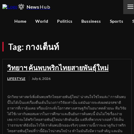
News
Hub
Home
World
Politics
Bussiness
Sports
Tag:
กางเต็นท์
วิทยาฯ ค้นพบพริกไทยสายพันธุ์ใหม่
LIFESTYLE
July 6, 2026
นักวิทยาศาสตร์เพิ่งค้นพบพริกไทยสายพันธุ์ใหม่! น่าสนใจใช่ไหมล่ะ? การค้นพบ
นี้ไม่ได้เป็นแค่เรื่องตื่นเต้นในวงการวิจัยเท่านั้น แต่มันอาจจะส่งผลต่อรสชาติ
อาหารที่เราคุ้นเคย หรือแม้กระทั่งโอกาสทางเศรษฐกิจในอนาคตด้วยนะ ทีมวิจัย
ได้ใช้เวลากันพอสมควรในการศึกษาและยืนยันการค้นพบนี้ มันไม่ใช่เรื่องง่าย
เลย กว่าจะได้พริกไทยสายพันธุ์ใหม่มาสักต้นเนี่ย แต่สิ่งที่พวกเขาเจอทำให้เห็น
ว่าธรรมชาติยังมีอะไรให้เราค้นพบอีกเยอะจริงๆ บทความนี้เราจะมาดูกันว่าพริก
ไทยสายพันธุ์ใหม่ที่ว่านี้มีอะไรน่าสนใจบ้าง ทำไมมันถึงมีความสำคัญ และมัน