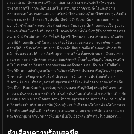
อาจจะเข้ามามีบทบาทในชีวิตเราได้อย่างไรบ้าง การค้นพบสิ่งใหม่ๆ ทาง
วิทยาศาสตร์ ไม่ว่าจะเล็กน้อยแค่ไหน ล้วนเกิดจากความตั้งใจและความ
พยายามของใครบางคนเสมอ สำหรับพริกไทยสายพันธุ์ใหม่นี้ก็เช่นกัน จุดเริ่มต้น
ของความสงสัย เรื่องราวเริ่มต้นขึ้นเมื่อนักวิจัยสังเกตเห็นความแตกต่างบาง
อย่างในพริกไทยที่พวกเขาเก็บตัวอย่างมา มันอาจจะเป็นลักษณะของใบ รูปร่าง
ของผล หรือแม้แต่กลิ่นที่แตกต่างไปจากพริกไทยทั่วไปที่เรารู้จัก การสำรวจภาค
สนาม นักวิจัยได้เดินทางไปยังพื้นที่ปลูกพริกไทยหลายแห่ง เพื่อตามหาต้นพริก
ไทยที่มีลักษณะผิดปกตินั้น พวกเขาต้องใช้ความอดทน ความช่างสังเกต และ
ความรู้เกี่ยวกับพริกไทยเป็นอย่างดี การเก็บข้อมูลเชิงลึก เมื่อเจอต้นที่น่าสงสัย
แล้ว ขั้นตอนต่อไปคือการเก็บข้อมูลอย่างละเอียด ทั้งการวัดขนาด ลักษณะทาง
กายภาพ และการบันทึกสภาพแวดล้อมที่ต้นพริกไทยนั้นเจริญเติบโตอยู่ เทคนิค
สมัยใหม่ช่วยไขปริศนา นอกจากการสังเกตด้วยตาเปล่าแล้ว เทคโนโลยีสมัย
ใหม่ก็มีบทบาทสำคัญมากในการยืนยันว่านี่คือพริกไทยสายพันธุ์ใหม่จริงๆ การ
วิเคราะห์ทางพันธุกรรม หัวใจสำคัญของการจำแนกสายพันธุ์เลยก็คือการ
วิเคราะห์ DNA หรือข้อมูลทางพันธุกรรม นักวิจัยจะนำตัวอย่างจากพริกไทยต้น
ใหม่นี้ไปเปรียบเทียบกับฐานข้อมูลพริกไทยสายพันธุ์ที่มีอยู่ เพื่อดูว่ามีความแตก
ต่างทางพันธุกรรมมากพอที่จะจัดเป็นสายพันธุ์ใหม่ได้หรือไม่ การเปรียบเทียบกับ
สายพันธุ์เดิม หลังจากได้ผลวิเคราะห์ทางพันธุกรรมแล้ว นักวิจัยก็จะนำข้อมูลไป
เปรียบเทียบกับพริกไทยสายพันธุ์ที่เราคุ้นเคยกันดี เช่น พริกไทยดำ พริกไทยขาว
หรือพริกไทยพันธุ์พื้นเมือง เพื่อหาจุดเด่นและความแตกต่างที่ชัดเจน ระยะเวลา
และความทุ่มเท กระบวนการทั้งหมดนี้ไม่ใช่เรื่องที่จะเสร็จภายในวันสองวัน...
คำเตือนความร้อนสุดขีด