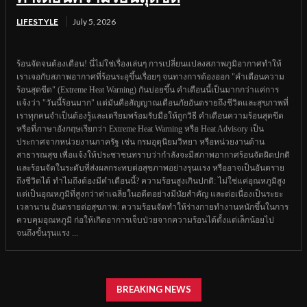
LIFESTYLE
July 5, 2026
ร้อนจัดจนต้องเตือน! นี่ไม่ใช่เรื่องเล่นๆ การเปลี่ยนแปลงสภาพภูมิอากาศทำให้
เราเจอกับสภาพอากาศที่ร้อนระอุขึ้นเรื่อยๆ จนทางการต้องออก "คำเตือนความ
ร้อนสุดขีด" (Extreme Heat Warning) กันบ่อยขึ้น คำเตือนนี้เป็นมากกว่าแค่การ
แจ้งว่า "วันนี้ร้อนมาก" แต่มันคือสัญญาณเตือนภัยอันตรายถึงชีวิตและสุขภาพที่
เราทุกคนจำเป็นต้องรู้และเตรียมพร้อมรับมือให้ถูกวิธี คำเตือนความร้อนสุดขีด
หรือที่ภาษาอังกฤษเรียกว่า Extreme Heat Warning หรือ Heat Advisory เป็น
ประกาศจากหน่วยงานภาครัฐ เช่น กรมอุตุนิยมวิทยา หรือหน่วยงานด้าน
สาธารณสุข เพื่อแจ้งให้ประชาชนทราบว่ากำลังจะมีสภาพอากาศร้อนจัดผิดปกติ
และร้อนจัดในระดับที่ส่งผลกระทบต่อสุขภาพอย่างรุนแรง หรืออาจเป็นอันตราย
ถึงชีวิตได้ ทำไมถึงต้องมีคำเตือนนี้? ความร้อนสูงเกินปกติ: ไม่ใช่แค่อุณหภูมิสูง
แต่เป็นอุณหภูมิที่สูงกว่าค่าเฉลี่ยในอดีตอย่างมีนัยสำคัญ และต่อเนื่องเป็นระยะ
เวลานาน อันตรายต่อสุขภาพ: ความร้อนจัดทำให้ร่างกายทำงานหนักขึ้นในการ
ควบคุมอุณหภูมิ ก่อให้เกิดอาการเจ็บป่วยจากความร้อนได้ตั้งแต่เล็กน้อยไป
จนถึงขั้นรุนแรง ...
BREAKING NEWS