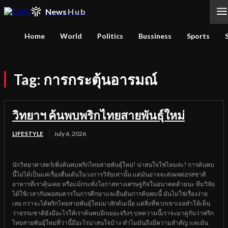
News
Hub
Home
World
Politics
Bussiness
Sports
Tag:
การกระตุ้นอารมณ์
วิทยาฯ ค้นพบพริกไทยสายพันธุ์ใหม่
LIFESTYLE
July 6, 2026
นักวิทยาศาสตร์เพิ่งค้นพบพริกไทยสายพันธุ์ใหม่! น่าสนใจใช่ไหมล่ะ? การค้นพบ
นี้ไม่ได้เป็นแค่เรื่องตื่นเต้นในวงการวิจัยเท่านั้น แต่มันอาจจะส่งผลต่อรสชาติ
อาหารที่เราคุ้นเคย หรือแม้กระทั่งโอกาสทางเศรษฐกิจในอนาคตด้วยนะ ทีมวิจัย
ได้ใช้เวลากันพอสมควรในการศึกษาและยืนยันการค้นพบนี้ มันไม่ใช่เรื่องง่าย
เลย กว่าจะได้พริกไทยสายพันธุ์ใหม่มาสักต้นเนี่ย แต่สิ่งที่พวกเขาเจอทำให้เห็น
ว่าธรรมชาติยังมีอะไรให้เราค้นพบอีกเยอะจริงๆ บทความนี้เราจะมาดูกันว่าพริก
ไทยสายพันธุ์ใหม่ที่ว่านี้มีอะไรน่าสนใจบ้าง ทำไมมันถึงมีความสำคัญ และมัน