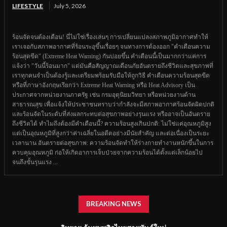
LIFESTYLE
July 5, 2026
ร้อนจัดจนต้องเตือน! นี่ไม่ใช่เรื่องเล่นๆ การเปลี่ยนแปลงสภาพภูมิอากาศทำให้
เราเจอกับสภาพอากาศที่ร้อนระอุขึ้นเรื่อยๆ จนทางการต้องออก "คำเตือนความ
ร้อนสุดขีด" (Extreme Heat Warning) กันบ่อยขึ้น คำเตือนนี้เป็นมากกว่าแค่การ
แจ้งว่า "วันนี้ร้อนมาก" แต่มันคือสัญญาณเตือนภัยอันตรายถึงชีวิตและสุขภาพที่
เราทุกคนจำเป็นต้องรู้และเตรียมพร้อมรับมือให้ถูกวิธี คำเตือนความร้อนสุดขีด
หรือที่ภาษาอังกฤษเรียกว่า Extreme Heat Warning หรือ Heat Advisory เป็น
ประกาศจากหน่วยงานภาครัฐ เช่น กรมอุตุนิยมวิทยา หรือหน่วยงานด้าน
สาธารณสุข เพื่อแจ้งให้ประชาชนทราบว่ากำลังจะมีสภาพอากาศร้อนจัดผิดปกติ
และร้อนจัดในระดับที่ส่งผลกระทบต่อสุขภาพอย่างรุนแรง หรืออาจเป็นอันตราย
ถึงชีวิตได้ ทำไมถึงต้องมีคำเตือนนี้? ความร้อนสูงเกินปกติ: ไม่ใช่แค่อุณหภูมิสูง
แต่เป็นอุณหภูมิที่สูงกว่าค่าเฉลี่ยในอดีตอย่างมีนัยสำคัญ และต่อเนื่องเป็นระยะ
เวลานาน อันตรายต่อสุขภาพ: ความร้อนจัดทำให้ร่างกายทำงานหนักขึ้นในการ
ควบคุมอุณหภูมิ ก่อให้เกิดอาการเจ็บป่วยจากความร้อนได้ตั้งแต่เล็กน้อยไป
จนถึงขั้นรุนแรง ...
BREAKING NEWS