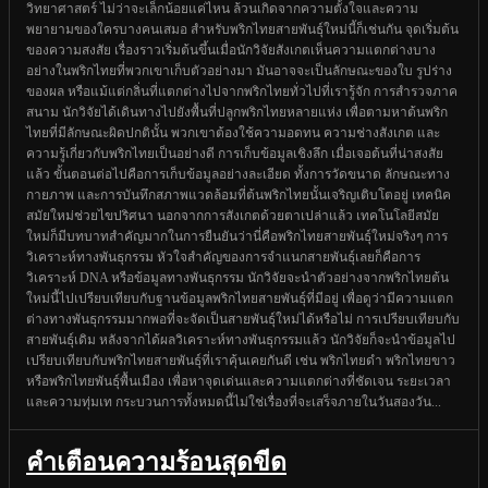
วิทยาศาสตร์ ไม่ว่าจะเล็กน้อยแค่ไหน ล้วนเกิดจากความตั้งใจและความ
พยายามของใครบางคนเสมอ สำหรับพริกไทยสายพันธุ์ใหม่นี้ก็เช่นกัน จุดเริ่มต้น
ของความสงสัย เรื่องราวเริ่มต้นขึ้นเมื่อนักวิจัยสังเกตเห็นความแตกต่างบาง
อย่างในพริกไทยที่พวกเขาเก็บตัวอย่างมา มันอาจจะเป็นลักษณะของใบ รูปร่าง
ของผล หรือแม้แต่กลิ่นที่แตกต่างไปจากพริกไทยทั่วไปที่เรารู้จัก การสำรวจภาค
สนาม นักวิจัยได้เดินทางไปยังพื้นที่ปลูกพริกไทยหลายแห่ง เพื่อตามหาต้นพริก
ไทยที่มีลักษณะผิดปกตินั้น พวกเขาต้องใช้ความอดทน ความช่างสังเกต และ
ความรู้เกี่ยวกับพริกไทยเป็นอย่างดี การเก็บข้อมูลเชิงลึก เมื่อเจอต้นที่น่าสงสัย
แล้ว ขั้นตอนต่อไปคือการเก็บข้อมูลอย่างละเอียด ทั้งการวัดขนาด ลักษณะทาง
กายภาพ และการบันทึกสภาพแวดล้อมที่ต้นพริกไทยนั้นเจริญเติบโตอยู่ เทคนิค
สมัยใหม่ช่วยไขปริศนา นอกจากการสังเกตด้วยตาเปล่าแล้ว เทคโนโลยีสมัย
ใหม่ก็มีบทบาทสำคัญมากในการยืนยันว่านี่คือพริกไทยสายพันธุ์ใหม่จริงๆ การ
วิเคราะห์ทางพันธุกรรม หัวใจสำคัญของการจำแนกสายพันธุ์เลยก็คือการ
วิเคราะห์ DNA หรือข้อมูลทางพันธุกรรม นักวิจัยจะนำตัวอย่างจากพริกไทยต้น
ใหม่นี้ไปเปรียบเทียบกับฐานข้อมูลพริกไทยสายพันธุ์ที่มีอยู่ เพื่อดูว่ามีความแตก
ต่างทางพันธุกรรมมากพอที่จะจัดเป็นสายพันธุ์ใหม่ได้หรือไม่ การเปรียบเทียบกับ
สายพันธุ์เดิม หลังจากได้ผลวิเคราะห์ทางพันธุกรรมแล้ว นักวิจัยก็จะนำข้อมูลไป
เปรียบเทียบกับพริกไทยสายพันธุ์ที่เราคุ้นเคยกันดี เช่น พริกไทยดำ พริกไทยขาว
หรือพริกไทยพันธุ์พื้นเมือง เพื่อหาจุดเด่นและความแตกต่างที่ชัดเจน ระยะเวลา
และความทุ่มเท กระบวนการทั้งหมดนี้ไม่ใช่เรื่องที่จะเสร็จภายในวันสองวัน...
คำเตือนความร้อนสุดขีด