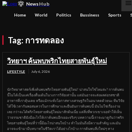
News
Hub
Home
World
Politics
Bussiness
Sports
Tag:
การทดลอง
วิทยาฯ ค้นพบพริกไทยสายพันธุ์ใหม่
LIFESTYLE
July 6, 2026
นักวิทยาศาสตร์เพิ่งค้นพบพริกไทยสายพันธุ์ใหม่! น่าสนใจใช่ไหมล่ะ? การค้นพบ
นี้ไม่ได้เป็นแค่เรื่องตื่นเต้นในวงการวิจัยเท่านั้น แต่มันอาจจะส่งผลต่อรสชาติ
อาหารที่เราคุ้นเคย หรือแม้กระทั่งโอกาสทางเศรษฐกิจในอนาคตด้วยนะ ทีมวิจัย
ได้ใช้เวลากันพอสมควรในการศึกษาและยืนยันการค้นพบนี้ มันไม่ใช่เรื่องง่าย
เลย กว่าจะได้พริกไทยสายพันธุ์ใหม่มาสักต้นเนี่ย แต่สิ่งที่พวกเขาเจอทำให้เห็น
ว่าธรรมชาติยังมีอะไรให้เราค้นพบอีกเยอะจริงๆ บทความนี้เราจะมาดูกันว่าพริก
ไทยสายพันธุ์ใหม่ที่ว่านี้มีอะไรน่าสนใจบ้าง ทำไมมันถึงมีความสำคัญ และมัน
อาจจะเข้ามามีบทบาทในชีวิตเราได้อย่างไรบ้าง การค้นพบสิ่งใหม่ๆ ทาง