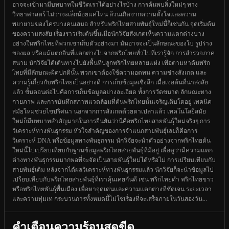
อาจจะเข้ามามีบทบาทในชีวิตเราได้อย่างไรบ้าง การค้นพบสิ่งใหม่ๆ ทาง
วิทยาศาสตร์ ไม่ว่าจะเล็กน้อยแค่ไหน ล้วนเกิดจากความตั้งใจและความ
พยายามของใครบางคนเสมอ สำหรับพริกไทยสายพันธุ์ใหม่นี้ก็เช่นกัน จุดเริ่มต้น
ของความสงสัย เรื่องราวเริ่มต้นขึ้นเมื่อนักวิจัยสังเกตเห็นความแตกต่างบาง
อย่างในพริกไทยที่พวกเขาเก็บตัวอย่างมา มันอาจจะเป็นลักษณะของใบ รูปร่าง
ของผล หรือแม้แต่กลิ่นที่แตกต่างไปจากพริกไทยทั่วไปที่เรารู้จัก การสำรวจภาค
สนาม นักวิจัยได้เดินทางไปยังพื้นที่ปลูกพริกไทยหลายแห่ง เพื่อตามหาต้นพริก
ไทยที่มีลักษณะผิดปกตินั้น พวกเขาต้องใช้ความอดทน ความช่างสังเกต และ
ความรู้เกี่ยวกับพริกไทยเป็นอย่างดี การเก็บข้อมูลเชิงลึก เมื่อเจอต้นที่น่าสงสัย
แล้ว ขั้นตอนต่อไปคือการเก็บข้อมูลอย่างละเอียด ทั้งการวัดขนาด ลักษณะทาง
กายภาพ และการบันทึกสภาพแวดล้อมที่ต้นพริกไทยนั้นเจริญเติบโตอยู่ เทคนิค
สมัยใหม่ช่วยไขปริศนา นอกจากการสังเกตด้วยตาเปล่าแล้ว เทคโนโลยีสมัย
ใหม่ก็มีบทบาทสำคัญมากในการยืนยันว่านี่คือพริกไทยสายพันธุ์ใหม่จริงๆ การ
วิเคราะห์ทางพันธุกรรม หัวใจสำคัญของการจำแนกสายพันธุ์เลยก็คือการ
วิเคราะห์ DNA หรือข้อมูลทางพันธุกรรม นักวิจัยจะนำตัวอย่างจากพริกไทยต้น
ใหม่นี้ไปเปรียบเทียบกับฐานข้อมูลพริกไทยสายพันธุ์ที่มีอยู่ เพื่อดูว่ามีความแตก
ต่างทางพันธุกรรมมากพอที่จะจัดเป็นสายพันธุ์ใหม่ได้หรือไม่ การเปรียบเทียบกับ
สายพันธุ์เดิม หลังจากได้ผลวิเคราะห์ทางพันธุกรรมแล้ว นักวิจัยก็จะนำข้อมูลไป
เปรียบเทียบกับพริกไทยสายพันธุ์ที่เราคุ้นเคยกันดี เช่น พริกไทยดำ พริกไทยขาว
หรือพริกไทยพันธุ์พื้นเมือง เพื่อหาจุดเด่นและความแตกต่างที่ชัดเจน ระยะเวลา
และความทุ่มเท กระบวนการทั้งหมดนี้ไม่ใช่เรื่องที่จะเสร็จภายในวันสองวัน...
คำเตือนความร้อนสุดขีด