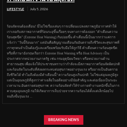
LIFESTYLE
July 5, 2026
ร้อนจัดจนต้องเตือน! นี่ไม่ใช่เรื่องเล่นๆ การเปลี่ยนแปลงสภาพภูมิอากาศทำให้
เราเจอกับสภาพอากาศที่ร้อนระอุขึ้นเรื่อยๆ จนทางการต้องออก "คำเตือนความ
ร้อนสุดขีด" (Extreme Heat Warning) กันบ่อยขึ้น คำเตือนนี้เป็นมากกว่าแค่การ
แจ้งว่า "วันนี้ร้อนมาก" แต่มันคือสัญญาณเตือนภัยอันตรายถึงชีวิตและสุขภาพที่
เราทุกคนจำเป็นต้องรู้และเตรียมพร้อมรับมือให้ถูกวิธี คำเตือนความร้อนสุดขีด
หรือที่ภาษาอังกฤษเรียกว่า Extreme Heat Warning หรือ Heat Advisory เป็น
ประกาศจากหน่วยงานภาครัฐ เช่น กรมอุตุนิยมวิทยา หรือหน่วยงานด้าน
สาธารณสุข เพื่อแจ้งให้ประชาชนทราบว่ากำลังจะมีสภาพอากาศร้อนจัดผิดปกติ
และร้อนจัดในระดับที่ส่งผลกระทบต่อสุขภาพอย่างรุนแรง หรืออาจเป็นอันตราย
ถึงชีวิตได้ ทำไมถึงต้องมีคำเตือนนี้? ความร้อนสูงเกินปกติ: ไม่ใช่แค่อุณหภูมิสูง
แต่เป็นอุณหภูมิที่สูงกว่าค่าเฉลี่ยในอดีตอย่างมีนัยสำคัญ และต่อเนื่องเป็นระยะ
เวลานาน อันตรายต่อสุขภาพ: ความร้อนจัดทำให้ร่างกายทำงานหนักขึ้นในการ
ควบคุมอุณหภูมิ ก่อให้เกิดอาการเจ็บป่วยจากความร้อนได้ตั้งแต่เล็กน้อยไป
จนถึงขั้นรุนแรง ...
BREAKING NEWS