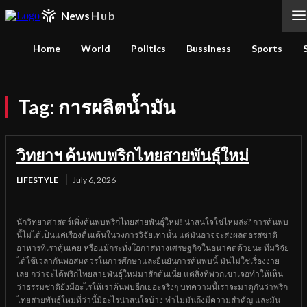
News
Hub
Home
World
Politics
Bussiness
Sports
Tag:
การผลิตน้ำมัน
วิทยาฯ ค้นพบพริกไทยสายพันธุ์ใหม่
LIFESTYLE
July 6, 2026
นักวิทยาศาสตร์เพิ่งค้นพบพริกไทยสายพันธุ์ใหม่! น่าสนใจใช่ไหมล่ะ? การค้นพบ
นี้ไม่ได้เป็นแค่เรื่องตื่นเต้นในวงการวิจัยเท่านั้น แต่มันอาจจะส่งผลต่อรสชาติ
อาหารที่เราคุ้นเคย หรือแม้กระทั่งโอกาสทางเศรษฐกิจในอนาคตด้วยนะ ทีมวิจัย
ได้ใช้เวลากันพอสมควรในการศึกษาและยืนยันการค้นพบนี้ มันไม่ใช่เรื่องง่าย
เลย กว่าจะได้พริกไทยสายพันธุ์ใหม่มาสักต้นเนี่ย แต่สิ่งที่พวกเขาเจอทำให้เห็น
ว่าธรรมชาติยังมีอะไรให้เราค้นพบอีกเยอะจริงๆ บทความนี้เราจะมาดูกันว่าพริก
ไทยสายพันธุ์ใหม่ที่ว่านี้มีอะไรน่าสนใจบ้าง ทำไมมันถึงมีความสำคัญ และมัน