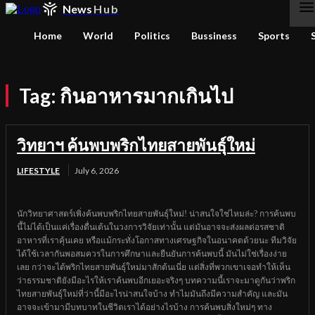
News
Hub
Home
World
Politics
Bussiness
Sports
Tag:
กินอาหารมากเกินไป
วิทยาฯ ค้นพบพริกไทยสายพันธุ์ใหม่
LIFESTYLE
July 6, 2026
นักวิทยาศาสตร์เพิ่งค้นพบพริกไทยสายพันธุ์ใหม่! น่าสนใจใช่ไหมล่ะ? การค้นพบ
นี้ไม่ได้เป็นแค่เรื่องตื่นเต้นในวงการวิจัยเท่านั้น แต่มันอาจจะส่งผลต่อรสชาติ
อาหารที่เราคุ้นเคย หรือแม้กระทั่งโอกาสทางเศรษฐกิจในอนาคตด้วยนะ ทีมวิจัย
ได้ใช้เวลากันพอสมควรในการศึกษาและยืนยันการค้นพบนี้ มันไม่ใช่เรื่องง่าย
เลย กว่าจะได้พริกไทยสายพันธุ์ใหม่มาสักต้นเนี่ย แต่สิ่งที่พวกเขาเจอทำให้เห็น
ว่าธรรมชาติยังมีอะไรให้เราค้นพบอีกเยอะจริงๆ บทความนี้เราจะมาดูกันว่าพริก
ไทยสายพันธุ์ใหม่ที่ว่านี้มีอะไรน่าสนใจบ้าง ทำไมมันถึงมีความสำคัญ และมัน
อาจจะเข้ามามีบทบาทในชีวิตเราได้อย่างไรบ้าง การค้นพบสิ่งใหม่ๆ ทาง