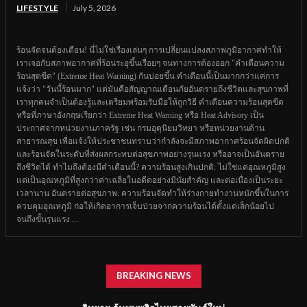
LIFESTYLE
July 5, 2026
ร้อนจัดจนต้องเตือน! นี่ไม่ใช่เรื่องเล่นๆ การเปลี่ยนแปลงสภาพภูมิอากาศทำให้
เราเจอกับสภาพอากาศที่ร้อนระอุขึ้นเรื่อยๆ จนทางการต้องออก "คำเตือนความ
ร้อนสุดขีด" (Extreme Heat Warning) กันบ่อยขึ้น คำเตือนนี้เป็นมากกว่าแค่การ
แจ้งว่า "วันนี้ร้อนมาก" แต่มันคือสัญญาณเตือนภัยอันตรายถึงชีวิตและสุขภาพที่
เราทุกคนจำเป็นต้องรู้และเตรียมพร้อมรับมือให้ถูกวิธี คำเตือนความร้อนสุดขีด
หรือที่ภาษาอังกฤษเรียกว่า Extreme Heat Warning หรือ Heat Advisory เป็น
ประกาศจากหน่วยงานภาครัฐ เช่น กรมอุตุนิยมวิทยา หรือหน่วยงานด้าน
สาธารณสุข เพื่อแจ้งให้ประชาชนทราบว่ากำลังจะมีสภาพอากาศร้อนจัดผิดปกติ
และร้อนจัดในระดับที่ส่งผลกระทบต่อสุขภาพอย่างรุนแรง หรืออาจเป็นอันตราย
ถึงชีวิตได้ ทำไมถึงต้องมีคำเตือนนี้? ความร้อนสูงเกินปกติ: ไม่ใช่แค่อุณหภูมิสูง
แต่เป็นอุณหภูมิที่สูงกว่าค่าเฉลี่ยในอดีตอย่างมีนัยสำคัญ และต่อเนื่องเป็นระยะ
เวลานาน อันตรายต่อสุขภาพ: ความร้อนจัดทำให้ร่างกายทำงานหนักขึ้นในการ
ควบคุมอุณหภูมิ ก่อให้เกิดอาการเจ็บป่วยจากความร้อนได้ตั้งแต่เล็กน้อยไป
จนถึงขั้นรุนแรง ...
BREAKING NEWS