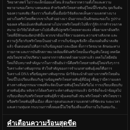
วิทยาศาสตร์ ไม่ว่าจะเล็กน้อยแค่ไหน ล้วนเกิดจากความตั้งใจและความ
พยายามของใครบางคนเสมอ สำหรับพริกไทยสายพันธุ์ใหม่นี้ก็เช่นกัน จุดเริ่มต้น
ของความสงสัย เรื่องราวเริ่มต้นขึ้นเมื่อนักวิจัยสังเกตเห็นความแตกต่างบาง
อย่างในพริกไทยที่พวกเขาเก็บตัวอย่างมา มันอาจจะเป็นลักษณะของใบ รูปร่าง
ของผล หรือแม้แต่กลิ่นที่แตกต่างไปจากพริกไทยทั่วไปที่เรารู้จัก การสำรวจภาค
สนาม นักวิจัยได้เดินทางไปยังพื้นที่ปลูกพริกไทยหลายแห่ง เพื่อตามหาต้นพริก
ไทยที่มีลักษณะผิดปกตินั้น พวกเขาต้องใช้ความอดทน ความช่างสังเกต และ
ความรู้เกี่ยวกับพริกไทยเป็นอย่างดี การเก็บข้อมูลเชิงลึก เมื่อเจอต้นที่น่าสงสัย
แล้ว ขั้นตอนต่อไปคือการเก็บข้อมูลอย่างละเอียด ทั้งการวัดขนาด ลักษณะทาง
กายภาพ และการบันทึกสภาพแวดล้อมที่ต้นพริกไทยนั้นเจริญเติบโตอยู่ เทคนิค
สมัยใหม่ช่วยไขปริศนา นอกจากการสังเกตด้วยตาเปล่าแล้ว เทคโนโลยีสมัย
ใหม่ก็มีบทบาทสำคัญมากในการยืนยันว่านี่คือพริกไทยสายพันธุ์ใหม่จริงๆ การ
วิเคราะห์ทางพันธุกรรม หัวใจสำคัญของการจำแนกสายพันธุ์เลยก็คือการ
วิเคราะห์ DNA หรือข้อมูลทางพันธุกรรม นักวิจัยจะนำตัวอย่างจากพริกไทยต้น
ใหม่นี้ไปเปรียบเทียบกับฐานข้อมูลพริกไทยสายพันธุ์ที่มีอยู่ เพื่อดูว่ามีความแตก
ต่างทางพันธุกรรมมากพอที่จะจัดเป็นสายพันธุ์ใหม่ได้หรือไม่ การเปรียบเทียบกับ
สายพันธุ์เดิม หลังจากได้ผลวิเคราะห์ทางพันธุกรรมแล้ว นักวิจัยก็จะนำข้อมูลไป
เปรียบเทียบกับพริกไทยสายพันธุ์ที่เราคุ้นเคยกันดี เช่น พริกไทยดำ พริกไทยขาว
หรือพริกไทยพันธุ์พื้นเมือง เพื่อหาจุดเด่นและความแตกต่างที่ชัดเจน ระยะเวลา
และความทุ่มเท กระบวนการทั้งหมดนี้ไม่ใช่เรื่องที่จะเสร็จภายในวันสองวัน...
คำเตือนความร้อนสุดขีด