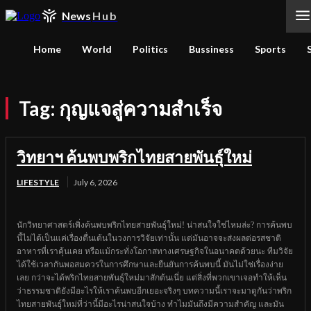
News
Hub
Home
World
Politics
Bussiness
Sports
Tag:
กุญแจสู่ความสำเร็จ
วิทยาฯ ค้นพบพริกไทยสายพันธุ์ใหม่
LIFESTYLE
July 6, 2026
นักวิทยาศาสตร์เพิ่งค้นพบพริกไทยสายพันธุ์ใหม่! น่าสนใจใช่ไหมล่ะ? การค้นพบ
นี้ไม่ได้เป็นแค่เรื่องตื่นเต้นในวงการวิจัยเท่านั้น แต่มันอาจจะส่งผลต่อรสชาติ
อาหารที่เราคุ้นเคย หรือแม้กระทั่งโอกาสทางเศรษฐกิจในอนาคตด้วยนะ ทีมวิจัย
ได้ใช้เวลากันพอสมควรในการศึกษาและยืนยันการค้นพบนี้ มันไม่ใช่เรื่องง่าย
เลย กว่าจะได้พริกไทยสายพันธุ์ใหม่มาสักต้นเนี่ย แต่สิ่งที่พวกเขาเจอทำให้เห็น
ว่าธรรมชาติยังมีอะไรให้เราค้นพบอีกเยอะจริงๆ บทความนี้เราจะมาดูกันว่าพริก
ไทยสายพันธุ์ใหม่ที่ว่านี้มีอะไรน่าสนใจบ้าง ทำไมมันถึงมีความสำคัญ และมัน