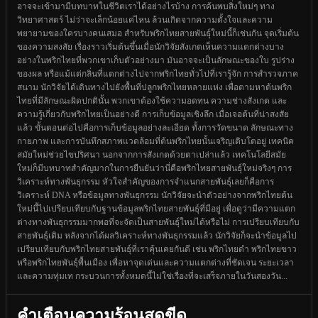
อาจจะเข้ามามีบทบาทในชีวิตเราได้อย่างไรบ้าง การค้นพบสิ่งใหม่ๆ ทาง
วิทยาศาสตร์ ไม่ว่าจะเล็กน้อยแค่ไหน ล้วนเกิดจากความตั้งใจและความ
พยายามของใครบางคนเสมอ สำหรับพริกไทยสายพันธุ์ใหม่นี้ก็เช่นกัน จุดเริ่มต้น
ของความสงสัย เรื่องราวเริ่มต้นขึ้นเมื่อนักวิจัยสังเกตเห็นความแตกต่างบาง
อย่างในพริกไทยที่พวกเขาเก็บตัวอย่างมา มันอาจจะเป็นลักษณะของใบ รูปร่าง
ของผล หรือแม้แต่กลิ่นที่แตกต่างไปจากพริกไทยทั่วไปที่เรารู้จัก การสำรวจภาค
สนาม นักวิจัยได้เดินทางไปยังพื้นที่ปลูกพริกไทยหลายแห่ง เพื่อตามหาต้นพริก
ไทยที่มีลักษณะผิดปกตินั้น พวกเขาต้องใช้ความอดทน ความช่างสังเกต และ
ความรู้เกี่ยวกับพริกไทยเป็นอย่างดี การเก็บข้อมูลเชิงลึก เมื่อเจอต้นที่น่าสงสัย
แล้ว ขั้นตอนต่อไปคือการเก็บข้อมูลอย่างละเอียด ทั้งการวัดขนาด ลักษณะทาง
กายภาพ และการบันทึกสภาพแวดล้อมที่ต้นพริกไทยนั้นเจริญเติบโตอยู่ เทคนิค
สมัยใหม่ช่วยไขปริศนา นอกจากการสังเกตด้วยตาเปล่าแล้ว เทคโนโลยีสมัย
ใหม่ก็มีบทบาทสำคัญมากในการยืนยันว่านี่คือพริกไทยสายพันธุ์ใหม่จริงๆ การ
วิเคราะห์ทางพันธุกรรม หัวใจสำคัญของการจำแนกสายพันธุ์เลยก็คือการ
วิเคราะห์ DNA หรือข้อมูลทางพันธุกรรม นักวิจัยจะนำตัวอย่างจากพริกไทยต้น
ใหม่นี้ไปเปรียบเทียบกับฐานข้อมูลพริกไทยสายพันธุ์ที่มีอยู่ เพื่อดูว่ามีความแตก
ต่างทางพันธุกรรมมากพอที่จะจัดเป็นสายพันธุ์ใหม่ได้หรือไม่ การเปรียบเทียบกับ
สายพันธุ์เดิม หลังจากได้ผลวิเคราะห์ทางพันธุกรรมแล้ว นักวิจัยก็จะนำข้อมูลไป
เปรียบเทียบกับพริกไทยสายพันธุ์ที่เราคุ้นเคยกันดี เช่น พริกไทยดำ พริกไทยขาว
หรือพริกไทยพันธุ์พื้นเมือง เพื่อหาจุดเด่นและความแตกต่างที่ชัดเจน ระยะเวลา
และความทุ่มเท กระบวนการทั้งหมดนี้ไม่ใช่เรื่องที่จะเสร็จภายในวันสองวัน...
คำเตือนความร้อนสุดขีด