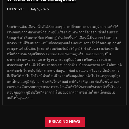
LIFESTYLE
July 5, 2026
ร้อนจัดจนต้องเตือน! นี่ไม่ใช่เรื่องเล่นๆ การเปลี่ยนแปลงสภาพภูมิอากาศทำให้
เราเจอกับสภาพอากาศที่ร้อนระอุขึ้นเรื่อยๆ จนทางการต้องออก "คำเตือนความ
ร้อนสุดขีด" (Extreme Heat Warning) กันบ่อยขึ้น คำเตือนนี้เป็นมากกว่าแค่การ
แจ้งว่า "วันนี้ร้อนมาก" แต่มันคือสัญญาณเตือนภัยอันตรายถึงชีวิตและสุขภาพที่
เราทุกคนจำเป็นต้องรู้และเตรียมพร้อมรับมือให้ถูกวิธี คำเตือนความร้อนสุดขีด
หรือที่ภาษาอังกฤษเรียกว่า Extreme Heat Warning หรือ Heat Advisory เป็น
ประกาศจากหน่วยงานภาครัฐ เช่น กรมอุตุนิยมวิทยา หรือหน่วยงานด้าน
สาธารณสุข เพื่อแจ้งให้ประชาชนทราบว่ากำลังจะมีสภาพอากาศร้อนจัดผิดปกติ
และร้อนจัดในระดับที่ส่งผลกระทบต่อสุขภาพอย่างรุนแรง หรืออาจเป็นอันตราย
ถึงชีวิตได้ ทำไมถึงต้องมีคำเตือนนี้? ความร้อนสูงเกินปกติ: ไม่ใช่แค่อุณหภูมิสูง
แต่เป็นอุณหภูมิที่สูงกว่าค่าเฉลี่ยในอดีตอย่างมีนัยสำคัญ และต่อเนื่องเป็นระยะ
เวลานาน อันตรายต่อสุขภาพ: ความร้อนจัดทำให้ร่างกายทำงานหนักขึ้นในการ
ควบคุมอุณหภูมิ ก่อให้เกิดอาการเจ็บป่วยจากความร้อนได้ตั้งแต่เล็กน้อยไป
จนถึงขั้นรุนแรง ...
BREAKING NEWS