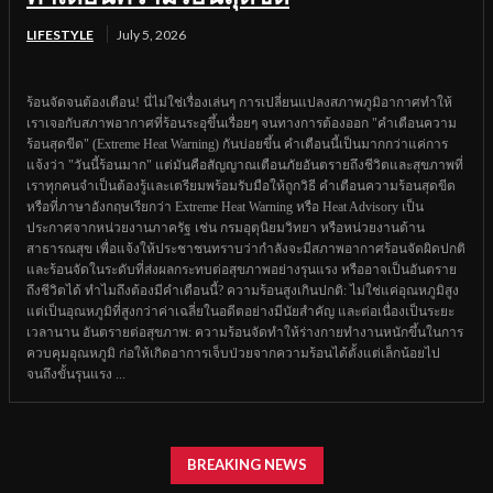
LIFESTYLE
July 5, 2026
ร้อนจัดจนต้องเตือน! นี่ไม่ใช่เรื่องเล่นๆ การเปลี่ยนแปลงสภาพภูมิอากาศทำให้
เราเจอกับสภาพอากาศที่ร้อนระอุขึ้นเรื่อยๆ จนทางการต้องออก "คำเตือนความ
ร้อนสุดขีด" (Extreme Heat Warning) กันบ่อยขึ้น คำเตือนนี้เป็นมากกว่าแค่การ
แจ้งว่า "วันนี้ร้อนมาก" แต่มันคือสัญญาณเตือนภัยอันตรายถึงชีวิตและสุขภาพที่
เราทุกคนจำเป็นต้องรู้และเตรียมพร้อมรับมือให้ถูกวิธี คำเตือนความร้อนสุดขีด
หรือที่ภาษาอังกฤษเรียกว่า Extreme Heat Warning หรือ Heat Advisory เป็น
ประกาศจากหน่วยงานภาครัฐ เช่น กรมอุตุนิยมวิทยา หรือหน่วยงานด้าน
สาธารณสุข เพื่อแจ้งให้ประชาชนทราบว่ากำลังจะมีสภาพอากาศร้อนจัดผิดปกติ
และร้อนจัดในระดับที่ส่งผลกระทบต่อสุขภาพอย่างรุนแรง หรืออาจเป็นอันตราย
ถึงชีวิตได้ ทำไมถึงต้องมีคำเตือนนี้? ความร้อนสูงเกินปกติ: ไม่ใช่แค่อุณหภูมิสูง
แต่เป็นอุณหภูมิที่สูงกว่าค่าเฉลี่ยในอดีตอย่างมีนัยสำคัญ และต่อเนื่องเป็นระยะ
เวลานาน อันตรายต่อสุขภาพ: ความร้อนจัดทำให้ร่างกายทำงานหนักขึ้นในการ
ควบคุมอุณหภูมิ ก่อให้เกิดอาการเจ็บป่วยจากความร้อนได้ตั้งแต่เล็กน้อยไป
จนถึงขั้นรุนแรง ...
BREAKING NEWS