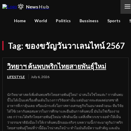
News
Hub
Home
World
Politics
Bussiness
Sports
Tag:
ของขวัญวันวาเลนไทน์ 2567
วิทยาฯ ค้นพบพริกไทยสายพันธุ์ใหม่
LIFESTYLE
July 6, 2026
นักวิทยาศาสตร์เพิ่งค้นพบพริกไทยสายพันธุ์ใหม่! น่าสนใจใช่ไหมล่ะ? การค้นพบ
นี้ไม่ได้เป็นแค่เรื่องตื่นเต้นในวงการวิจัยเท่านั้น แต่มันอาจจะส่งผลต่อรสชาติ
อาหารที่เราคุ้นเคย หรือแม้กระทั่งโอกาสทางเศรษฐกิจในอนาคตด้วยนะ ทีมวิจัย
ได้ใช้เวลากันพอสมควรในการศึกษาและยืนยันการค้นพบนี้ มันไม่ใช่เรื่องง่าย
เลย กว่าจะได้พริกไทยสายพันธุ์ใหม่มาสักต้นเนี่ย แต่สิ่งที่พวกเขาเจอทำให้เห็น
ว่าธรรมชาติยังมีอะไรให้เราค้นพบอีกเยอะจริงๆ บทความนี้เราจะมาดูกันว่าพริก
ไทยสายพันธุ์ใหม่ที่ว่านี้มีอะไรน่าสนใจบ้าง ทำไมมันถึงมีความสำคัญ และมัน