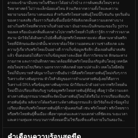
อาจจะเข้ามามีบทบาทในชีวิตเราได้อย่างไรบ้าง การค้นพบสิ่งใหม่ๆ ทาง
วิทยาศาสตร์ ไม่ว่าจะเล็กน้อยแค่ไหน ล้วนเกิดจากความตั้งใจและความ
พยายามของใครบางคนเสมอ สำหรับพริกไทยสายพันธุ์ใหม่นี้ก็เช่นกัน จุดเริ่มต้น
ของความสงสัย เรื่องราวเริ่มต้นขึ้นเมื่อนักวิจัยสังเกตเห็นความแตกต่างบาง
อย่างในพริกไทยที่พวกเขาเก็บตัวอย่างมา มันอาจจะเป็นลักษณะของใบ รูปร่าง
ของผล หรือแม้แต่กลิ่นที่แตกต่างไปจากพริกไทยทั่วไปที่เรารู้จัก การสำรวจภาค
สนาม นักวิจัยได้เดินทางไปยังพื้นที่ปลูกพริกไทยหลายแห่ง เพื่อตามหาต้นพริก
ไทยที่มีลักษณะผิดปกตินั้น พวกเขาต้องใช้ความอดทน ความช่างสังเกต และ
ความรู้เกี่ยวกับพริกไทยเป็นอย่างดี การเก็บข้อมูลเชิงลึก เมื่อเจอต้นที่น่าสงสัย
แล้ว ขั้นตอนต่อไปคือการเก็บข้อมูลอย่างละเอียด ทั้งการวัดขนาด ลักษณะทาง
กายภาพ และการบันทึกสภาพแวดล้อมที่ต้นพริกไทยนั้นเจริญเติบโตอยู่ เทคนิค
สมัยใหม่ช่วยไขปริศนา นอกจากการสังเกตด้วยตาเปล่าแล้ว เทคโนโลยีสมัย
ใหม่ก็มีบทบาทสำคัญมากในการยืนยันว่านี่คือพริกไทยสายพันธุ์ใหม่จริงๆ การ
วิเคราะห์ทางพันธุกรรม หัวใจสำคัญของการจำแนกสายพันธุ์เลยก็คือการ
วิเคราะห์ DNA หรือข้อมูลทางพันธุกรรม นักวิจัยจะนำตัวอย่างจากพริกไทยต้น
ใหม่นี้ไปเปรียบเทียบกับฐานข้อมูลพริกไทยสายพันธุ์ที่มีอยู่ เพื่อดูว่ามีความแตก
ต่างทางพันธุกรรมมากพอที่จะจัดเป็นสายพันธุ์ใหม่ได้หรือไม่ การเปรียบเทียบกับ
สายพันธุ์เดิม หลังจากได้ผลวิเคราะห์ทางพันธุกรรมแล้ว นักวิจัยก็จะนำข้อมูลไป
เปรียบเทียบกับพริกไทยสายพันธุ์ที่เราคุ้นเคยกันดี เช่น พริกไทยดำ พริกไทยขาว
หรือพริกไทยพันธุ์พื้นเมือง เพื่อหาจุดเด่นและความแตกต่างที่ชัดเจน ระยะเวลา
และความทุ่มเท กระบวนการทั้งหมดนี้ไม่ใช่เรื่องที่จะเสร็จภายในวันสองวัน...
คำเตือนความร้อนสุดขีด