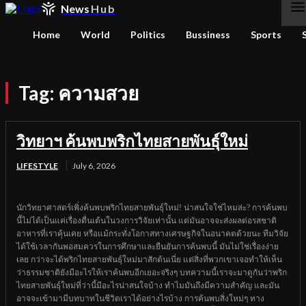
News
Hub
Home
World
Politics
Bussiness
Sports
Tag:
ความสวย
วิทยาฯ ค้นพบพริกไทยสายพันธุ์ใหม่
LIFESTYLE
July 6, 2026
นักวิทยาศาสตร์เพิ่งค้นพบพริกไทยสายพันธุ์ใหม่! น่าสนใจใช่ไหมล่ะ? การค้นพบ
นี้ไม่ได้เป็นแค่เรื่องตื่นเต้นในวงการวิจัยเท่านั้น แต่มันอาจจะส่งผลต่อรสชาติ
อาหารที่เราคุ้นเคย หรือแม้กระทั่งโอกาสทางเศรษฐกิจในอนาคตด้วยนะ ทีมวิจัย
ได้ใช้เวลากันพอสมควรในการศึกษาและยืนยันการค้นพบนี้ มันไม่ใช่เรื่องง่าย
เลย กว่าจะได้พริกไทยสายพันธุ์ใหม่มาสักต้นเนี่ย แต่สิ่งที่พวกเขาเจอทำให้เห็น
ว่าธรรมชาติยังมีอะไรให้เราค้นพบอีกเยอะจริงๆ บทความนี้เราจะมาดูกันว่าพริก
ไทยสายพันธุ์ใหม่ที่ว่านี้มีอะไรน่าสนใจบ้าง ทำไมมันถึงมีความสำคัญ และมัน
อาจจะเข้ามามีบทบาทในชีวิตเราได้อย่างไรบ้าง การค้นพบสิ่งใหม่ๆ ทาง