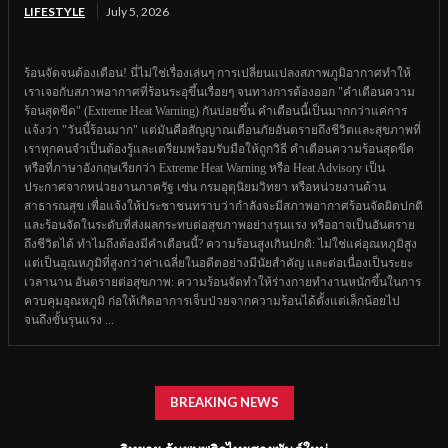
LIFESTYLE
July 5, 2026
ร้อนจัดจนต้องเตือน! นี่ไม่ใช่เรื่องเล่นๆ การเปลี่ยนแปลงสภาพภูมิอากาศทำให้
เราเจอกับสภาพอากาศที่ร้อนระอุขึ้นเรื่อยๆ จนทางการต้องออก "คำเตือนความ
ร้อนสุดขีด" (Extreme Heat Warning) กันบ่อยขึ้น คำเตือนนี้เป็นมากกว่าแค่การ
แจ้งว่า "วันนี้ร้อนมาก" แต่มันคือสัญญาณเตือนภัยอันตรายถึงชีวิตและสุขภาพที่
เราทุกคนจำเป็นต้องรู้และเตรียมพร้อมรับมือให้ถูกวิธี คำเตือนความร้อนสุดขีด
หรือที่ภาษาอังกฤษเรียกว่า Extreme Heat Warning หรือ Heat Advisory เป็น
ประกาศจากหน่วยงานภาครัฐ เช่น กรมอุตุนิยมวิทยา หรือหน่วยงานด้าน
สาธารณสุข เพื่อแจ้งให้ประชาชนทราบว่ากำลังจะมีสภาพอากาศร้อนจัดผิดปกติ
และร้อนจัดในระดับที่ส่งผลกระทบต่อสุขภาพอย่างรุนแรง หรืออาจเป็นอันตราย
ถึงชีวิตได้ ทำไมถึงต้องมีคำเตือนนี้? ความร้อนสูงเกินปกติ: ไม่ใช่แค่อุณหภูมิสูง
แต่เป็นอุณหภูมิที่สูงกว่าค่าเฉลี่ยในอดีตอย่างมีนัยสำคัญ และต่อเนื่องเป็นระยะ
เวลานาน อันตรายต่อสุขภาพ: ความร้อนจัดทำให้ร่างกายทำงานหนักขึ้นในการ
ควบคุมอุณหภูมิ ก่อให้เกิดอาการเจ็บป่วยจากความร้อนได้ตั้งแต่เล็กน้อยไป
จนถึงขั้นรุนแรง ...
BREAKING NEWS