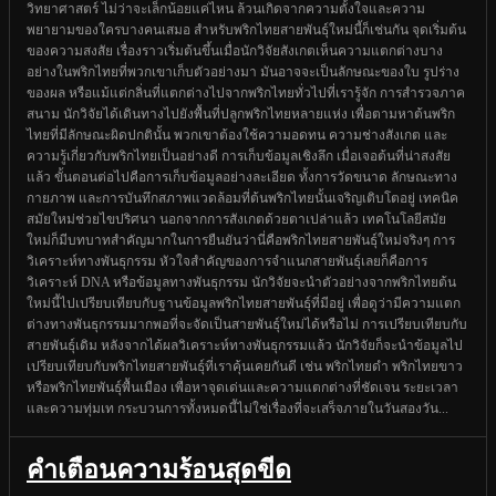
วิทยาศาสตร์ ไม่ว่าจะเล็กน้อยแค่ไหน ล้วนเกิดจากความตั้งใจและความ
พยายามของใครบางคนเสมอ สำหรับพริกไทยสายพันธุ์ใหม่นี้ก็เช่นกัน จุดเริ่มต้น
ของความสงสัย เรื่องราวเริ่มต้นขึ้นเมื่อนักวิจัยสังเกตเห็นความแตกต่างบาง
อย่างในพริกไทยที่พวกเขาเก็บตัวอย่างมา มันอาจจะเป็นลักษณะของใบ รูปร่าง
ของผล หรือแม้แต่กลิ่นที่แตกต่างไปจากพริกไทยทั่วไปที่เรารู้จัก การสำรวจภาค
สนาม นักวิจัยได้เดินทางไปยังพื้นที่ปลูกพริกไทยหลายแห่ง เพื่อตามหาต้นพริก
ไทยที่มีลักษณะผิดปกตินั้น พวกเขาต้องใช้ความอดทน ความช่างสังเกต และ
ความรู้เกี่ยวกับพริกไทยเป็นอย่างดี การเก็บข้อมูลเชิงลึก เมื่อเจอต้นที่น่าสงสัย
แล้ว ขั้นตอนต่อไปคือการเก็บข้อมูลอย่างละเอียด ทั้งการวัดขนาด ลักษณะทาง
กายภาพ และการบันทึกสภาพแวดล้อมที่ต้นพริกไทยนั้นเจริญเติบโตอยู่ เทคนิค
สมัยใหม่ช่วยไขปริศนา นอกจากการสังเกตด้วยตาเปล่าแล้ว เทคโนโลยีสมัย
ใหม่ก็มีบทบาทสำคัญมากในการยืนยันว่านี่คือพริกไทยสายพันธุ์ใหม่จริงๆ การ
วิเคราะห์ทางพันธุกรรม หัวใจสำคัญของการจำแนกสายพันธุ์เลยก็คือการ
วิเคราะห์ DNA หรือข้อมูลทางพันธุกรรม นักวิจัยจะนำตัวอย่างจากพริกไทยต้น
ใหม่นี้ไปเปรียบเทียบกับฐานข้อมูลพริกไทยสายพันธุ์ที่มีอยู่ เพื่อดูว่ามีความแตก
ต่างทางพันธุกรรมมากพอที่จะจัดเป็นสายพันธุ์ใหม่ได้หรือไม่ การเปรียบเทียบกับ
สายพันธุ์เดิม หลังจากได้ผลวิเคราะห์ทางพันธุกรรมแล้ว นักวิจัยก็จะนำข้อมูลไป
เปรียบเทียบกับพริกไทยสายพันธุ์ที่เราคุ้นเคยกันดี เช่น พริกไทยดำ พริกไทยขาว
หรือพริกไทยพันธุ์พื้นเมือง เพื่อหาจุดเด่นและความแตกต่างที่ชัดเจน ระยะเวลา
และความทุ่มเท กระบวนการทั้งหมดนี้ไม่ใช่เรื่องที่จะเสร็จภายในวันสองวัน...
คำเตือนความร้อนสุดขีด