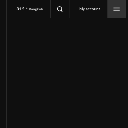
31.5
C
My account
Bangkok