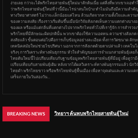
ง่ายเลย กว่าจะได้พริกไทยสายพันธุ์ใหม่มาสักต้นเนี่ย แต่สิ่งที่พวกเขาเจอ
ว่าพริกไทยสายพันธุ์ใหม่ที่ว่านี้มีอะไรน่าสนใจบ้าง ทำไมมันถึงมีความสำค
ทางวิทยาศาสตร์ ไม่ว่าจะเล็กน้อยแค่ไหน ล้วนเกิดจากความตั้งใจและความพ
ของความสงสัย เรื่องราวเริ่มต้นขึ้นเมื่อนักวิจัยสังเกตเห็นความแตกต่างบา
ของผล หรือแม้แต่กลิ่นที่แตกต่างไปจากพริกไทยทั่วไปที่เรารู้จัก การสำรวจ
พริกไทยที่มีลักษณะผิดปกตินั้น พวกเขาต้องใช้ความอดทน ความช่างสังเกต และค
สงสัยแล้ว ขั้นตอนต่อไปคือการเก็บข้อมูลอย่างละเอียด ทั้งการวัดขนาด ล
เทคนิคสมัยใหม่ช่วยไขปริศนา นอกจากการสังเกตด้วยตาเปล่าแล้ว เทคโนโลย
จริงๆ การวิเคราะห์ทางพันธุกรรม หัวใจสำคัญของการจำแนกสายพันธุ์เลยก็ค
ไทยต้นใหม่นี้ไปเปรียบเทียบกับฐานข้อมูลพริกไทยสายพันธุ์ที่มีอยู่ เพื่อดู
เปรียบเทียบกับสายพันธุ์เดิม หลังจากได้ผลวิเคราะห์ทางพันธุกรรมแล้ว นักวิจ
ไทยดำ พริกไทยขาว หรือพริกไทยพันธุ์พื้นเมือง เพื่อหาจุดเด่นและความแตกต่
เสร็จภายในวันสองวัน...
วิทยาฯ ค้นพบพริกไทยสายพันธุ์ใหม่
BREAKING NEWS