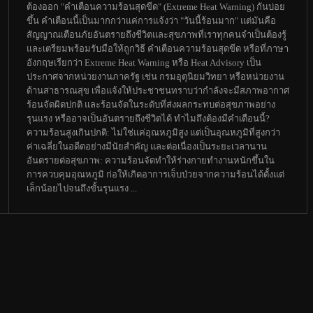
ต้องออก "คำเตือนความร้อนสุดขีด" (Extreme Heat Warning) กันบ่อย
ขึ้น คำเตือนนี้เป็นมากกว่าแค่การแจ้งว่า "วันนี้ร้อนมาก" แต่มันคือ
สัญญาณเตือนภัยอันตรายถึงชีวิตและสุขภาพที่เราทุกคนจำเป็นต้องรู้
และเตรียมพร้อมรับมือให้ถูกวิธี คำเตือนความร้อนสุดขีด หรือที่ภาษา
อังกฤษเรียกว่า Extreme Heat Warning หรือ Heat Advisory เป็น
ประกาศจากหน่วยงานภาครัฐ เช่น กรมอุตุนิยมวิทยา หรือหน่วยงาน
ด้านสาธารณสุข เพื่อแจ้งให้ประชาชนทราบว่ากำลังจะมีสภาพอากาศ
ร้อนจัดผิดปกติ และร้อนจัดในระดับที่ส่งผลกระทบต่อสุขภาพอย่าง
รุนแรง หรืออาจเป็นอันตรายถึงชีวิตได้ ทำไมถึงต้องมีคำเตือนนี้?
ความร้อนสูงเกินปกติ: ไม่ใช่แค่อุณหภูมิสูง แต่เป็นอุณหภูมิที่สูงกว่า
ค่าเฉลี่ยในอดีตอย่างมีนัยสำคัญ และต่อเนื่องเป็นระยะเวลานาน
อันตรายต่อสุขภาพ: ความร้อนจัดทำให้ร่างกายทำงานหนักขึ้นใน
การควบคุมอุณหภูมิ ก่อให้เกิดอาการเจ็บป่วยจากความร้อนได้ตั้งแต่
เล็กน้อยไปจนถึงขั้นรุนแรง ...