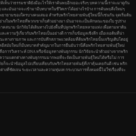
ทำให้เห็นว่าธรรมชาติยังมีอะไรให้เราค้นพบอีกเยอะจริงๆ บทความนี้เราจะมาดูกัน
ัญ และมันอาจจะเข้ามามีบทบาทในชีวิตเราได้อย่างไรบ้าง การค้นพบสิ่งใหม่ๆ
ยายามของใครบางคนเสมอ สำหรับพริกไทยสายพันธุ์ใหม่นี้ก็เช่นกัน จุดเริ่มต้น
งอย่างในพริกไทยที่พวกเขาเก็บตัวอย่างมา มันอาจจะเป็นลักษณะของใบ รูปร่าง
ภาคสนาม นักวิจัยได้เดินทางไปยังพื้นที่ปลูกพริกไทยหลายแห่ง เพื่อตามหาต้น
วามรู้เกี่ยวกับพริกไทยเป็นอย่างดี การเก็บข้อมูลเชิงลึก เมื่อเจอต้นที่น่า
ักษณะทางกายภาพ และการบันทึกสภาพแวดล้อมที่ต้นพริกไทยนั้นเจริญเติบโตอยู่
ีสมัยใหม่ก็มีบทบาทสำคัญมากในการยืนยันว่านี่คือพริกไทยสายพันธุ์ใหม่
ือการวิเคราะห์ DNA หรือข้อมูลทางพันธุกรรม นักวิจัยจะนำตัวอย่างจากพริก
ว่ามีความแตกต่างทางพันธุกรรมมากพอที่จะจัดเป็นสายพันธุ์ใหม่ได้หรือไม่ การ
ัยก็จะนำข้อมูลไปเปรียบเทียบกับพริกไทยสายพันธุ์ที่เราคุ้นเคยกันดี เช่น พริก
างที่ชัดเจน ระยะเวลาและความทุ่มเท กระบวนการทั้งหมดนี้ไม่ใช่เรื่องที่จะ