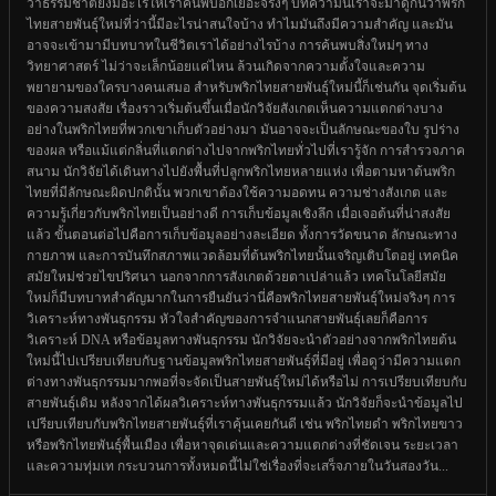
ว่าธรรมชาติยังมีอะไรให้เราค้นพบอีกเยอะจริงๆ บทความนี้เราจะมาดูกันว่าพริก
ไทยสายพันธุ์ใหม่ที่ว่านี้มีอะไรน่าสนใจบ้าง ทำไมมันถึงมีความสำคัญ และมัน
อาจจะเข้ามามีบทบาทในชีวิตเราได้อย่างไรบ้าง การค้นพบสิ่งใหม่ๆ ทาง
วิทยาศาสตร์ ไม่ว่าจะเล็กน้อยแค่ไหน ล้วนเกิดจากความตั้งใจและความ
พยายามของใครบางคนเสมอ สำหรับพริกไทยสายพันธุ์ใหม่นี้ก็เช่นกัน จุดเริ่มต้น
ของความสงสัย เรื่องราวเริ่มต้นขึ้นเมื่อนักวิจัยสังเกตเห็นความแตกต่างบาง
อย่างในพริกไทยที่พวกเขาเก็บตัวอย่างมา มันอาจจะเป็นลักษณะของใบ รูปร่าง
ของผล หรือแม้แต่กลิ่นที่แตกต่างไปจากพริกไทยทั่วไปที่เรารู้จัก การสำรวจภาค
สนาม นักวิจัยได้เดินทางไปยังพื้นที่ปลูกพริกไทยหลายแห่ง เพื่อตามหาต้นพริก
ไทยที่มีลักษณะผิดปกตินั้น พวกเขาต้องใช้ความอดทน ความช่างสังเกต และ
ความรู้เกี่ยวกับพริกไทยเป็นอย่างดี การเก็บข้อมูลเชิงลึก เมื่อเจอต้นที่น่าสงสัย
แล้ว ขั้นตอนต่อไปคือการเก็บข้อมูลอย่างละเอียด ทั้งการวัดขนาด ลักษณะทาง
กายภาพ และการบันทึกสภาพแวดล้อมที่ต้นพริกไทยนั้นเจริญเติบโตอยู่ เทคนิค
สมัยใหม่ช่วยไขปริศนา นอกจากการสังเกตด้วยตาเปล่าแล้ว เทคโนโลยีสมัย
ใหม่ก็มีบทบาทสำคัญมากในการยืนยันว่านี่คือพริกไทยสายพันธุ์ใหม่จริงๆ การ
วิเคราะห์ทางพันธุกรรม หัวใจสำคัญของการจำแนกสายพันธุ์เลยก็คือการ
วิเคราะห์ DNA หรือข้อมูลทางพันธุกรรม นักวิจัยจะนำตัวอย่างจากพริกไทยต้น
ใหม่นี้ไปเปรียบเทียบกับฐานข้อมูลพริกไทยสายพันธุ์ที่มีอยู่ เพื่อดูว่ามีความแตก
ต่างทางพันธุกรรมมากพอที่จะจัดเป็นสายพันธุ์ใหม่ได้หรือไม่ การเปรียบเทียบกับ
สายพันธุ์เดิม หลังจากได้ผลวิเคราะห์ทางพันธุกรรมแล้ว นักวิจัยก็จะนำข้อมูลไป
เปรียบเทียบกับพริกไทยสายพันธุ์ที่เราคุ้นเคยกันดี เช่น พริกไทยดำ พริกไทยขาว
หรือพริกไทยพันธุ์พื้นเมือง เพื่อหาจุดเด่นและความแตกต่างที่ชัดเจน ระยะเวลา
และความทุ่มเท กระบวนการทั้งหมดนี้ไม่ใช่เรื่องที่จะเสร็จภายในวันสองวัน...