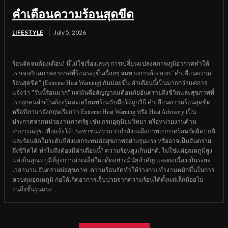
คำเตือนความร้อนสุดขีด
LIFESTYLE
July 5, 2026
ร้อนจัดจนต้องเตือน! นี่ไม่ใช่เรื่องเล่นๆ การเปลี่ยนแปลงสภาพภูมิอากาศทำให้
เราเจอกับสภาพอากาศที่ร้อนระอุขึ้นเรื่อยๆ จนทางการต้องออก "คำเตือนความ
ร้อนสุดขีด" (Extreme Heat Warning) กันบ่อยขึ้น คำเตือนนี้เป็นมากกว่าแค่การ
แจ้งว่า "วันนี้ร้อนมาก" แต่มันคือสัญญาณเตือนภัยอันตรายถึงชีวิตและสุขภาพที่
เราทุกคนจำเป็นต้องรู้และเตรียมพร้อมรับมือให้ถูกวิธี คำเตือนความร้อนสุดขีด
หรือที่ภาษาอังกฤษเรียกว่า Extreme Heat Warning หรือ Heat Advisory เป็น
ประกาศจากหน่วยงานภาครัฐ เช่น กรมอุตุนิยมวิทยา หรือหน่วยงานด้าน
สาธารณสุข เพื่อแจ้งให้ประชาชนทราบว่ากำลังจะมีสภาพอากาศร้อนจัดผิดปกติ
และร้อนจัดในระดับที่ส่งผลกระทบต่อสุขภาพอย่างรุนแรง หรืออาจเป็นอันตราย
ถึงชีวิตได้ ทำไมถึงต้องมีคำเตือนนี้? ความร้อนสูงเกินปกติ: ไม่ใช่แค่อุณหภูมิสูง
แต่เป็นอุณหภูมิที่สูงกว่าค่าเฉลี่ยในอดีตอย่างมีนัยสำคัญ และต่อเนื่องเป็นระยะ
เวลานาน อันตรายต่อสุขภาพ: ความร้อนจัดทำให้ร่างกายทำงานหนักขึ้นในการ
ควบคุมอุณหภูมิ ก่อให้เกิดอาการเจ็บป่วยจากความร้อนได้ตั้งแต่เล็กน้อยไป
จนถึงขั้นรุนแรง ...