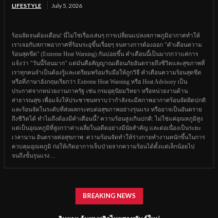
LIFESTYLE
July 5, 2026
ร้อนจัดจนต้องเตือน! นี่ไม่ใช่เรื่องเล่นๆ การเปลี่ยนแปลงสภาพภูมิอากาศทำให้
เราเจอกับสภาพอากาศที่ร้อนระอุขึ้นเรื่อยๆ จนทางการต้องออก "คำเตือนความ
ร้อนสุดขีด" (Extreme Heat Warning) กันบ่อยขึ้น คำเตือนนี้เป็นมากกว่าแค่การ
แจ้งว่า "วันนี้ร้อนมาก" แต่มันคือสัญญาณเตือนภัยอันตรายถึงชีวิตและสุขภาพที่
เราทุกคนจำเป็นต้องรู้และเตรียมพร้อมรับมือให้ถูกวิธี คำเตือนความร้อนสุดขีด
หรือที่ภาษาอังกฤษเรียกว่า Extreme Heat Warning หรือ Heat Advisory เป็น
ประกาศจากหน่วยงานภาครัฐ เช่น กรมอุตุนิยมวิทยา หรือหน่วยงานด้าน
สาธารณสุข เพื่อแจ้งให้ประชาชนทราบว่ากำลังจะมีสภาพอากาศร้อนจัดผิดปกติ
และร้อนจัดในระดับที่ส่งผลกระทบต่อสุขภาพอย่างรุนแรง หรืออาจเป็นอันตราย
ถึงชีวิตได้ ทำไมถึงต้องมีคำเตือนนี้? ความร้อนสูงเกินปกติ: ไม่ใช่แค่อุณหภูมิสูง
แต่เป็นอุณหภูมิที่สูงกว่าค่าเฉลี่ยในอดีตอย่างมีนัยสำคัญ และต่อเนื่องเป็นระยะ
เวลานาน อันตรายต่อสุขภาพ: ความร้อนจัดทำให้ร่างกายทำงานหนักขึ้นในการ
ควบคุมอุณหภูมิ ก่อให้เกิดอาการเจ็บป่วยจากความร้อนได้ตั้งแต่เล็กน้อยไป
จนถึงขั้นรุนแรง ...
BREAKING NEWS