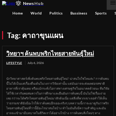
News
Hub
Home
World
Politics
Bussiness
Sports
Tag:
คาถาขุนแผน
วิทยาฯ ค้นพบพริกไทยสายพันธุ์ใหม่
LIFESTYLE
July 6, 2026
นักวิทยาศาสตร์เพิ่งค้นพบพริกไทยสายพันธุ์ใหม่! น่าสนใจใช่ไหมล่ะ? การค้นพบ
นี้ไม่ได้เป็นแค่เรื่องตื่นเต้นในวงการวิจัยเท่านั้น แต่มันอาจจะส่งผลต่อรสชาติ
อาหารที่เราคุ้นเคย หรือแม้กระทั่งโอกาสทางเศรษฐกิจในอนาคตด้วยนะ ทีมวิจัย
ได้ใช้เวลากันพอสมควรในการศึกษาและยืนยันการค้นพบนี้ มันไม่ใช่เรื่องง่าย
เลย กว่าจะได้พริกไทยสายพันธุ์ใหม่มาสักต้นเนี่ย แต่สิ่งที่พวกเขาเจอทำให้เห็น
ว่าธรรมชาติยังมีอะไรให้เราค้นพบอีกเยอะจริงๆ บทความนี้เราจะมาดูกันว่าพริก
ไทยสายพันธุ์ใหม่ที่ว่านี้มีอะไรน่าสนใจบ้าง ทำไมมันถึงมีความสำคัญ และมัน
อาจจะเข้ามามีบทบาทในชีวิตเราได้อย่างไรบ้าง การค้นพบสิ่งใหม่ๆ ทาง