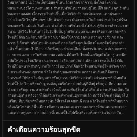
วิทยาศาสตร์ ไม่ว่าจะเล็กน้อยแค่ไหน ล้วนเกิดจากความตั้งใจและความ
พยายามของใครบางคนเสมอ สำหรับพริกไทยสายพันธุ์ใหม่นี้ก็เช่นกัน จุดเริ่มต้น
ของความสงสัย เรื่องราวเริ่มต้นขึ้นเมื่อนักวิจัยสังเกตเห็นความแตกต่างบาง
อย่างในพริกไทยที่พวกเขาเก็บตัวอย่างมา มันอาจจะเป็นลักษณะของใบ รูปร่าง
ของผล หรือแม้แต่กลิ่นที่แตกต่างไปจากพริกไทยทั่วไปที่เรารู้จัก การสำรวจภาค
สนาม นักวิจัยได้เดินทางไปยังพื้นที่ปลูกพริกไทยหลายแห่ง เพื่อตามหาต้นพริก
ไทยที่มีลักษณะผิดปกตินั้น พวกเขาต้องใช้ความอดทน ความช่างสังเกต และ
ความรู้เกี่ยวกับพริกไทยเป็นอย่างดี การเก็บข้อมูลเชิงลึก เมื่อเจอต้นที่น่าสงสัย
แล้ว ขั้นตอนต่อไปคือการเก็บข้อมูลอย่างละเอียด ทั้งการวัดขนาด ลักษณะทาง
กายภาพ และการบันทึกสภาพแวดล้อมที่ต้นพริกไทยนั้นเจริญเติบโตอยู่ เทคนิค
สมัยใหม่ช่วยไขปริศนา นอกจากการสังเกตด้วยตาเปล่าแล้ว เทคโนโลยีสมัย
ใหม่ก็มีบทบาทสำคัญมากในการยืนยันว่านี่คือพริกไทยสายพันธุ์ใหม่จริงๆ การ
วิเคราะห์ทางพันธุกรรม หัวใจสำคัญของการจำแนกสายพันธุ์เลยก็คือการ
วิเคราะห์ DNA หรือข้อมูลทางพันธุกรรม นักวิจัยจะนำตัวอย่างจากพริกไทยต้น
ใหม่นี้ไปเปรียบเทียบกับฐานข้อมูลพริกไทยสายพันธุ์ที่มีอยู่ เพื่อดูว่ามีความแตก
ต่างทางพันธุกรรมมากพอที่จะจัดเป็นสายพันธุ์ใหม่ได้หรือไม่ การเปรียบเทียบกับ
สายพันธุ์เดิม หลังจากได้ผลวิเคราะห์ทางพันธุกรรมแล้ว นักวิจัยก็จะนำข้อมูลไป
เปรียบเทียบกับพริกไทยสายพันธุ์ที่เราคุ้นเคยกันดี เช่น พริกไทยดำ พริกไทยขาว
หรือพริกไทยพันธุ์พื้นเมือง เพื่อหาจุดเด่นและความแตกต่างที่ชัดเจน ระยะเวลา
และความทุ่มเท กระบวนการทั้งหมดนี้ไม่ใช่เรื่องที่จะเสร็จภายในวันสองวัน...
คำเตือนความร้อนสุดขีด