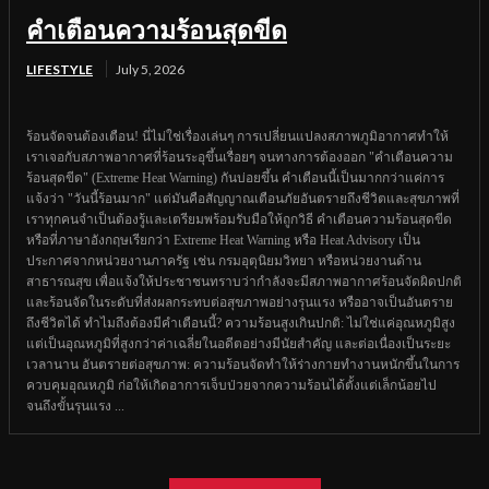
คำเตือนความร้อนสุดขีด
LIFESTYLE
July 5, 2026
ร้อนจัดจนต้องเตือน! นี่ไม่ใช่เรื่องเล่นๆ การเปลี่ยนแปลงสภาพภูมิอากาศทำให้
เราเจอกับสภาพอากาศที่ร้อนระอุขึ้นเรื่อยๆ จนทางการต้องออก "คำเตือนความ
ร้อนสุดขีด" (Extreme Heat Warning) กันบ่อยขึ้น คำเตือนนี้เป็นมากกว่าแค่การ
แจ้งว่า "วันนี้ร้อนมาก" แต่มันคือสัญญาณเตือนภัยอันตรายถึงชีวิตและสุขภาพที่
เราทุกคนจำเป็นต้องรู้และเตรียมพร้อมรับมือให้ถูกวิธี คำเตือนความร้อนสุดขีด
หรือที่ภาษาอังกฤษเรียกว่า Extreme Heat Warning หรือ Heat Advisory เป็น
ประกาศจากหน่วยงานภาครัฐ เช่น กรมอุตุนิยมวิทยา หรือหน่วยงานด้าน
สาธารณสุข เพื่อแจ้งให้ประชาชนทราบว่ากำลังจะมีสภาพอากาศร้อนจัดผิดปกติ
และร้อนจัดในระดับที่ส่งผลกระทบต่อสุขภาพอย่างรุนแรง หรืออาจเป็นอันตราย
ถึงชีวิตได้ ทำไมถึงต้องมีคำเตือนนี้? ความร้อนสูงเกินปกติ: ไม่ใช่แค่อุณหภูมิสูง
แต่เป็นอุณหภูมิที่สูงกว่าค่าเฉลี่ยในอดีตอย่างมีนัยสำคัญ และต่อเนื่องเป็นระยะ
เวลานาน อันตรายต่อสุขภาพ: ความร้อนจัดทำให้ร่างกายทำงานหนักขึ้นในการ
ควบคุมอุณหภูมิ ก่อให้เกิดอาการเจ็บป่วยจากความร้อนได้ตั้งแต่เล็กน้อยไป
จนถึงขั้นรุนแรง ...