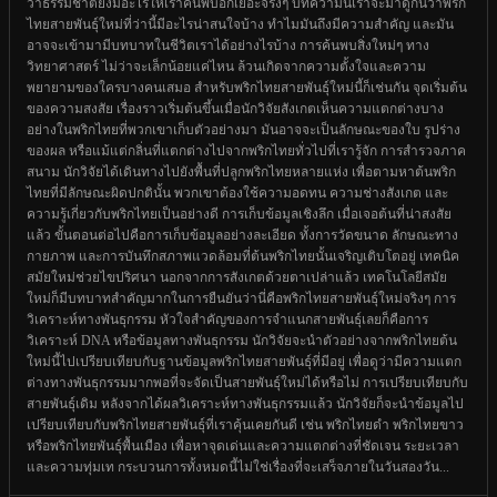
ว่าธรรมชาติยังมีอะไรให้เราค้นพบอีกเยอะจริงๆ บทความนี้เราจะมาดูกันว่าพริก
ไทยสายพันธุ์ใหม่ที่ว่านี้มีอะไรน่าสนใจบ้าง ทำไมมันถึงมีความสำคัญ และมัน
อาจจะเข้ามามีบทบาทในชีวิตเราได้อย่างไรบ้าง การค้นพบสิ่งใหม่ๆ ทาง
วิทยาศาสตร์ ไม่ว่าจะเล็กน้อยแค่ไหน ล้วนเกิดจากความตั้งใจและความ
พยายามของใครบางคนเสมอ สำหรับพริกไทยสายพันธุ์ใหม่นี้ก็เช่นกัน จุดเริ่มต้น
ของความสงสัย เรื่องราวเริ่มต้นขึ้นเมื่อนักวิจัยสังเกตเห็นความแตกต่างบาง
อย่างในพริกไทยที่พวกเขาเก็บตัวอย่างมา มันอาจจะเป็นลักษณะของใบ รูปร่าง
ของผล หรือแม้แต่กลิ่นที่แตกต่างไปจากพริกไทยทั่วไปที่เรารู้จัก การสำรวจภาค
สนาม นักวิจัยได้เดินทางไปยังพื้นที่ปลูกพริกไทยหลายแห่ง เพื่อตามหาต้นพริก
ไทยที่มีลักษณะผิดปกตินั้น พวกเขาต้องใช้ความอดทน ความช่างสังเกต และ
ความรู้เกี่ยวกับพริกไทยเป็นอย่างดี การเก็บข้อมูลเชิงลึก เมื่อเจอต้นที่น่าสงสัย
แล้ว ขั้นตอนต่อไปคือการเก็บข้อมูลอย่างละเอียด ทั้งการวัดขนาด ลักษณะทาง
กายภาพ และการบันทึกสภาพแวดล้อมที่ต้นพริกไทยนั้นเจริญเติบโตอยู่ เทคนิค
สมัยใหม่ช่วยไขปริศนา นอกจากการสังเกตด้วยตาเปล่าแล้ว เทคโนโลยีสมัย
ใหม่ก็มีบทบาทสำคัญมากในการยืนยันว่านี่คือพริกไทยสายพันธุ์ใหม่จริงๆ การ
วิเคราะห์ทางพันธุกรรม หัวใจสำคัญของการจำแนกสายพันธุ์เลยก็คือการ
วิเคราะห์ DNA หรือข้อมูลทางพันธุกรรม นักวิจัยจะนำตัวอย่างจากพริกไทยต้น
ใหม่นี้ไปเปรียบเทียบกับฐานข้อมูลพริกไทยสายพันธุ์ที่มีอยู่ เพื่อดูว่ามีความแตก
ต่างทางพันธุกรรมมากพอที่จะจัดเป็นสายพันธุ์ใหม่ได้หรือไม่ การเปรียบเทียบกับ
สายพันธุ์เดิม หลังจากได้ผลวิเคราะห์ทางพันธุกรรมแล้ว นักวิจัยก็จะนำข้อมูลไป
เปรียบเทียบกับพริกไทยสายพันธุ์ที่เราคุ้นเคยกันดี เช่น พริกไทยดำ พริกไทยขาว
หรือพริกไทยพันธุ์พื้นเมือง เพื่อหาจุดเด่นและความแตกต่างที่ชัดเจน ระยะเวลา
และความทุ่มเท กระบวนการทั้งหมดนี้ไม่ใช่เรื่องที่จะเสร็จภายในวันสองวัน...