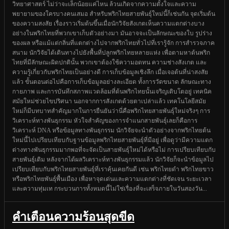
วิทยาศาสตร์ ไม่ว่าจะเล็กน้อยแค่ไหน ล้วนเกิดจากความตั้งใจและความ
พยายามของใครบางคนเสมอ สำหรับพริกไทยสายพันธุ์ใหม่นี้ก็เช่นกัน จุดเริ่มต้น
ของความสงสัย เรื่องราวเริ่มต้นขึ้นเมื่อนักวิจัยสังเกตเห็นความแตกต่างบาง
อย่างในพริกไทยที่พวกเขาเก็บตัวอย่างมา มันอาจจะเป็นลักษณะของใบ รูปร่าง
ของผล หรือแม้แต่กลิ่นที่แตกต่างไปจากพริกไทยทั่วไปที่เรารู้จัก การสำรวจภาค
สนาม นักวิจัยได้เดินทางไปยังพื้นที่ปลูกพริกไทยหลายแห่ง เพื่อตามหาต้นพริก
ไทยที่มีลักษณะผิดปกตินั้น พวกเขาต้องใช้ความอดทน ความช่างสังเกต และ
ความรู้เกี่ยวกับพริกไทยเป็นอย่างดี การเก็บข้อมูลเชิงลึก เมื่อเจอต้นที่น่าสงสัย
แล้ว ขั้นตอนต่อไปคือการเก็บข้อมูลอย่างละเอียด ทั้งการวัดขนาด ลักษณะทาง
กายภาพ และการบันทึกสภาพแวดล้อมที่ต้นพริกไทยนั้นเจริญเติบโตอยู่ เทคนิค
สมัยใหม่ช่วยไขปริศนา นอกจากการสังเกตด้วยตาเปล่าแล้ว เทคโนโลยีสมัย
ใหม่ก็มีบทบาทสำคัญมากในการยืนยันว่านี่คือพริกไทยสายพันธุ์ใหม่จริงๆ การ
วิเคราะห์ทางพันธุกรรม หัวใจสำคัญของการจำแนกสายพันธุ์เลยก็คือการ
วิเคราะห์ DNA หรือข้อมูลทางพันธุกรรม นักวิจัยจะนำตัวอย่างจากพริกไทยต้น
ใหม่นี้ไปเปรียบเทียบกับฐานข้อมูลพริกไทยสายพันธุ์ที่มีอยู่ เพื่อดูว่ามีความแตก
ต่างทางพันธุกรรมมากพอที่จะจัดเป็นสายพันธุ์ใหม่ได้หรือไม่ การเปรียบเทียบกับ
สายพันธุ์เดิม หลังจากได้ผลวิเคราะห์ทางพันธุกรรมแล้ว นักวิจัยก็จะนำข้อมูลไป
เปรียบเทียบกับพริกไทยสายพันธุ์ที่เราคุ้นเคยกันดี เช่น พริกไทยดำ พริกไทยขาว
หรือพริกไทยพันธุ์พื้นเมือง เพื่อหาจุดเด่นและความแตกต่างที่ชัดเจน ระยะเวลา
และความทุ่มเท กระบวนการทั้งหมดนี้ไม่ใช่เรื่องที่จะเสร็จภายในวันสองวัน...
คำเตือนความร้อนสุดขีด