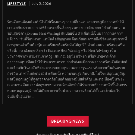
LIFESTYLE
July 5, 2026
ร้อนจัดจนต้องเตือน! นี่ไม่ใช่เรื่องเล่นๆ การเปลี่ยนแปลงสภาพภูมิอากาศทำให้
เราเจอกับสภาพอากาศที่ร้อนระอุขึ้นเรื่อยๆ จนทางการต้องออก "คำเตือนความ
ร้อนสุดขีด" (Extreme Heat Warning) กันบ่อยขึ้น คำเตือนนี้เป็นมากกว่าแค่การ
แจ้งว่า "วันนี้ร้อนมาก" แต่มันคือสัญญาณเตือนภัยอันตรายถึงชีวิตและสุขภาพที่
เราทุกคนจำเป็นต้องรู้และเตรียมพร้อมรับมือให้ถูกวิธี คำเตือนความร้อนสุดขีด
หรือที่ภาษาอังกฤษเรียกว่า Extreme Heat Warning หรือ Heat Advisory เป็น
ประกาศจากหน่วยงานภาครัฐ เช่น กรมอุตุนิยมวิทยา หรือหน่วยงานด้าน
สาธารณสุข เพื่อแจ้งให้ประชาชนทราบว่ากำลังจะมีสภาพอากาศร้อนจัดผิดปกติ
และร้อนจัดในระดับที่ส่งผลกระทบต่อสุขภาพอย่างรุนแรง หรืออาจเป็นอันตราย
ถึงชีวิตได้ ทำไมถึงต้องมีคำเตือนนี้? ความร้อนสูงเกินปกติ: ไม่ใช่แค่อุณหภูมิสูง
แต่เป็นอุณหภูมิที่สูงกว่าค่าเฉลี่ยในอดีตอย่างมีนัยสำคัญ และต่อเนื่องเป็นระยะ
เวลานาน อันตรายต่อสุขภาพ: ความร้อนจัดทำให้ร่างกายทำงานหนักขึ้นในการ
ควบคุมอุณหภูมิ ก่อให้เกิดอาการเจ็บป่วยจากความร้อนได้ตั้งแต่เล็กน้อยไป
จนถึงขั้นรุนแรง ...
BREAKING NEWS