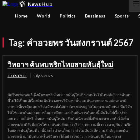
News
Hub
Home
World
Politics
Bussiness
Sports
Tag:
คำอวยพร วันสงกรานต์ 2567
วิทยาฯ ค้นพบพริกไทยสายพันธุ์ใหม่
LIFESTYLE
July 6, 2026
นักวิทยาศาสตร์เพิ่งค้นพบพริกไทยสายพันธุ์ใหม่! น่าสนใจใช่ไหมล่ะ? การค้นพบ
นี้ไม่ได้เป็นแค่เรื่องตื่นเต้นในวงการวิจัยเท่านั้น แต่มันอาจจะส่งผลต่อรสชาติ
อาหารที่เราคุ้นเคย หรือแม้กระทั่งโอกาสทางเศรษฐกิจในอนาคตด้วยนะ ทีมวิจัย
ได้ใช้เวลากันพอสมควรในการศึกษาและยืนยันการค้นพบนี้ มันไม่ใช่เรื่องง่าย
เลย กว่าจะได้พริกไทยสายพันธุ์ใหม่มาสักต้นเนี่ย แต่สิ่งที่พวกเขาเจอทำให้เห็น
ว่าธรรมชาติยังมีอะไรให้เราค้นพบอีกเยอะจริงๆ บทความนี้เราจะมาดูกันว่าพริก
ไทยสายพันธุ์ใหม่ที่ว่านี้มีอะไรน่าสนใจบ้าง ทำไมมันถึงมีความสำคัญ และมัน
อาจจะเข้ามามีบทบาทในชีวิตเราได้อย่างไรบ้าง การค้นพบสิ่งใหม่ๆ ทาง