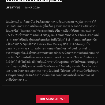
LIFESTYLE
July 5, 2026
ร้อนจัดจนต้องเตือน! นี่ไม่ใช่เรื่องเล่นๆ การเปลี่ยนแปลงสภาพภูมิอากาศทำให้
เราเจอกับสภาพอากาศที่ร้อนระอุขึ้นเรื่อยๆ จนทางการต้องออก "คำเตือนความ
ร้อนสุดขีด" (Extreme Heat Warning) กันบ่อยขึ้น คำเตือนนี้เป็นมากกว่าแค่การ
แจ้งว่า "วันนี้ร้อนมาก" แต่มันคือสัญญาณเตือนภัยอันตรายถึงชีวิตและสุขภาพที่
เราทุกคนจำเป็นต้องรู้และเตรียมพร้อมรับมือให้ถูกวิธี คำเตือนความร้อนสุดขีด
หรือที่ภาษาอังกฤษเรียกว่า Extreme Heat Warning หรือ Heat Advisory เป็น
ประกาศจากหน่วยงานภาครัฐ เช่น กรมอุตุนิยมวิทยา หรือหน่วยงานด้าน
สาธารณสุข เพื่อแจ้งให้ประชาชนทราบว่ากำลังจะมีสภาพอากาศร้อนจัดผิดปกติ
และร้อนจัดในระดับที่ส่งผลกระทบต่อสุขภาพอย่างรุนแรง หรืออาจเป็นอันตราย
ถึงชีวิตได้ ทำไมถึงต้องมีคำเตือนนี้? ความร้อนสูงเกินปกติ: ไม่ใช่แค่อุณหภูมิสูง
แต่เป็นอุณหภูมิที่สูงกว่าค่าเฉลี่ยในอดีตอย่างมีนัยสำคัญ และต่อเนื่องเป็นระยะ
เวลานาน อันตรายต่อสุขภาพ: ความร้อนจัดทำให้ร่างกายทำงานหนักขึ้นในการ
ควบคุมอุณหภูมิ ก่อให้เกิดอาการเจ็บป่วยจากความร้อนได้ตั้งแต่เล็กน้อยไป
จนถึงขั้นรุนแรง ...
BREAKING NEWS