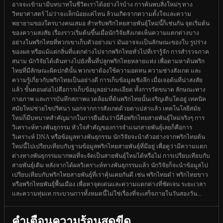
อาจจะเข้ามามีบทบาทในชีวิตเราได้อย่างไรบ้าง การค้นพบสิ่งใหม่ๆ ทาง
วิทยาศาสตร์ ไม่ว่าจะเล็กน้อยแค่ไหน ล้วนเกิดจากความตั้งใจและความ
พยายามของใครบางคนเสมอ สำหรับพริกไทยสายพันธุ์ใหม่นี้ก็เช่นกัน จุดเริ่มต้น
ของความสงสัย เรื่องราวเริ่มต้นขึ้นเมื่อนักวิจัยสังเกตเห็นความแตกต่างบาง
อย่างในพริกไทยที่พวกเขาเก็บตัวอย่างมา มันอาจจะเป็นลักษณะของใบ รูปร่าง
ของผล หรือแม้แต่กลิ่นที่แตกต่างไปจากพริกไทยทั่วไปที่เรารู้จัก การสำรวจภาค
สนาม นักวิจัยได้เดินทางไปยังพื้นที่ปลูกพริกไทยหลายแห่ง เพื่อตามหาต้นพริก
ไทยที่มีลักษณะผิดปกตินั้น พวกเขาต้องใช้ความอดทน ความช่างสังเกต และ
ความรู้เกี่ยวกับพริกไทยเป็นอย่างดี การเก็บข้อมูลเชิงลึก เมื่อเจอต้นที่น่าสงสัย
แล้ว ขั้นตอนต่อไปคือการเก็บข้อมูลอย่างละเอียด ทั้งการวัดขนาด ลักษณะทาง
กายภาพ และการบันทึกสภาพแวดล้อมที่ต้นพริกไทยนั้นเจริญเติบโตอยู่ เทคนิค
สมัยใหม่ช่วยไขปริศนา นอกจากการสังเกตด้วยตาเปล่าแล้ว เทคโนโลยีสมัย
ใหม่ก็มีบทบาทสำคัญมากในการยืนยันว่านี่คือพริกไทยสายพันธุ์ใหม่จริงๆ การ
วิเคราะห์ทางพันธุกรรม หัวใจสำคัญของการจำแนกสายพันธุ์เลยก็คือการ
วิเคราะห์ DNA หรือข้อมูลทางพันธุกรรม นักวิจัยจะนำตัวอย่างจากพริกไทยต้น
ใหม่นี้ไปเปรียบเทียบกับฐานข้อมูลพริกไทยสายพันธุ์ที่มีอยู่ เพื่อดูว่ามีความแตก
ต่างทางพันธุกรรมมากพอที่จะจัดเป็นสายพันธุ์ใหม่ได้หรือไม่ การเปรียบเทียบกับ
สายพันธุ์เดิม หลังจากได้ผลวิเคราะห์ทางพันธุกรรมแล้ว นักวิจัยก็จะนำข้อมูลไป
เปรียบเทียบกับพริกไทยสายพันธุ์ที่เราคุ้นเคยกันดี เช่น พริกไทยดำ พริกไทยขาว
หรือพริกไทยพันธุ์พื้นเมือง เพื่อหาจุดเด่นและความแตกต่างที่ชัดเจน ระยะเวลา
และความทุ่มเท กระบวนการทั้งหมดนี้ไม่ใช่เรื่องที่จะเสร็จภายในวันสองวัน...
คำเตือนความร้อนสุดขีด