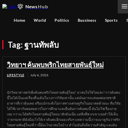
News
Hub
Home
World
Politics
Bussiness
Sports
Tag:
ฐานทัพลับ
วิทยาฯ ค้นพบพริกไทยสายพันธุ์ใหม่
LIFESTYLE
July 6, 2026
นักวิทยาศาสตร์เพิ่งค้นพบพริกไทยสายพันธุ์ใหม่! น่าสนใจใช่ไหมล่ะ? การค้นพบ
นี้ไม่ได้เป็นแค่เรื่องตื่นเต้นในวงการวิจัยเท่านั้น แต่มันอาจจะส่งผลต่อรสชาติ
อาหารที่เราคุ้นเคย หรือแม้กระทั่งโอกาสทางเศรษฐกิจในอนาคตด้วยนะ ทีมวิจัย
ได้ใช้เวลากันพอสมควรในการศึกษาและยืนยันการค้นพบนี้ มันไม่ใช่เรื่องง่าย
เลย กว่าจะได้พริกไทยสายพันธุ์ใหม่มาสักต้นเนี่ย แต่สิ่งที่พวกเขาเจอทำให้เห็น
ว่าธรรมชาติยังมีอะไรให้เราค้นพบอีกเยอะจริงๆ บทความนี้เราจะมาดูกันว่าพริก
ไทยสายพันธุ์ใหม่ที่ว่านี้มีอะไรน่าสนใจบ้าง ทำไมมันถึงมีความสำคัญ และมัน