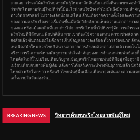
ง่ายเลย กว่าจะได้พริกไทยสายพันธุ์ใหม่มาสักต้นเนี่ย แต่สิ่งที่พวกเขาเจอ
ว่าพริกไทยสายพันธุ์ใหม่ที่ว่านี้มีอะไรน่าสนใจบ้าง ทำไมมันถึงมีความสำค
ทางวิทยาศาสตร์ ไม่ว่าจะเล็กน้อยแค่ไหน ล้วนเกิดจากความตั้งใจและความพ
ของความสงสัย เรื่องราวเริ่มต้นขึ้นเมื่อนักวิจัยสังเกตเห็นความแตกต่างบา
ของผล หรือแม้แต่กลิ่นที่แตกต่างไปจากพริกไทยทั่วไปที่เรารู้จัก การสำรวจ
พริกไทยที่มีลักษณะผิดปกตินั้น พวกเขาต้องใช้ความอดทน ความช่างสังเกต และค
สงสัยแล้ว ขั้นตอนต่อไปคือการเก็บข้อมูลอย่างละเอียด ทั้งการวัดขนาด ล
เทคนิคสมัยใหม่ช่วยไขปริศนา นอกจากการสังเกตด้วยตาเปล่าแล้ว เทคโนโลย
จริงๆ การวิเคราะห์ทางพันธุกรรม หัวใจสำคัญของการจำแนกสายพันธุ์เลยก็ค
ไทยต้นใหม่นี้ไปเปรียบเทียบกับฐานข้อมูลพริกไทยสายพันธุ์ที่มีอยู่ เพื่อดู
เปรียบเทียบกับสายพันธุ์เดิม หลังจากได้ผลวิเคราะห์ทางพันธุกรรมแล้ว นักวิจ
ไทยดำ พริกไทยขาว หรือพริกไทยพันธุ์พื้นเมือง เพื่อหาจุดเด่นและความแตกต่
เสร็จภายในวันสองวัน...
วิทยาฯ ค้นพบพริกไทยสายพันธุ์ใหม่
BREAKING NEWS