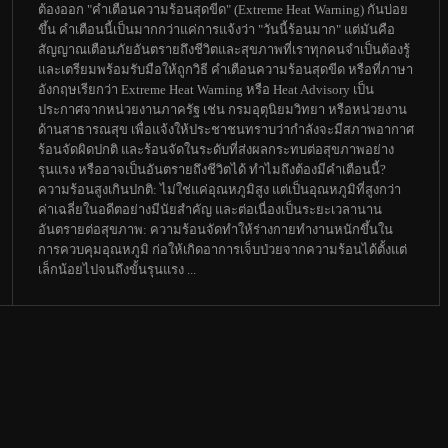
ต้องออก "คำเตือนความร้อนสุดขีด" (Extreme Heat Warning) กันบ่อย
ขึ้น คำเตือนนี้เป็นมากกว่าแค่การแจ้งว่า "วันนี้ร้อนมาก" แต่มันคือ
สัญญาณเตือนภัยอันตรายถึงชีวิตและสุขภาพที่เราทุกคนจำเป็นต้องรู้
และเตรียมพร้อมรับมือให้ถูกวิธี คำเตือนความร้อนสุดขีด หรือที่ภาษา
อังกฤษเรียกว่า Extreme Heat Warning หรือ Heat Advisory เป็น
ประกาศจากหน่วยงานภาครัฐ เช่น กรมอุตุนิยมวิทยา หรือหน่วยงาน
ด้านสาธารณสุข เพื่อแจ้งให้ประชาชนทราบว่ากำลังจะมีสภาพอากาศ
ร้อนจัดผิดปกติ และร้อนจัดในระดับที่ส่งผลกระทบต่อสุขภาพอย่าง
รุนแรง หรืออาจเป็นอันตรายถึงชีวิตได้ ทำไมถึงต้องมีคำเตือนนี้?
ความร้อนสูงเกินปกติ: ไม่ใช่แค่อุณหภูมิสูง แต่เป็นอุณหภูมิที่สูงกว่า
ค่าเฉลี่ยในอดีตอย่างมีนัยสำคัญ และต่อเนื่องเป็นระยะเวลานาน
อันตรายต่อสุขภาพ: ความร้อนจัดทำให้ร่างกายทำงานหนักขึ้นใน
การควบคุมอุณหภูมิ ก่อให้เกิดอาการเจ็บป่วยจากความร้อนได้ตั้งแต่
เล็กน้อยไปจนถึงขั้นรุนแรง ...