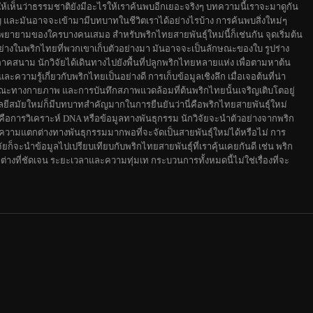
ทำให้เห็นว่าธรรมชาติยังมีอะไรให้เราค้นพบอีกเยอะจริงๆ บทความนี้เราจะมาดูกัน
ัญ และมันอาจจะเข้ามามีบทบาทในชีวิตเราได้อย่างไรบ้าง การค้นพบสิ่งใหม่ๆ
ยายามของใครบางคนเสมอ สำหรับพริกไทยสายพันธุ์ใหม่นี้ก็เช่นกัน จุดเริ่มต้น
งอย่างในพริกไทยที่พวกเขาเก็บตัวอย่างมา มันอาจจะเป็นลักษณะของใบ รูปร่าง
ภาคสนาม นักวิจัยได้เดินทางไปยังพื้นที่ปลูกพริกไทยหลายแห่ง เพื่อตามหาต้น
วามรู้เกี่ยวกับพริกไทยเป็นอย่างดี การเก็บข้อมูลเชิงลึก เมื่อเจอต้นที่น่า
ักษณะทางกายภาพ และการบันทึกสภาพแวดล้อมที่ต้นพริกไทยนั้นเจริญเติบโตอยู่
ีสมัยใหม่ก็มีบทบาทสำคัญมากในการยืนยันว่านี่คือพริกไทยสายพันธุ์ใหม่
ือการวิเคราะห์ DNA หรือข้อมูลทางพันธุกรรม นักวิจัยจะนำตัวอย่างจากพริก
ว่ามีความแตกต่างทางพันธุกรรมมากพอที่จะจัดเป็นสายพันธุ์ใหม่ได้หรือไม่ การ
ัยก็จะนำข้อมูลไปเปรียบเทียบกับพริกไทยสายพันธุ์ที่เราคุ้นเคยกันดี เช่น พริก
างที่ชัดเจน ระยะเวลาและความทุ่มเท กระบวนการทั้งหมดนี้ไม่ใช่เรื่องที่จะ