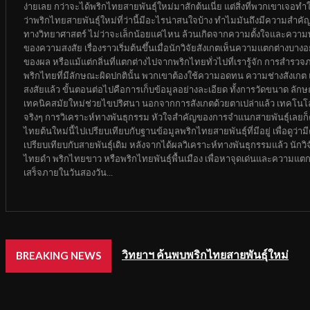
ง่ายเลย กว่าจะได้พริกไทยสายพันธุ์ใหม่มาสักต้นเนี่ย แต่สิ่งที่พวกเขาเจอ
ว่าพริกไทยสายพันธุ์ใหม่ที่ว่านี้มีอะไรน่าสนใจบ้าง ทำไมมันถึงมีความสำค
ทางวิทยาศาสตร์ ไม่ว่าจะเล็กน้อยแค่ไหน ล้วนเกิดจากความตั้งใจและความพ
ของความสงสัย เรื่องราวเริ่มต้นขึ้นเมื่อนักวิจัยสังเกตเห็นความแตกต่างบา
ของผล หรือแม้แต่กลิ่นที่แตกต่างไปจากพริกไทยทั่วไปที่เรารู้จัก การสำรวจ
พริกไทยที่มีลักษณะผิดปกตินั้น พวกเขาต้องใช้ความอดทน ความช่างสังเกต และค
สงสัยแล้ว ขั้นตอนต่อไปคือการเก็บข้อมูลอย่างละเอียด ทั้งการวัดขนาด ล
เทคนิคสมัยใหม่ช่วยไขปริศนา นอกจากการสังเกตด้วยตาเปล่าแล้ว เทคโนโลย
จริงๆ การวิเคราะห์ทางพันธุกรรม หัวใจสำคัญของการจำแนกสายพันธุ์เลยก็ค
ไทยต้นใหม่นี้ไปเปรียบเทียบกับฐานข้อมูลพริกไทยสายพันธุ์ที่มีอยู่ เพื่อดู
เปรียบเทียบกับสายพันธุ์เดิม หลังจากได้ผลวิเคราะห์ทางพันธุกรรมแล้ว นักวิจ
ไทยดำ พริกไทยขาว หรือพริกไทยพันธุ์พื้นเมือง เพื่อหาจุดเด่นและความแตกต่
เสร็จภายในวันสองวัน...
วิทยาฯ ค้นพบพริกไทยสายพันธุ์ใหม่
BREAKING NEWS