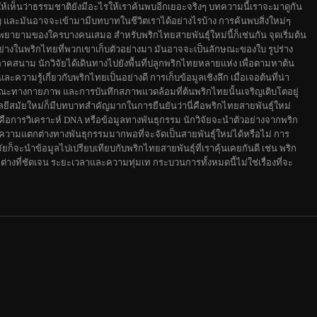
ทำให้เห็นว่าธรรมชาติยังมีอะไรให้เราค้นพบอีกเยอะจริงๆ บทความนี้เราจะมาดูกัน
ัญ และมันอาจจะเข้ามามีบทบาทในชีวิตเราได้อย่างไรบ้าง การค้นพบสิ่งใหม่ๆ
ยายามของใครบางคนเสมอ สำหรับพริกไทยสายพันธุ์ใหม่นี้ก็เช่นกัน จุดเริ่มต้น
งอย่างในพริกไทยที่พวกเขาเก็บตัวอย่างมา มันอาจจะเป็นลักษณะของใบ รูปร่าง
ภาคสนาม นักวิจัยได้เดินทางไปยังพื้นที่ปลูกพริกไทยหลายแห่ง เพื่อตามหาต้น
วามรู้เกี่ยวกับพริกไทยเป็นอย่างดี การเก็บข้อมูลเชิงลึก เมื่อเจอต้นที่น่า
ักษณะทางกายภาพ และการบันทึกสภาพแวดล้อมที่ต้นพริกไทยนั้นเจริญเติบโตอยู่
ีสมัยใหม่ก็มีบทบาทสำคัญมากในการยืนยันว่านี่คือพริกไทยสายพันธุ์ใหม่
ือการวิเคราะห์ DNA หรือข้อมูลทางพันธุกรรม นักวิจัยจะนำตัวอย่างจากพริก
ว่ามีความแตกต่างทางพันธุกรรมมากพอที่จะจัดเป็นสายพันธุ์ใหม่ได้หรือไม่ การ
ัยก็จะนำข้อมูลไปเปรียบเทียบกับพริกไทยสายพันธุ์ที่เราคุ้นเคยกันดี เช่น พริก
างที่ชัดเจน ระยะเวลาและความทุ่มเท กระบวนการทั้งหมดนี้ไม่ใช่เรื่องที่จะ