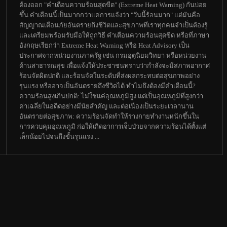
ต้องออก "คำเตือนความร้อนสุดขีด" (Extreme Heat Warning) กันบ่อย
ขึ้น คำเตือนนี้เป็นมากกว่าแค่การแจ้งว่า "วันนี้ร้อนมาก" แต่มันคือ
สัญญาณเตือนภัยอันตรายถึงชีวิตและสุขภาพที่เราทุกคนจำเป็นต้องรู้
และเตรียมพร้อมรับมือให้ถูกวิธี คำเตือนความร้อนสุดขีด หรือที่ภาษา
อังกฤษเรียกว่า Extreme Heat Warning หรือ Heat Advisory เป็น
ประกาศจากหน่วยงานภาครัฐ เช่น กรมอุตุนิยมวิทยา หรือหน่วยงาน
ด้านสาธารณสุข เพื่อแจ้งให้ประชาชนทราบว่ากำลังจะมีสภาพอากาศ
ร้อนจัดผิดปกติ และร้อนจัดในระดับที่ส่งผลกระทบต่อสุขภาพอย่าง
รุนแรง หรืออาจเป็นอันตรายถึงชีวิตได้ ทำไมถึงต้องมีคำเตือนนี้?
ความร้อนสูงเกินปกติ: ไม่ใช่แค่อุณหภูมิสูง แต่เป็นอุณหภูมิที่สูงกว่า
ค่าเฉลี่ยในอดีตอย่างมีนัยสำคัญ และต่อเนื่องเป็นระยะเวลานาน
อันตรายต่อสุขภาพ: ความร้อนจัดทำให้ร่างกายทำงานหนักขึ้นใน
การควบคุมอุณหภูมิ ก่อให้เกิดอาการเจ็บป่วยจากความร้อนได้ตั้งแต่
เล็กน้อยไปจนถึงขั้นรุนแรง ...