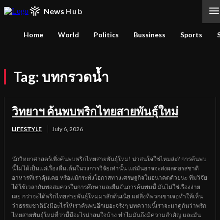
News
Hub
Home
World
Politics
Bussiness
Sports
Tag:
บทกรวดน้ำ
วิทยาฯ ค้นพบพริกไทยสายพันธุ์ใหม่
LIFESTYLE
July 6, 2026
นักวิทยาศาสตร์เพิ่งค้นพบพริกไทยสายพันธุ์ใหม่! น่าสนใจใช่ไหมล่ะ? การค้นพบ
นี้ไม่ได้เป็นแค่เรื่องตื่นเต้นในวงการวิจัยเท่านั้น แต่มันอาจจะส่งผลต่อรสชาติ
อาหารที่เราคุ้นเคย หรือแม้กระทั่งโอกาสทางเศรษฐกิจในอนาคตด้วยนะ ทีมวิจัย
ได้ใช้เวลากันพอสมควรในการศึกษาและยืนยันการค้นพบนี้ มันไม่ใช่เรื่องง่าย
เลย กว่าจะได้พริกไทยสายพันธุ์ใหม่มาสักต้นเนี่ย แต่สิ่งที่พวกเขาเจอทำให้เห็น
ว่าธรรมชาติยังมีอะไรให้เราค้นพบอีกเยอะจริงๆ บทความนี้เราจะมาดูกันว่าพริก
ไทยสายพันธุ์ใหม่ที่ว่านี้มีอะไรน่าสนใจบ้าง ทำไมมันถึงมีความสำคัญ และมัน