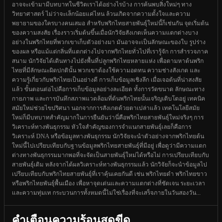
อาจจะเข้ามามีบทบาทในชีวิตเราได้อย่างไรบ้าง การค้นพบสิ่งใหม่ๆ ทาง
วิทยาศาสตร์ ไม่ว่าจะเล็กน้อยแค่ไหน ล้วนเกิดจากความตั้งใจและความ
พยายามของใครบางคนเสมอ สำหรับพริกไทยสายพันธุ์ใหม่นี้ก็เช่นกัน จุดเริ่มต้น
ของความสงสัย เรื่องราวเริ่มต้นขึ้นเมื่อนักวิจัยสังเกตเห็นความแตกต่างบาง
อย่างในพริกไทยที่พวกเขาเก็บตัวอย่างมา มันอาจจะเป็นลักษณะของใบ รูปร่าง
ของผล หรือแม้แต่กลิ่นที่แตกต่างไปจากพริกไทยทั่วไปที่เรารู้จัก การสำรวจภาค
สนาม นักวิจัยได้เดินทางไปยังพื้นที่ปลูกพริกไทยหลายแห่ง เพื่อตามหาต้นพริก
ไทยที่มีลักษณะผิดปกตินั้น พวกเขาต้องใช้ความอดทน ความช่างสังเกต และ
ความรู้เกี่ยวกับพริกไทยเป็นอย่างดี การเก็บข้อมูลเชิงลึก เมื่อเจอต้นที่น่าสงสัย
แล้ว ขั้นตอนต่อไปคือการเก็บข้อมูลอย่างละเอียด ทั้งการวัดขนาด ลักษณะทาง
กายภาพ และการบันทึกสภาพแวดล้อมที่ต้นพริกไทยนั้นเจริญเติบโตอยู่ เทคนิค
สมัยใหม่ช่วยไขปริศนา นอกจากการสังเกตด้วยตาเปล่าแล้ว เทคโนโลยีสมัย
ใหม่ก็มีบทบาทสำคัญมากในการยืนยันว่านี่คือพริกไทยสายพันธุ์ใหม่จริงๆ การ
วิเคราะห์ทางพันธุกรรม หัวใจสำคัญของการจำแนกสายพันธุ์เลยก็คือการ
วิเคราะห์ DNA หรือข้อมูลทางพันธุกรรม นักวิจัยจะนำตัวอย่างจากพริกไทยต้น
ใหม่นี้ไปเปรียบเทียบกับฐานข้อมูลพริกไทยสายพันธุ์ที่มีอยู่ เพื่อดูว่ามีความแตก
ต่างทางพันธุกรรมมากพอที่จะจัดเป็นสายพันธุ์ใหม่ได้หรือไม่ การเปรียบเทียบกับ
สายพันธุ์เดิม หลังจากได้ผลวิเคราะห์ทางพันธุกรรมแล้ว นักวิจัยก็จะนำข้อมูลไป
เปรียบเทียบกับพริกไทยสายพันธุ์ที่เราคุ้นเคยกันดี เช่น พริกไทยดำ พริกไทยขาว
หรือพริกไทยพันธุ์พื้นเมือง เพื่อหาจุดเด่นและความแตกต่างที่ชัดเจน ระยะเวลา
และความทุ่มเท กระบวนการทั้งหมดนี้ไม่ใช่เรื่องที่จะเสร็จภายในวันสองวัน...
คำเตือนความร้อนสุดขีด