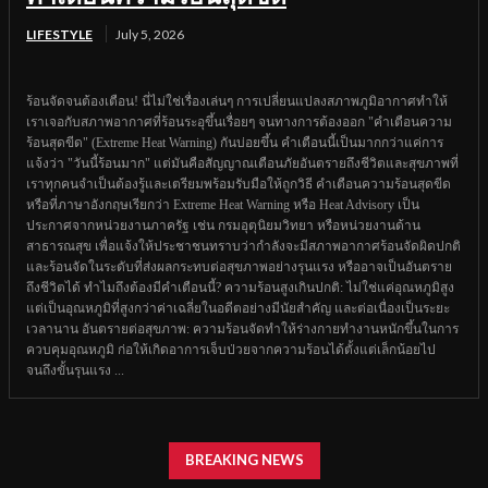
LIFESTYLE
July 5, 2026
ร้อนจัดจนต้องเตือน! นี่ไม่ใช่เรื่องเล่นๆ การเปลี่ยนแปลงสภาพภูมิอากาศทำให้
เราเจอกับสภาพอากาศที่ร้อนระอุขึ้นเรื่อยๆ จนทางการต้องออก "คำเตือนความ
ร้อนสุดขีด" (Extreme Heat Warning) กันบ่อยขึ้น คำเตือนนี้เป็นมากกว่าแค่การ
แจ้งว่า "วันนี้ร้อนมาก" แต่มันคือสัญญาณเตือนภัยอันตรายถึงชีวิตและสุขภาพที่
เราทุกคนจำเป็นต้องรู้และเตรียมพร้อมรับมือให้ถูกวิธี คำเตือนความร้อนสุดขีด
หรือที่ภาษาอังกฤษเรียกว่า Extreme Heat Warning หรือ Heat Advisory เป็น
ประกาศจากหน่วยงานภาครัฐ เช่น กรมอุตุนิยมวิทยา หรือหน่วยงานด้าน
สาธารณสุข เพื่อแจ้งให้ประชาชนทราบว่ากำลังจะมีสภาพอากาศร้อนจัดผิดปกติ
และร้อนจัดในระดับที่ส่งผลกระทบต่อสุขภาพอย่างรุนแรง หรืออาจเป็นอันตราย
ถึงชีวิตได้ ทำไมถึงต้องมีคำเตือนนี้? ความร้อนสูงเกินปกติ: ไม่ใช่แค่อุณหภูมิสูง
แต่เป็นอุณหภูมิที่สูงกว่าค่าเฉลี่ยในอดีตอย่างมีนัยสำคัญ และต่อเนื่องเป็นระยะ
เวลานาน อันตรายต่อสุขภาพ: ความร้อนจัดทำให้ร่างกายทำงานหนักขึ้นในการ
ควบคุมอุณหภูมิ ก่อให้เกิดอาการเจ็บป่วยจากความร้อนได้ตั้งแต่เล็กน้อยไป
จนถึงขั้นรุนแรง ...
BREAKING NEWS