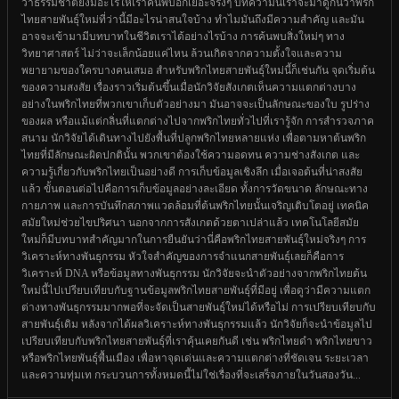
ว่าธรรมชาติยังมีอะไรให้เราค้นพบอีกเยอะจริงๆ บทความนี้เราจะมาดูกันว่าพริก
ไทยสายพันธุ์ใหม่ที่ว่านี้มีอะไรน่าสนใจบ้าง ทำไมมันถึงมีความสำคัญ และมัน
อาจจะเข้ามามีบทบาทในชีวิตเราได้อย่างไรบ้าง การค้นพบสิ่งใหม่ๆ ทาง
วิทยาศาสตร์ ไม่ว่าจะเล็กน้อยแค่ไหน ล้วนเกิดจากความตั้งใจและความ
พยายามของใครบางคนเสมอ สำหรับพริกไทยสายพันธุ์ใหม่นี้ก็เช่นกัน จุดเริ่มต้น
ของความสงสัย เรื่องราวเริ่มต้นขึ้นเมื่อนักวิจัยสังเกตเห็นความแตกต่างบาง
อย่างในพริกไทยที่พวกเขาเก็บตัวอย่างมา มันอาจจะเป็นลักษณะของใบ รูปร่าง
ของผล หรือแม้แต่กลิ่นที่แตกต่างไปจากพริกไทยทั่วไปที่เรารู้จัก การสำรวจภาค
สนาม นักวิจัยได้เดินทางไปยังพื้นที่ปลูกพริกไทยหลายแห่ง เพื่อตามหาต้นพริก
ไทยที่มีลักษณะผิดปกตินั้น พวกเขาต้องใช้ความอดทน ความช่างสังเกต และ
ความรู้เกี่ยวกับพริกไทยเป็นอย่างดี การเก็บข้อมูลเชิงลึก เมื่อเจอต้นที่น่าสงสัย
แล้ว ขั้นตอนต่อไปคือการเก็บข้อมูลอย่างละเอียด ทั้งการวัดขนาด ลักษณะทาง
กายภาพ และการบันทึกสภาพแวดล้อมที่ต้นพริกไทยนั้นเจริญเติบโตอยู่ เทคนิค
สมัยใหม่ช่วยไขปริศนา นอกจากการสังเกตด้วยตาเปล่าแล้ว เทคโนโลยีสมัย
ใหม่ก็มีบทบาทสำคัญมากในการยืนยันว่านี่คือพริกไทยสายพันธุ์ใหม่จริงๆ การ
วิเคราะห์ทางพันธุกรรม หัวใจสำคัญของการจำแนกสายพันธุ์เลยก็คือการ
วิเคราะห์ DNA หรือข้อมูลทางพันธุกรรม นักวิจัยจะนำตัวอย่างจากพริกไทยต้น
ใหม่นี้ไปเปรียบเทียบกับฐานข้อมูลพริกไทยสายพันธุ์ที่มีอยู่ เพื่อดูว่ามีความแตก
ต่างทางพันธุกรรมมากพอที่จะจัดเป็นสายพันธุ์ใหม่ได้หรือไม่ การเปรียบเทียบกับ
สายพันธุ์เดิม หลังจากได้ผลวิเคราะห์ทางพันธุกรรมแล้ว นักวิจัยก็จะนำข้อมูลไป
เปรียบเทียบกับพริกไทยสายพันธุ์ที่เราคุ้นเคยกันดี เช่น พริกไทยดำ พริกไทยขาว
หรือพริกไทยพันธุ์พื้นเมือง เพื่อหาจุดเด่นและความแตกต่างที่ชัดเจน ระยะเวลา
และความทุ่มเท กระบวนการทั้งหมดนี้ไม่ใช่เรื่องที่จะเสร็จภายในวันสองวัน...