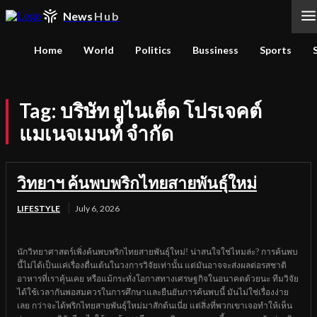
News
Hub
Home
World
Politics
Bussiness
Sports
Tag:
บริษัท ยูไนเต็ด โปรเจคต์
แมเนจเมนท์ จำกัด
วิทยาฯ ค้นพบพริกไทยสายพันธุ์ใหม่
LIFESTYLE
July 6, 2026
นักวิทยาศาสตร์เพิ่งค้นพบพริกไทยสายพันธุ์ใหม่! น่าสนใจใช่ไหมล่ะ? การค้นพบ
นี้ไม่ได้เป็นแค่เรื่องตื่นเต้นในวงการวิจัยเท่านั้น แต่มันอาจจะส่งผลต่อรสชาติ
อาหารที่เราคุ้นเคย หรือแม้กระทั่งโอกาสทางเศรษฐกิจในอนาคตด้วยนะ ทีมวิจัย
ได้ใช้เวลากันพอสมควรในการศึกษาและยืนยันการค้นพบนี้ มันไม่ใช่เรื่องง่าย
เลย กว่าจะได้พริกไทยสายพันธุ์ใหม่มาสักต้นเนี่ย แต่สิ่งที่พวกเขาเจอทำให้เห็น