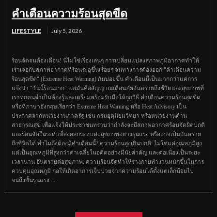
คำเตือนความร้อนสุดขีด
LIFESTYLE
July 5, 2026
ร้อนจัดจนต้องเตือน! นี่ไม่ใช่เรื่องเล่นๆ การเปลี่ยนแปลงสภาพภูมิอากาศทำให้
เราเจอกับสภาพอากาศที่ร้อนระอุขึ้นเรื่อยๆ จนทางการต้องออก "คำเตือนความ
ร้อนสุดขีด" (Extreme Heat Warning) กันบ่อยขึ้น คำเตือนนี้เป็นมากกว่าแค่การ
แจ้งว่า "วันนี้ร้อนมาก" แต่มันคือสัญญาณเตือนภัยอันตรายถึงชีวิตและสุขภาพที่
เราทุกคนจำเป็นต้องรู้และเตรียมพร้อมรับมือให้ถูกวิธี คำเตือนความร้อนสุดขีด
หรือที่ภาษาอังกฤษเรียกว่า Extreme Heat Warning หรือ Heat Advisory เป็น
ประกาศจากหน่วยงานภาครัฐ เช่น กรมอุตุนิยมวิทยา หรือหน่วยงานด้าน
สาธารณสุข เพื่อแจ้งให้ประชาชนทราบว่ากำลังจะมีสภาพอากาศร้อนจัดผิดปกติ
และร้อนจัดในระดับที่ส่งผลกระทบต่อสุขภาพอย่างรุนแรง หรืออาจเป็นอันตราย
ถึงชีวิตได้ ทำไมถึงต้องมีคำเตือนนี้? ความร้อนสูงเกินปกติ: ไม่ใช่แค่อุณหภูมิสูง
แต่เป็นอุณหภูมิที่สูงกว่าค่าเฉลี่ยในอดีตอย่างมีนัยสำคัญ และต่อเนื่องเป็นระยะ
เวลานาน อันตรายต่อสุขภาพ: ความร้อนจัดทำให้ร่างกายทำงานหนักขึ้นในการ
ควบคุมอุณหภูมิ ก่อให้เกิดอาการเจ็บป่วยจากความร้อนได้ตั้งแต่เล็กน้อยไป
จนถึงขั้นรุนแรง ...