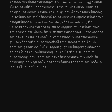
ต้องออก "คำเตือนความร้อนสุดขีด" (Extreme Heat Warning) กันบ่อย
ขึ้น คำเตือนนี้เป็นมากกว่าแค่การแจ้งว่า "วันนี้ร้อนมาก" แต่มันคือ
สัญญาณเตือนภัยอันตรายถึงชีวิตและสุขภาพที่เราทุกคนจำเป็นต้องรู้
และเตรียมพร้อมรับมือให้ถูกวิธี คำเตือนความร้อนสุดขีด หรือที่ภาษา
อังกฤษเรียกว่า Extreme Heat Warning หรือ Heat Advisory เป็น
ประกาศจากหน่วยงานภาครัฐ เช่น กรมอุตุนิยมวิทยา หรือหน่วยงาน
ด้านสาธารณสุข เพื่อแจ้งให้ประชาชนทราบว่ากำลังจะมีสภาพอากาศ
ร้อนจัดผิดปกติ และร้อนจัดในระดับที่ส่งผลกระทบต่อสุขภาพอย่าง
รุนแรง หรืออาจเป็นอันตรายถึงชีวิตได้ ทำไมถึงต้องมีคำเตือนนี้?
ความร้อนสูงเกินปกติ: ไม่ใช่แค่อุณหภูมิสูง แต่เป็นอุณหภูมิที่สูงกว่า
ค่าเฉลี่ยในอดีตอย่างมีนัยสำคัญ และต่อเนื่องเป็นระยะเวลานาน
อันตรายต่อสุขภาพ: ความร้อนจัดทำให้ร่างกายทำงานหนักขึ้นใน
การควบคุมอุณหภูมิ ก่อให้เกิดอาการเจ็บป่วยจากความร้อนได้ตั้งแต่
เล็กน้อยไปจนถึงขั้นรุนแรง ...