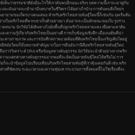
ทำให้เห็นว่าธรรมชาติยังมีอะไรให้เราค้นพบอีกเยอะจริงๆ บทความนี้เราจะมาดูกัน
ัญ และมันอาจจะเข้ามามีบทบาทในชีวิตเราได้อย่างไรบ้าง การค้นพบสิ่งใหม่ๆ
ยายามของใครบางคนเสมอ สำหรับพริกไทยสายพันธุ์ใหม่นี้ก็เช่นกัน จุดเริ่มต้น
งอย่างในพริกไทยที่พวกเขาเก็บตัวอย่างมา มันอาจจะเป็นลักษณะของใบ รูปร่าง
ภาคสนาม นักวิจัยได้เดินทางไปยังพื้นที่ปลูกพริกไทยหลายแห่ง เพื่อตามหาต้น
วามรู้เกี่ยวกับพริกไทยเป็นอย่างดี การเก็บข้อมูลเชิงลึก เมื่อเจอต้นที่น่า
ักษณะทางกายภาพ และการบันทึกสภาพแวดล้อมที่ต้นพริกไทยนั้นเจริญเติบโตอยู่
ีสมัยใหม่ก็มีบทบาทสำคัญมากในการยืนยันว่านี่คือพริกไทยสายพันธุ์ใหม่
ือการวิเคราะห์ DNA หรือข้อมูลทางพันธุกรรม นักวิจัยจะนำตัวอย่างจากพริก
ว่ามีความแตกต่างทางพันธุกรรมมากพอที่จะจัดเป็นสายพันธุ์ใหม่ได้หรือไม่ การ
ัยก็จะนำข้อมูลไปเปรียบเทียบกับพริกไทยสายพันธุ์ที่เราคุ้นเคยกันดี เช่น พริก
างที่ชัดเจน ระยะเวลาและความทุ่มเท กระบวนการทั้งหมดนี้ไม่ใช่เรื่องที่จะ
บความสะอาดและปลอดภัย