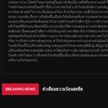
ง่ายเลย กว่าจะได้พริกไทยสายพันธุ์ใหม่มาสักต้นเนี่ย แต่สิ่งที่พวกเขาเจอ
ว่าพริกไทยสายพันธุ์ใหม่ที่ว่านี้มีอะไรน่าสนใจบ้าง ทำไมมันถึงมีความสำค
ทางวิทยาศาสตร์ ไม่ว่าจะเล็กน้อยแค่ไหน ล้วนเกิดจากความตั้งใจและความพ
ของความสงสัย เรื่องราวเริ่มต้นขึ้นเมื่อนักวิจัยสังเกตเห็นความแตกต่างบา
ของผล หรือแม้แต่กลิ่นที่แตกต่างไปจากพริกไทยทั่วไปที่เรารู้จัก การสำรวจ
พริกไทยที่มีลักษณะผิดปกตินั้น พวกเขาต้องใช้ความอดทน ความช่างสังเกต และค
สงสัยแล้ว ขั้นตอนต่อไปคือการเก็บข้อมูลอย่างละเอียด ทั้งการวัดขนาด ล
เทคนิคสมัยใหม่ช่วยไขปริศนา นอกจากการสังเกตด้วยตาเปล่าแล้ว เทคโนโลย
จริงๆ การวิเคราะห์ทางพันธุกรรม หัวใจสำคัญของการจำแนกสายพันธุ์เลยก็ค
ไทยต้นใหม่นี้ไปเปรียบเทียบกับฐานข้อมูลพริกไทยสายพันธุ์ที่มีอยู่ เพื่อดู
เปรียบเทียบกับสายพันธุ์เดิม หลังจากได้ผลวิเคราะห์ทางพันธุกรรมแล้ว นักวิจ
ไทยดำ พริกไทยขาว หรือพริกไทยพันธุ์พื้นเมือง เพื่อหาจุดเด่นและความแตกต่
เสร็จภายในวันสองวัน...
ยุคยนต์ Euro 5: มาตรฐานใหม่สำหรั
BREAKING NEWS