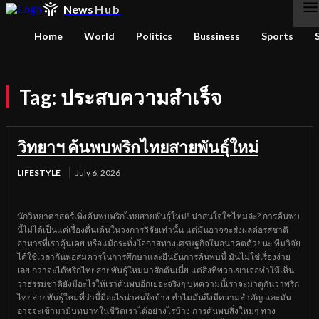
News
Hub
Home
World
Politics
Bussiness
Sports
Tag:
ประสบความสำเร็จ
วิทยาฯ ค้นพบพริกไทยสายพันธุ์ใหม่
LIFESTYLE
July 6, 2026
นักวิทยาศาสตร์เพิ่งค้นพบพริกไทยสายพันธุ์ใหม่! น่าสนใจใช่ไหมล่ะ? การค้นพบ
นี้ไม่ได้เป็นแค่เรื่องตื่นเต้นในวงการวิจัยเท่านั้น แต่มันอาจจะส่งผลต่อรสชาติ
อาหารที่เราคุ้นเคย หรือแม้กระทั่งโอกาสทางเศรษฐกิจในอนาคตด้วยนะ ทีมวิจัย
ได้ใช้เวลากันพอสมควรในการศึกษาและยืนยันการค้นพบนี้ มันไม่ใช่เรื่องง่าย
เลย กว่าจะได้พริกไทยสายพันธุ์ใหม่มาสักต้นเนี่ย แต่สิ่งที่พวกเขาเจอทำให้เห็น
ว่าธรรมชาติยังมีอะไรให้เราค้นพบอีกเยอะจริงๆ บทความนี้เราจะมาดูกันว่าพริก
ไทยสายพันธุ์ใหม่ที่ว่านี้มีอะไรน่าสนใจบ้าง ทำไมมันถึงมีความสำคัญ และมัน
อาจจะเข้ามามีบทบาทในชีวิตเราได้อย่างไรบ้าง การค้นพบสิ่งใหม่ๆ ทาง