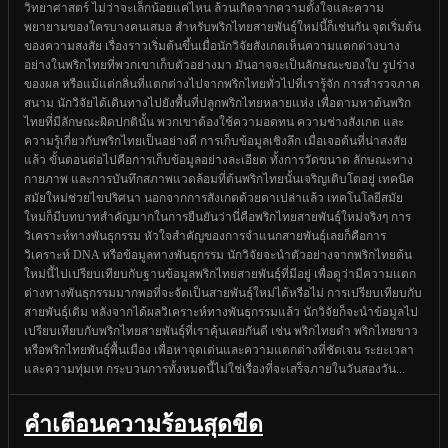
วิทยาศาสตร์ ไม่ว่าจะเล็กน้อยแค่ไหน ล้วนเกิดจากความตั้งใจและความ
พยายามของใครบางคนเสมอ สำหรับพริกไทยสายพันธุ์ใหม่นี้ก็เช่นกัน จุดเริ่มต้น
ของความสงสัย เรื่องราวเริ่มต้นขึ้นเมื่อนักวิจัยสังเกตเห็นความแตกต่างบาง
อย่างในพริกไทยที่พวกเขาเก็บตัวอย่างมา มันอาจจะเป็นลักษณะของใบ รูปร่าง
ของผล หรือแม้แต่กลิ่นที่แตกต่างไปจากพริกไทยทั่วไปที่เรารู้จัก การสำรวจภาค
สนาม นักวิจัยได้เดินทางไปยังพื้นที่ปลูกพริกไทยหลายแห่ง เพื่อตามหาต้นพริก
ไทยที่มีลักษณะผิดปกตินั้น พวกเขาต้องใช้ความอดทน ความช่างสังเกต และ
ความรู้เกี่ยวกับพริกไทยเป็นอย่างดี การเก็บข้อมูลเชิงลึก เมื่อเจอต้นที่น่าสงสัย
แล้ว ขั้นตอนต่อไปคือการเก็บข้อมูลอย่างละเอียด ทั้งการวัดขนาด ลักษณะทาง
กายภาพ และการบันทึกสภาพแวดล้อมที่ต้นพริกไทยนั้นเจริญเติบโตอยู่ เทคนิค
สมัยใหม่ช่วยไขปริศนา นอกจากการสังเกตด้วยตาเปล่าแล้ว เทคโนโลยีสมัย
ใหม่ก็มีบทบาทสำคัญมากในการยืนยันว่านี่คือพริกไทยสายพันธุ์ใหม่จริงๆ การ
วิเคราะห์ทางพันธุกรรม หัวใจสำคัญของการจำแนกสายพันธุ์เลยก็คือการ
วิเคราะห์ DNA หรือข้อมูลทางพันธุกรรม นักวิจัยจะนำตัวอย่างจากพริกไทยต้น
ใหม่นี้ไปเปรียบเทียบกับฐานข้อมูลพริกไทยสายพันธุ์ที่มีอยู่ เพื่อดูว่ามีความแตก
ต่างทางพันธุกรรมมากพอที่จะจัดเป็นสายพันธุ์ใหม่ได้หรือไม่ การเปรียบเทียบกับ
สายพันธุ์เดิม หลังจากได้ผลวิเคราะห์ทางพันธุกรรมแล้ว นักวิจัยก็จะนำข้อมูลไป
เปรียบเทียบกับพริกไทยสายพันธุ์ที่เราคุ้นเคยกันดี เช่น พริกไทยดำ พริกไทยขาว
หรือพริกไทยพันธุ์พื้นเมือง เพื่อหาจุดเด่นและความแตกต่างที่ชัดเจน ระยะเวลา
และความทุ่มเท กระบวนการทั้งหมดนี้ไม่ใช่เรื่องที่จะเสร็จภายในวันสองวัน...
คำเตือนความร้อนสุดขีด