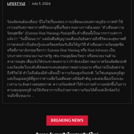
LIFESTYLE
July 5, 2026
ร้อนจัดจนต้องเตือน! นี่ไม่ใช่เรื่องเล่นๆ การเปลี่ยนแปลงสภาพภูมิอากาศทำให้
เราเจอกับสภาพอากาศที่ร้อนระอุขึ้นเรื่อยๆ จนทางการต้องออก "คำเตือนความ
ร้อนสุดขีด" (Extreme Heat Warning) กันบ่อยขึ้น คำเตือนนี้เป็นมากกว่าแค่การ
แจ้งว่า "วันนี้ร้อนมาก" แต่มันคือสัญญาณเตือนภัยอันตรายถึงชีวิตและสุขภาพที่
เราทุกคนจำเป็นต้องรู้และเตรียมพร้อมรับมือให้ถูกวิธี คำเตือนความร้อนสุดขีด
หรือที่ภาษาอังกฤษเรียกว่า Extreme Heat Warning หรือ Heat Advisory เป็น
ประกาศจากหน่วยงานภาครัฐ เช่น กรมอุตุนิยมวิทยา หรือหน่วยงานด้าน
สาธารณสุข เพื่อแจ้งให้ประชาชนทราบว่ากำลังจะมีสภาพอากาศร้อนจัดผิดปกติ
และร้อนจัดในระดับที่ส่งผลกระทบต่อสุขภาพอย่างรุนแรง หรืออาจเป็นอันตราย
ถึงชีวิตได้ ทำไมถึงต้องมีคำเตือนนี้? ความร้อนสูงเกินปกติ: ไม่ใช่แค่อุณหภูมิสูง
แต่เป็นอุณหภูมิที่สูงกว่าค่าเฉลี่ยในอดีตอย่างมีนัยสำคัญ และต่อเนื่องเป็นระยะ
เวลานาน อันตรายต่อสุขภาพ: ความร้อนจัดทำให้ร่างกายทำงานหนักขึ้นในการ
ควบคุมอุณหภูมิ ก่อให้เกิดอาการเจ็บป่วยจากความร้อนได้ตั้งแต่เล็กน้อยไป
จนถึงขั้นรุนแรง ...
BREAKING NEWS