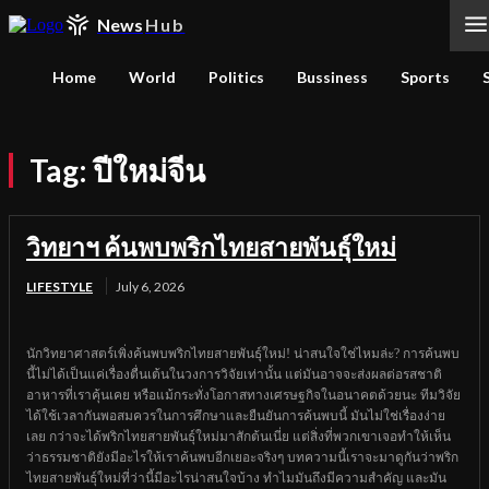
News
Hub
Home
World
Politics
Bussiness
Sports
Tag:
ปีใหม่จีน
วิทยาฯ ค้นพบพริกไทยสายพันธุ์ใหม่
LIFESTYLE
July 6, 2026
นักวิทยาศาสตร์เพิ่งค้นพบพริกไทยสายพันธุ์ใหม่! น่าสนใจใช่ไหมล่ะ? การค้นพบ
นี้ไม่ได้เป็นแค่เรื่องตื่นเต้นในวงการวิจัยเท่านั้น แต่มันอาจจะส่งผลต่อรสชาติ
อาหารที่เราคุ้นเคย หรือแม้กระทั่งโอกาสทางเศรษฐกิจในอนาคตด้วยนะ ทีมวิจัย
ได้ใช้เวลากันพอสมควรในการศึกษาและยืนยันการค้นพบนี้ มันไม่ใช่เรื่องง่าย
เลย กว่าจะได้พริกไทยสายพันธุ์ใหม่มาสักต้นเนี่ย แต่สิ่งที่พวกเขาเจอทำให้เห็น
ว่าธรรมชาติยังมีอะไรให้เราค้นพบอีกเยอะจริงๆ บทความนี้เราจะมาดูกันว่าพริก
ไทยสายพันธุ์ใหม่ที่ว่านี้มีอะไรน่าสนใจบ้าง ทำไมมันถึงมีความสำคัญ และมัน