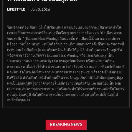
LIFESTYLE
July 5, 2026
ร้อนจัดจนต้องเตือน! นี่ไม่ใช่เรื่องเล่นๆ การเปลี่ยนแปลงสภาพภูมิอากาศทำให้
เราเจอกับสภาพอากาศที่ร้อนระอุขึ้นเรื่อยๆ จนทางการต้องออก "คำเตือนความ
ร้อนสุดขีด" (Extreme Heat Warning) กันบ่อยขึ้น คำเตือนนี้เป็นมากกว่าแค่การ
แจ้งว่า "วันนี้ร้อนมาก" แต่มันคือสัญญาณเตือนภัยอันตรายถึงชีวิตและสุขภาพที่
เราทุกคนจำเป็นต้องรู้และเตรียมพร้อมรับมือให้ถูกวิธี คำเตือนความร้อนสุดขีด
หรือที่ภาษาอังกฤษเรียกว่า Extreme Heat Warning หรือ Heat Advisory เป็น
ประกาศจากหน่วยงานภาครัฐ เช่น กรมอุตุนิยมวิทยา หรือหน่วยงานด้าน
สาธารณสุข เพื่อแจ้งให้ประชาชนทราบว่ากำลังจะมีสภาพอากาศร้อนจัดผิดปกติ
และร้อนจัดในระดับที่ส่งผลกระทบต่อสุขภาพอย่างรุนแรง หรืออาจเป็นอันตราย
ถึงชีวิตได้ ทำไมถึงต้องมีคำเตือนนี้? ความร้อนสูงเกินปกติ: ไม่ใช่แค่อุณหภูมิสูง
แต่เป็นอุณหภูมิที่สูงกว่าค่าเฉลี่ยในอดีตอย่างมีนัยสำคัญ และต่อเนื่องเป็นระยะ
เวลานาน อันตรายต่อสุขภาพ: ความร้อนจัดทำให้ร่างกายทำงานหนักขึ้นในการ
ควบคุมอุณหภูมิ ก่อให้เกิดอาการเจ็บป่วยจากความร้อนได้ตั้งแต่เล็กน้อยไป
จนถึงขั้นรุนแรง ...
BREAKING NEWS