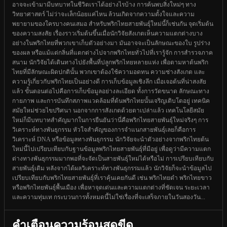
อาจจะเข้ามามีบทบาทในชีวิตเราได้อย่างไรบ้าง การค้นพบสิ่งใหม่ๆ ทาง
วิทยาศาสตร์ ไม่ว่าจะเล็กน้อยแค่ไหน ล้วนเกิดจากความตั้งใจและความ
พยายามของใครบางคนเสมอ สำหรับพริกไทยสายพันธุ์ใหม่นี้ก็เช่นกัน จุดเริ่มต้น
ของความสงสัย เรื่องราวเริ่มต้นขึ้นเมื่อนักวิจัยสังเกตเห็นความแตกต่างบาง
อย่างในพริกไทยที่พวกเขาเก็บตัวอย่างมา มันอาจจะเป็นลักษณะของใบ รูปร่าง
ของผล หรือแม้แต่กลิ่นที่แตกต่างไปจากพริกไทยทั่วไปที่เรารู้จัก การสำรวจภาค
สนาม นักวิจัยได้เดินทางไปยังพื้นที่ปลูกพริกไทยหลายแห่ง เพื่อตามหาต้นพริก
ไทยที่มีลักษณะผิดปกตินั้น พวกเขาต้องใช้ความอดทน ความช่างสังเกต และ
ความรู้เกี่ยวกับพริกไทยเป็นอย่างดี การเก็บข้อมูลเชิงลึก เมื่อเจอต้นที่น่าสงสัย
แล้ว ขั้นตอนต่อไปคือการเก็บข้อมูลอย่างละเอียด ทั้งการวัดขนาด ลักษณะทาง
กายภาพ และการบันทึกสภาพแวดล้อมที่ต้นพริกไทยนั้นเจริญเติบโตอยู่ เทคนิค
สมัยใหม่ช่วยไขปริศนา นอกจากการสังเกตด้วยตาเปล่าแล้ว เทคโนโลยีสมัย
ใหม่ก็มีบทบาทสำคัญมากในการยืนยันว่านี่คือพริกไทยสายพันธุ์ใหม่จริงๆ การ
วิเคราะห์ทางพันธุกรรม หัวใจสำคัญของการจำแนกสายพันธุ์เลยก็คือการ
วิเคราะห์ DNA หรือข้อมูลทางพันธุกรรม นักวิจัยจะนำตัวอย่างจากพริกไทยต้น
ใหม่นี้ไปเปรียบเทียบกับฐานข้อมูลพริกไทยสายพันธุ์ที่มีอยู่ เพื่อดูว่ามีความแตก
ต่างทางพันธุกรรมมากพอที่จะจัดเป็นสายพันธุ์ใหม่ได้หรือไม่ การเปรียบเทียบกับ
สายพันธุ์เดิม หลังจากได้ผลวิเคราะห์ทางพันธุกรรมแล้ว นักวิจัยก็จะนำข้อมูลไป
เปรียบเทียบกับพริกไทยสายพันธุ์ที่เราคุ้นเคยกันดี เช่น พริกไทยดำ พริกไทยขาว
หรือพริกไทยพันธุ์พื้นเมือง เพื่อหาจุดเด่นและความแตกต่างที่ชัดเจน ระยะเวลา
และความทุ่มเท กระบวนการทั้งหมดนี้ไม่ใช่เรื่องที่จะเสร็จภายในวันสองวัน...
คำเตือนความร้อนสุดขีด