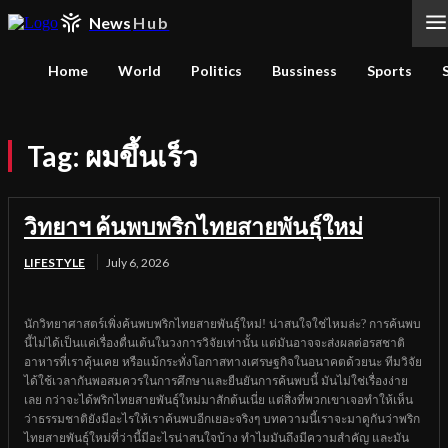
News
Hub
Home
World
Politics
Bussiness
Sports
Tag:
ผมขึ้นเร็ว
วิทยาฯ ค้นพบพริกไทยสายพันธุ์ใหม่
LIFESTYLE
July 6, 2026
นักวิทยาศาสตร์เพิ่งค้นพบพริกไทยสายพันธุ์ใหม่! น่าสนใจใช่ไหมล่ะ? การค้นพบ
นี้ไม่ได้เป็นแค่เรื่องตื่นเต้นในวงการวิจัยเท่านั้น แต่มันอาจจะส่งผลต่อรสชาติ
อาหารที่เราคุ้นเคย หรือแม้กระทั่งโอกาสทางเศรษฐกิจในอนาคตด้วยนะ ทีมวิจัย
ได้ใช้เวลากันพอสมควรในการศึกษาและยืนยันการค้นพบนี้ มันไม่ใช่เรื่องง่าย
เลย กว่าจะได้พริกไทยสายพันธุ์ใหม่มาสักต้นเนี่ย แต่สิ่งที่พวกเขาเจอทำให้เห็น
ว่าธรรมชาติยังมีอะไรให้เราค้นพบอีกเยอะจริงๆ บทความนี้เราจะมาดูกันว่าพริก
ไทยสายพันธุ์ใหม่ที่ว่านี้มีอะไรน่าสนใจบ้าง ทำไมมันถึงมีความสำคัญ และมัน