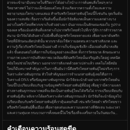
อาจจะเข้ามามีบทบาทในชีวิตเราได้อย่างไรบ้าง การค้นพบสิ่งใหม่ๆ ทาง
วิทยาศาสตร์ ไม่ว่าจะเล็กน้อยแค่ไหน ล้วนเกิดจากความตั้งใจและความ
พยายามของใครบางคนเสมอ สำหรับพริกไทยสายพันธุ์ใหม่นี้ก็เช่นกัน จุดเริ่มต้น
ของความสงสัย เรื่องราวเริ่มต้นขึ้นเมื่อนักวิจัยสังเกตเห็นความแตกต่างบาง
อย่างในพริกไทยที่พวกเขาเก็บตัวอย่างมา มันอาจจะเป็นลักษณะของใบ รูปร่าง
ของผล หรือแม้แต่กลิ่นที่แตกต่างไปจากพริกไทยทั่วไปที่เรารู้จัก การสำรวจภาค
สนาม นักวิจัยได้เดินทางไปยังพื้นที่ปลูกพริกไทยหลายแห่ง เพื่อตามหาต้นพริก
ไทยที่มีลักษณะผิดปกตินั้น พวกเขาต้องใช้ความอดทน ความช่างสังเกต และ
ความรู้เกี่ยวกับพริกไทยเป็นอย่างดี การเก็บข้อมูลเชิงลึก เมื่อเจอต้นที่น่าสงสัย
แล้ว ขั้นตอนต่อไปคือการเก็บข้อมูลอย่างละเอียด ทั้งการวัดขนาด ลักษณะทาง
กายภาพ และการบันทึกสภาพแวดล้อมที่ต้นพริกไทยนั้นเจริญเติบโตอยู่ เทคนิค
สมัยใหม่ช่วยไขปริศนา นอกจากการสังเกตด้วยตาเปล่าแล้ว เทคโนโลยีสมัย
ใหม่ก็มีบทบาทสำคัญมากในการยืนยันว่านี่คือพริกไทยสายพันธุ์ใหม่จริงๆ การ
วิเคราะห์ทางพันธุกรรม หัวใจสำคัญของการจำแนกสายพันธุ์เลยก็คือการ
วิเคราะห์ DNA หรือข้อมูลทางพันธุกรรม นักวิจัยจะนำตัวอย่างจากพริกไทยต้น
ใหม่นี้ไปเปรียบเทียบกับฐานข้อมูลพริกไทยสายพันธุ์ที่มีอยู่ เพื่อดูว่ามีความแตก
ต่างทางพันธุกรรมมากพอที่จะจัดเป็นสายพันธุ์ใหม่ได้หรือไม่ การเปรียบเทียบกับ
สายพันธุ์เดิม หลังจากได้ผลวิเคราะห์ทางพันธุกรรมแล้ว นักวิจัยก็จะนำข้อมูลไป
เปรียบเทียบกับพริกไทยสายพันธุ์ที่เราคุ้นเคยกันดี เช่น พริกไทยดำ พริกไทยขาว
หรือพริกไทยพันธุ์พื้นเมือง เพื่อหาจุดเด่นและความแตกต่างที่ชัดเจน ระยะเวลา
และความทุ่มเท กระบวนการทั้งหมดนี้ไม่ใช่เรื่องที่จะเสร็จภายในวันสองวัน...
คำเตือนความร้อนสุดขีด