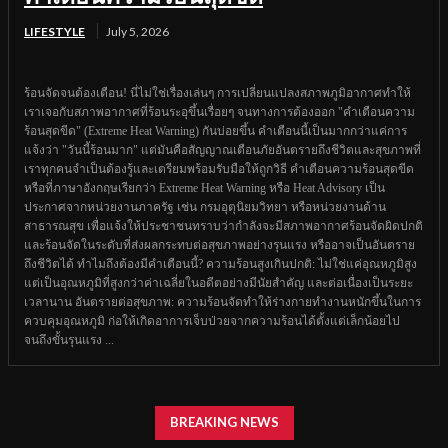
LIFESTYLE
July 5, 2026
ร้อนจัดจนต้องเตือน! นี่ไม่ใช่เรื่องเล่นๆ การเปลี่ยนแปลงสภาพภูมิอากาศทำให้
เราเจอกับสภาพอากาศที่ร้อนระอุขึ้นเรื่อยๆ จนทางการต้องออก "คำเตือนความ
ร้อนสุดขีด" (Extreme Heat Warning) กันบ่อยขึ้น คำเตือนนี้เป็นมากกว่าแค่การ
แจ้งว่า "วันนี้ร้อนมาก" แต่มันคือสัญญาณเตือนภัยอันตรายถึงชีวิตและสุขภาพที่
เราทุกคนจำเป็นต้องรู้และเตรียมพร้อมรับมือให้ถูกวิธี คำเตือนความร้อนสุดขีด
หรือที่ภาษาอังกฤษเรียกว่า Extreme Heat Warning หรือ Heat Advisory เป็น
ประกาศจากหน่วยงานภาครัฐ เช่น กรมอุตุนิยมวิทยา หรือหน่วยงานด้าน
สาธารณสุข เพื่อแจ้งให้ประชาชนทราบว่ากำลังจะมีสภาพอากาศร้อนจัดผิดปกติ
และร้อนจัดในระดับที่ส่งผลกระทบต่อสุขภาพอย่างรุนแรง หรืออาจเป็นอันตราย
ถึงชีวิตได้ ทำไมถึงต้องมีคำเตือนนี้? ความร้อนสูงเกินปกติ: ไม่ใช่แค่อุณหภูมิสูง
แต่เป็นอุณหภูมิที่สูงกว่าค่าเฉลี่ยในอดีตอย่างมีนัยสำคัญ และต่อเนื่องเป็นระยะ
เวลานาน อันตรายต่อสุขภาพ: ความร้อนจัดทำให้ร่างกายทำงานหนักขึ้นในการ
ควบคุมอุณหภูมิ ก่อให้เกิดอาการเจ็บป่วยจากความร้อนได้ตั้งแต่เล็กน้อยไป
จนถึงขั้นรุนแรง ...
BREAKING NEWS