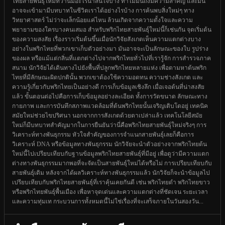
ไทยสายพันธุ์ใหม่ที่ว่านี้มีอะไรน่าสนใจบ้าง ทำไมมันถึงมีความสำคัญ และมัน
อาจจะเข้ามามีบทบาทในชีวิตเราได้อย่างไรบ้าง การค้นพบสิ่งใหม่ๆ ทาง
วิทยาศาสตร์ ไม่ว่าจะเล็กน้อยแค่ไหน ล้วนเกิดจากความตั้งใจและความ
พยายามของใครบางคนเสมอ สำหรับพริกไทยสายพันธุ์ใหม่นี้ก็เช่นกัน จุดเริ่มต้น
ของความสงสัย เรื่องราวเริ่มต้นขึ้นเมื่อนักวิจัยสังเกตเห็นความแตกต่างบาง
อย่างในพริกไทยที่พวกเขาเก็บตัวอย่างมา มันอาจจะเป็นลักษณะของใบ รูปร่าง
ของผล หรือแม้แต่กลิ่นที่แตกต่างไปจากพริกไทยทั่วไปที่เรารู้จัก การสำรวจภาค
สนาม นักวิจัยได้เดินทางไปยังพื้นที่ปลูกพริกไทยหลายแห่ง เพื่อตามหาต้นพริก
ไทยที่มีลักษณะผิดปกตินั้น พวกเขาต้องใช้ความอดทน ความช่างสังเกต และ
ความรู้เกี่ยวกับพริกไทยเป็นอย่างดี การเก็บข้อมูลเชิงลึก เมื่อเจอต้นที่น่าสงสัย
แล้ว ขั้นตอนต่อไปคือการเก็บข้อมูลอย่างละเอียด ทั้งการวัดขนาด ลักษณะทาง
กายภาพ และการบันทึกสภาพแวดล้อมที่ต้นพริกไทยนั้นเจริญเติบโตอยู่ เทคนิค
สมัยใหม่ช่วยไขปริศนา นอกจากการสังเกตด้วยตาเปล่าแล้ว เทคโนโลยีสมัย
ใหม่ก็มีบทบาทสำคัญมากในการยืนยันว่านี่คือพริกไทยสายพันธุ์ใหม่จริงๆ การ
วิเคราะห์ทางพันธุกรรม หัวใจสำคัญของการจำแนกสายพันธุ์เลยก็คือการ
วิเคราะห์ DNA หรือข้อมูลทางพันธุกรรม นักวิจัยจะนำตัวอย่างจากพริกไทยต้น
ใหม่นี้ไปเปรียบเทียบกับฐานข้อมูลพริกไทยสายพันธุ์ที่มีอยู่ เพื่อดูว่ามีความแตก
ต่างทางพันธุกรรมมากพอที่จะจัดเป็นสายพันธุ์ใหม่ได้หรือไม่ การเปรียบเทียบกับ
สายพันธุ์เดิม หลังจากได้ผลวิเคราะห์ทางพันธุกรรมแล้ว นักวิจัยก็จะนำข้อมูลไป
เปรียบเทียบกับพริกไทยสายพันธุ์ที่เราคุ้นเคยกันดี เช่น พริกไทยดำ พริกไทยขาว
หรือพริกไทยพันธุ์พื้นเมือง เพื่อหาจุดเด่นและความแตกต่างที่ชัดเจน ระยะเวลา
และความทุ่มเท กระบวนการทั้งหมดนี้ไม่ใช่เรื่องที่จะเสร็จภายในวันสองวัน...