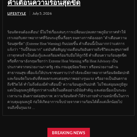
คำเตือนความร้อนสุดขีด
LIFESTYLE
July 5, 2026
ร้อนจัดจนต้องเตือน! นี่ไม่ใช่เรื่องเล่นๆ การเปลี่ยนแปลงสภาพภูมิอากาศทำให้
เราเจอกับสภาพอากาศที่ร้อนระอุขึ้นเรื่อยๆ จนทางการต้องออก "คำเตือนความ
ร้อนสุดขีด" (Extreme Heat Warning) กันบ่อยขึ้น คำเตือนนี้เป็นมากกว่าแค่การ
แจ้งว่า "วันนี้ร้อนมาก" แต่มันคือสัญญาณเตือนภัยอันตรายถึงชีวิตและสุขภาพที่
เราทุกคนจำเป็นต้องรู้และเตรียมพร้อมรับมือให้ถูกวิธี คำเตือนความร้อนสุดขีด
หรือที่ภาษาอังกฤษเรียกว่า Extreme Heat Warning หรือ Heat Advisory เป็น
ประกาศจากหน่วยงานภาครัฐ เช่น กรมอุตุนิยมวิทยา หรือหน่วยงานด้าน
สาธารณสุข เพื่อแจ้งให้ประชาชนทราบว่ากำลังจะมีสภาพอากาศร้อนจัดผิดปกติ
และร้อนจัดในระดับที่ส่งผลกระทบต่อสุขภาพอย่างรุนแรง หรืออาจเป็นอันตราย
ถึงชีวิตได้ ทำไมถึงต้องมีคำเตือนนี้? ความร้อนสูงเกินปกติ: ไม่ใช่แค่อุณหภูมิสูง
แต่เป็นอุณหภูมิที่สูงกว่าค่าเฉลี่ยในอดีตอย่างมีนัยสำคัญ และต่อเนื่องเป็นระยะ
เวลานาน อันตรายต่อสุขภาพ: ความร้อนจัดทำให้ร่างกายทำงานหนักขึ้นในการ
ควบคุมอุณหภูมิ ก่อให้เกิดอาการเจ็บป่วยจากความร้อนได้ตั้งแต่เล็กน้อยไป
จนถึงขั้นรุนแรง ...
BREAKING NEWS