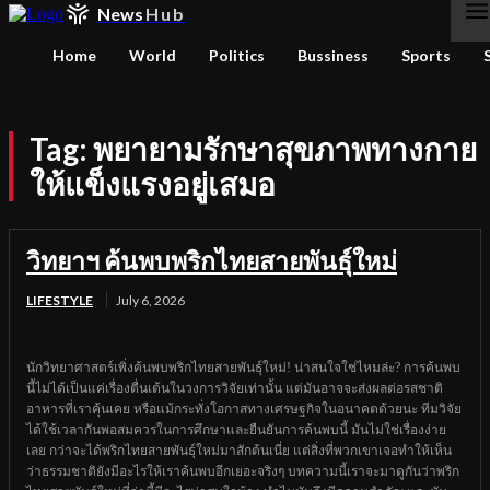
News
Hub
Home
World
Politics
Bussiness
Sports
Tag:
พยายามรักษาสุขภาพทางกาย
ให้แข็งแรงอยู่เสมอ
วิทยาฯ ค้นพบพริกไทยสายพันธุ์ใหม่
LIFESTYLE
July 6, 2026
นักวิทยาศาสตร์เพิ่งค้นพบพริกไทยสายพันธุ์ใหม่! น่าสนใจใช่ไหมล่ะ? การค้นพบ
นี้ไม่ได้เป็นแค่เรื่องตื่นเต้นในวงการวิจัยเท่านั้น แต่มันอาจจะส่งผลต่อรสชาติ
อาหารที่เราคุ้นเคย หรือแม้กระทั่งโอกาสทางเศรษฐกิจในอนาคตด้วยนะ ทีมวิจัย
ได้ใช้เวลากันพอสมควรในการศึกษาและยืนยันการค้นพบนี้ มันไม่ใช่เรื่องง่าย
เลย กว่าจะได้พริกไทยสายพันธุ์ใหม่มาสักต้นเนี่ย แต่สิ่งที่พวกเขาเจอทำให้เห็น
ว่าธรรมชาติยังมีอะไรให้เราค้นพบอีกเยอะจริงๆ บทความนี้เราจะมาดูกันว่าพริก