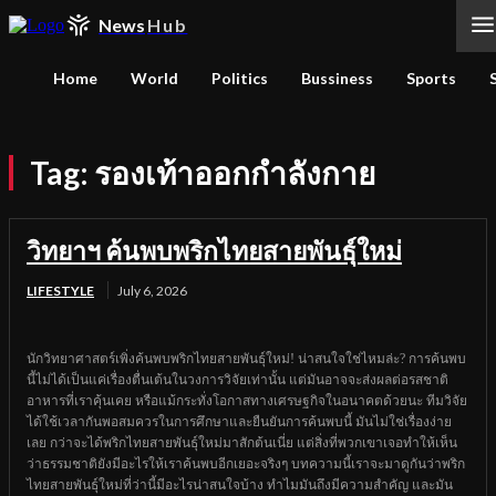
News
Hub
Home
World
Politics
Bussiness
Sports
Tag:
รองเท้าออกกำลังกาย
วิทยาฯ ค้นพบพริกไทยสายพันธุ์ใหม่
LIFESTYLE
July 6, 2026
นักวิทยาศาสตร์เพิ่งค้นพบพริกไทยสายพันธุ์ใหม่! น่าสนใจใช่ไหมล่ะ? การค้นพบ
นี้ไม่ได้เป็นแค่เรื่องตื่นเต้นในวงการวิจัยเท่านั้น แต่มันอาจจะส่งผลต่อรสชาติ
อาหารที่เราคุ้นเคย หรือแม้กระทั่งโอกาสทางเศรษฐกิจในอนาคตด้วยนะ ทีมวิจัย
ได้ใช้เวลากันพอสมควรในการศึกษาและยืนยันการค้นพบนี้ มันไม่ใช่เรื่องง่าย
เลย กว่าจะได้พริกไทยสายพันธุ์ใหม่มาสักต้นเนี่ย แต่สิ่งที่พวกเขาเจอทำให้เห็น
ว่าธรรมชาติยังมีอะไรให้เราค้นพบอีกเยอะจริงๆ บทความนี้เราจะมาดูกันว่าพริก
ไทยสายพันธุ์ใหม่ที่ว่านี้มีอะไรน่าสนใจบ้าง ทำไมมันถึงมีความสำคัญ และมัน