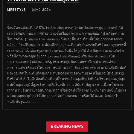
LIFESTYLE
July 5, 2026
ร้อนจัดจนต้องเตือน! นี่ไม่ใช่เรื่องเล่นๆ การเปลี่ยนแปลงสภาพภูมิอากาศทำให้
เราเจอกับสภาพอากาศที่ร้อนระอุขึ้นเรื่อยๆ จนทางการต้องออก "คำเตือนความ
ร้อนสุดขีด" (Extreme Heat Warning) กันบ่อยขึ้น คำเตือนนี้เป็นมากกว่าแค่การ
แจ้งว่า "วันนี้ร้อนมาก" แต่มันคือสัญญาณเตือนภัยอันตรายถึงชีวิตและสุขภาพที่
เราทุกคนจำเป็นต้องรู้และเตรียมพร้อมรับมือให้ถูกวิธี คำเตือนความร้อนสุดขีด
หรือที่ภาษาอังกฤษเรียกว่า Extreme Heat Warning หรือ Heat Advisory เป็น
ประกาศจากหน่วยงานภาครัฐ เช่น กรมอุตุนิยมวิทยา หรือหน่วยงานด้าน
สาธารณสุข เพื่อแจ้งให้ประชาชนทราบว่ากำลังจะมีสภาพอากาศร้อนจัดผิดปกติ
และร้อนจัดในระดับที่ส่งผลกระทบต่อสุขภาพอย่างรุนแรง หรืออาจเป็นอันตราย
ถึงชีวิตได้ ทำไมถึงต้องมีคำเตือนนี้? ความร้อนสูงเกินปกติ: ไม่ใช่แค่อุณหภูมิสูง
แต่เป็นอุณหภูมิที่สูงกว่าค่าเฉลี่ยในอดีตอย่างมีนัยสำคัญ และต่อเนื่องเป็นระยะ
เวลานาน อันตรายต่อสุขภาพ: ความร้อนจัดทำให้ร่างกายทำงานหนักขึ้นในการ
ควบคุมอุณหภูมิ ก่อให้เกิดอาการเจ็บป่วยจากความร้อนได้ตั้งแต่เล็กน้อยไป
จนถึงขั้นรุนแรง ...
BREAKING NEWS