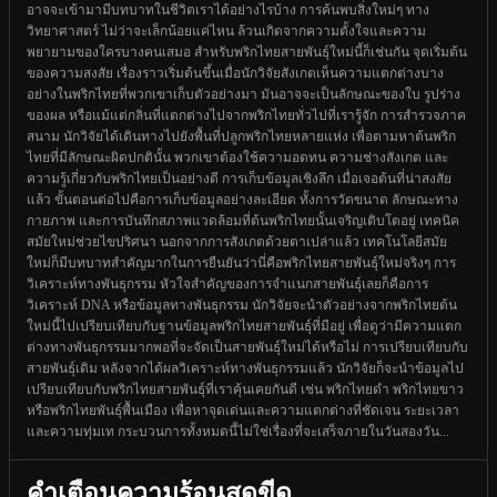
อาจจะเข้ามามีบทบาทในชีวิตเราได้อย่างไรบ้าง การค้นพบสิ่งใหม่ๆ ทาง
วิทยาศาสตร์ ไม่ว่าจะเล็กน้อยแค่ไหน ล้วนเกิดจากความตั้งใจและความ
พยายามของใครบางคนเสมอ สำหรับพริกไทยสายพันธุ์ใหม่นี้ก็เช่นกัน จุดเริ่มต้น
ของความสงสัย เรื่องราวเริ่มต้นขึ้นเมื่อนักวิจัยสังเกตเห็นความแตกต่างบาง
อย่างในพริกไทยที่พวกเขาเก็บตัวอย่างมา มันอาจจะเป็นลักษณะของใบ รูปร่าง
ของผล หรือแม้แต่กลิ่นที่แตกต่างไปจากพริกไทยทั่วไปที่เรารู้จัก การสำรวจภาค
สนาม นักวิจัยได้เดินทางไปยังพื้นที่ปลูกพริกไทยหลายแห่ง เพื่อตามหาต้นพริก
ไทยที่มีลักษณะผิดปกตินั้น พวกเขาต้องใช้ความอดทน ความช่างสังเกต และ
ความรู้เกี่ยวกับพริกไทยเป็นอย่างดี การเก็บข้อมูลเชิงลึก เมื่อเจอต้นที่น่าสงสัย
แล้ว ขั้นตอนต่อไปคือการเก็บข้อมูลอย่างละเอียด ทั้งการวัดขนาด ลักษณะทาง
กายภาพ และการบันทึกสภาพแวดล้อมที่ต้นพริกไทยนั้นเจริญเติบโตอยู่ เทคนิค
สมัยใหม่ช่วยไขปริศนา นอกจากการสังเกตด้วยตาเปล่าแล้ว เทคโนโลยีสมัย
ใหม่ก็มีบทบาทสำคัญมากในการยืนยันว่านี่คือพริกไทยสายพันธุ์ใหม่จริงๆ การ
วิเคราะห์ทางพันธุกรรม หัวใจสำคัญของการจำแนกสายพันธุ์เลยก็คือการ
วิเคราะห์ DNA หรือข้อมูลทางพันธุกรรม นักวิจัยจะนำตัวอย่างจากพริกไทยต้น
ใหม่นี้ไปเปรียบเทียบกับฐานข้อมูลพริกไทยสายพันธุ์ที่มีอยู่ เพื่อดูว่ามีความแตก
ต่างทางพันธุกรรมมากพอที่จะจัดเป็นสายพันธุ์ใหม่ได้หรือไม่ การเปรียบเทียบกับ
สายพันธุ์เดิม หลังจากได้ผลวิเคราะห์ทางพันธุกรรมแล้ว นักวิจัยก็จะนำข้อมูลไป
เปรียบเทียบกับพริกไทยสายพันธุ์ที่เราคุ้นเคยกันดี เช่น พริกไทยดำ พริกไทยขาว
หรือพริกไทยพันธุ์พื้นเมือง เพื่อหาจุดเด่นและความแตกต่างที่ชัดเจน ระยะเวลา
และความทุ่มเท กระบวนการทั้งหมดนี้ไม่ใช่เรื่องที่จะเสร็จภายในวันสองวัน...
คำเตือนความร้อนสุดขีด