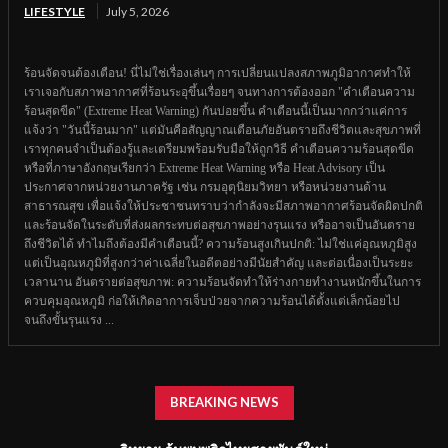
LIFESTYLE
July 5, 2026
ร้อนจัดจนต้องเตือน! นี่ไม่ใช่เรื่องเล่นๆ การเปลี่ยนแปลงสภาพภูมิอากาศทำให้
เราเจอกับสภาพอากาศที่ร้อนระอุขึ้นเรื่อยๆ จนทางการต้องออก "คำเตือนความ
ร้อนสุดขีด" (Extreme Heat Warning) กันบ่อยขึ้น คำเตือนนี้เป็นมากกว่าแค่การ
แจ้งว่า "วันนี้ร้อนมาก" แต่มันคือสัญญาณเตือนภัยอันตรายถึงชีวิตและสุขภาพที่
เราทุกคนจำเป็นต้องรู้และเตรียมพร้อมรับมือให้ถูกวิธี คำเตือนความร้อนสุดขีด
หรือที่ภาษาอังกฤษเรียกว่า Extreme Heat Warning หรือ Heat Advisory เป็น
ประกาศจากหน่วยงานภาครัฐ เช่น กรมอุตุนิยมวิทยา หรือหน่วยงานด้าน
สาธารณสุข เพื่อแจ้งให้ประชาชนทราบว่ากำลังจะมีสภาพอากาศร้อนจัดผิดปกติ
และร้อนจัดในระดับที่ส่งผลกระทบต่อสุขภาพอย่างรุนแรง หรืออาจเป็นอันตราย
ถึงชีวิตได้ ทำไมถึงต้องมีคำเตือนนี้? ความร้อนสูงเกินปกติ: ไม่ใช่แค่อุณหภูมิสูง
แต่เป็นอุณหภูมิที่สูงกว่าค่าเฉลี่ยในอดีตอย่างมีนัยสำคัญ และต่อเนื่องเป็นระยะ
เวลานาน อันตรายต่อสุขภาพ: ความร้อนจัดทำให้ร่างกายทำงานหนักขึ้นในการ
ควบคุมอุณหภูมิ ก่อให้เกิดอาการเจ็บป่วยจากความร้อนได้ตั้งแต่เล็กน้อยไป
จนถึงขั้นรุนแรง ...
BREAKING NEWS