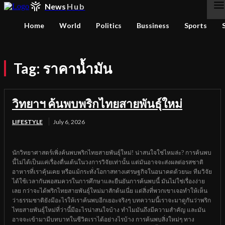
News
Hub
Home
World
Politics
Bussiness
Sports
Tag:
ราคาน้ำมัน
วิทยาฯ ค้นพบพริกไทยสายพันธุ์ใหม่
LIFESTYLE
July 6, 2026
นักวิทยาศาสตร์เพิ่งค้นพบพริกไทยสายพันธุ์ใหม่! น่าสนใจใช่ไหมล่ะ? การค้นพบ
นี้ไม่ได้เป็นแค่เรื่องตื่นเต้นในวงการวิจัยเท่านั้น แต่มันอาจจะส่งผลต่อรสชาติ
อาหารที่เราคุ้นเคย หรือแม้กระทั่งโอกาสทางเศรษฐกิจในอนาคตด้วยนะ ทีมวิจัย
ได้ใช้เวลากันพอสมควรในการศึกษาและยืนยันการค้นพบนี้ มันไม่ใช่เรื่องง่าย
เลย กว่าจะได้พริกไทยสายพันธุ์ใหม่มาสักต้นเนี่ย แต่สิ่งที่พวกเขาเจอทำให้เห็น
ว่าธรรมชาติยังมีอะไรให้เราค้นพบอีกเยอะจริงๆ บทความนี้เราจะมาดูกันว่าพริก
ไทยสายพันธุ์ใหม่ที่ว่านี้มีอะไรน่าสนใจบ้าง ทำไมมันถึงมีความสำคัญ และมัน
อาจจะเข้ามามีบทบาทในชีวิตเราได้อย่างไรบ้าง การค้นพบสิ่งใหม่ๆ ทาง