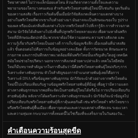
วิทยาศาสตร์ ไม่ว่าจะเล็กน้อยแค่ไหน ล้วนเกิดจากความตั้งใจและความ
พยายามของใครบางคนเสมอ สำหรับพริกไทยสายพันธุ์ใหม่นี้ก็เช่นกัน จุดเริ่มต้น
ของความสงสัย เรื่องราวเริ่มต้นขึ้นเมื่อนักวิจัยสังเกตเห็นความแตกต่างบาง
อย่างในพริกไทยที่พวกเขาเก็บตัวอย่างมา มันอาจจะเป็นลักษณะของใบ รูปร่าง
ของผล หรือแม้แต่กลิ่นที่แตกต่างไปจากพริกไทยทั่วไปที่เรารู้จัก การสำรวจภาค
สนาม นักวิจัยได้เดินทางไปยังพื้นที่ปลูกพริกไทยหลายแห่ง เพื่อตามหาต้นพริก
ไทยที่มีลักษณะผิดปกตินั้น พวกเขาต้องใช้ความอดทน ความช่างสังเกต และ
ความรู้เกี่ยวกับพริกไทยเป็นอย่างดี การเก็บข้อมูลเชิงลึก เมื่อเจอต้นที่น่าสงสัย
แล้ว ขั้นตอนต่อไปคือการเก็บข้อมูลอย่างละเอียด ทั้งการวัดขนาด ลักษณะทาง
กายภาพ และการบันทึกสภาพแวดล้อมที่ต้นพริกไทยนั้นเจริญเติบโตอยู่ เทคนิค
สมัยใหม่ช่วยไขปริศนา นอกจากการสังเกตด้วยตาเปล่าแล้ว เทคโนโลยีสมัย
ใหม่ก็มีบทบาทสำคัญมากในการยืนยันว่านี่คือพริกไทยสายพันธุ์ใหม่จริงๆ การ
วิเคราะห์ทางพันธุกรรม หัวใจสำคัญของการจำแนกสายพันธุ์เลยก็คือการ
วิเคราะห์ DNA หรือข้อมูลทางพันธุกรรม นักวิจัยจะนำตัวอย่างจากพริกไทยต้น
ใหม่นี้ไปเปรียบเทียบกับฐานข้อมูลพริกไทยสายพันธุ์ที่มีอยู่ เพื่อดูว่ามีความแตก
ต่างทางพันธุกรรมมากพอที่จะจัดเป็นสายพันธุ์ใหม่ได้หรือไม่ การเปรียบเทียบกับ
สายพันธุ์เดิม หลังจากได้ผลวิเคราะห์ทางพันธุกรรมแล้ว นักวิจัยก็จะนำข้อมูลไป
เปรียบเทียบกับพริกไทยสายพันธุ์ที่เราคุ้นเคยกันดี เช่น พริกไทยดำ พริกไทยขาว
หรือพริกไทยพันธุ์พื้นเมือง เพื่อหาจุดเด่นและความแตกต่างที่ชัดเจน ระยะเวลา
และความทุ่มเท กระบวนการทั้งหมดนี้ไม่ใช่เรื่องที่จะเสร็จภายในวันสองวัน...
คำเตือนความร้อนสุดขีด