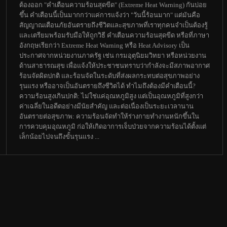
ต้องออก "คำเตือนความร้อนสุดขีด" (Extreme Heat Warning) กันบ่อย
ขึ้น คำเตือนนี้เป็นมากกว่าแค่การแจ้งว่า "วันนี้ร้อนมาก" แต่มันคือ
สัญญาณเตือนภัยอันตรายถึงชีวิตและสุขภาพที่เราทุกคนจำเป็นต้องรู้
และเตรียมพร้อมรับมือให้ถูกวิธี คำเตือนความร้อนสุดขีด หรือที่ภาษา
อังกฤษเรียกว่า Extreme Heat Warning หรือ Heat Advisory เป็น
ประกาศจากหน่วยงานภาครัฐ เช่น กรมอุตุนิยมวิทยา หรือหน่วยงาน
ด้านสาธารณสุข เพื่อแจ้งให้ประชาชนทราบว่ากำลังจะมีสภาพอากาศ
ร้อนจัดผิดปกติ และร้อนจัดในระดับที่ส่งผลกระทบต่อสุขภาพอย่าง
รุนแรง หรืออาจเป็นอันตรายถึงชีวิตได้ ทำไมถึงต้องมีคำเตือนนี้?
ความร้อนสูงเกินปกติ: ไม่ใช่แค่อุณหภูมิสูง แต่เป็นอุณหภูมิที่สูงกว่า
ค่าเฉลี่ยในอดีตอย่างมีนัยสำคัญ และต่อเนื่องเป็นระยะเวลานาน
อันตรายต่อสุขภาพ: ความร้อนจัดทำให้ร่างกายทำงานหนักขึ้นใน
การควบคุมอุณหภูมิ ก่อให้เกิดอาการเจ็บป่วยจากความร้อนได้ตั้งแต่
เล็กน้อยไปจนถึงขั้นรุนแรง ...