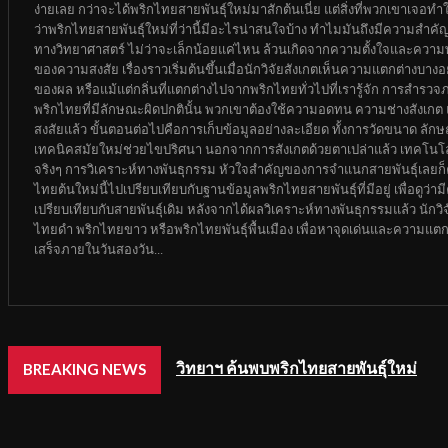
ง่ายเลย กว่าจะได้พริกไทยสายพันธุ์ใหม่มาสักต้นเนี่ย แต่สิ่งที่พวกเขาเจอ
ว่าพริกไทยสายพันธุ์ใหม่ที่ว่านี้มีอะไรน่าสนใจบ้าง ทำไมมันถึงมีความสำค
ทางวิทยาศาสตร์ ไม่ว่าจะเล็กน้อยแค่ไหน ล้วนเกิดจากความตั้งใจและความพ
ของความสงสัย เรื่องราวเริ่มต้นขึ้นเมื่อนักวิจัยสังเกตเห็นความแตกต่างบา
ของผล หรือแม้แต่กลิ่นที่แตกต่างไปจากพริกไทยทั่วไปที่เรารู้จัก การสำรวจ
พริกไทยที่มีลักษณะผิดปกตินั้น พวกเขาต้องใช้ความอดทน ความช่างสังเกต และค
สงสัยแล้ว ขั้นตอนต่อไปคือการเก็บข้อมูลอย่างละเอียด ทั้งการวัดขนาด ล
เทคนิคสมัยใหม่ช่วยไขปริศนา นอกจากการสังเกตด้วยตาเปล่าแล้ว เทคโนโลย
จริงๆ การวิเคราะห์ทางพันธุกรรม หัวใจสำคัญของการจำแนกสายพันธุ์เลยก็ค
ไทยต้นใหม่นี้ไปเปรียบเทียบกับฐานข้อมูลพริกไทยสายพันธุ์ที่มีอยู่ เพื่อดู
เปรียบเทียบกับสายพันธุ์เดิม หลังจากได้ผลวิเคราะห์ทางพันธุกรรมแล้ว นักวิจ
ไทยดำ พริกไทยขาว หรือพริกไทยพันธุ์พื้นเมือง เพื่อหาจุดเด่นและความแตกต่
เสร็จภายในวันสองวัน...
วิทยาฯ ค้นพบพริกไทยสายพันธุ์ใหม่
BREAKING NEWS