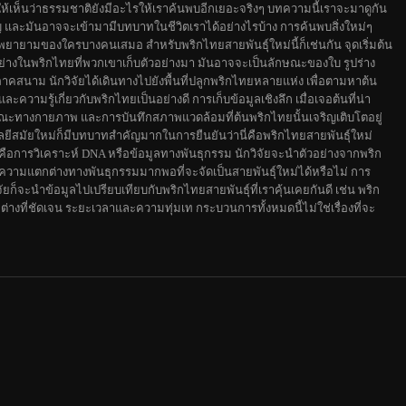
ทำให้เห็นว่าธรรมชาติยังมีอะไรให้เราค้นพบอีกเยอะจริงๆ บทความนี้เราจะมาดูกัน
ัญ และมันอาจจะเข้ามามีบทบาทในชีวิตเราได้อย่างไรบ้าง การค้นพบสิ่งใหม่ๆ
ยายามของใครบางคนเสมอ สำหรับพริกไทยสายพันธุ์ใหม่นี้ก็เช่นกัน จุดเริ่มต้น
งอย่างในพริกไทยที่พวกเขาเก็บตัวอย่างมา มันอาจจะเป็นลักษณะของใบ รูปร่าง
ภาคสนาม นักวิจัยได้เดินทางไปยังพื้นที่ปลูกพริกไทยหลายแห่ง เพื่อตามหาต้น
วามรู้เกี่ยวกับพริกไทยเป็นอย่างดี การเก็บข้อมูลเชิงลึก เมื่อเจอต้นที่น่า
ักษณะทางกายภาพ และการบันทึกสภาพแวดล้อมที่ต้นพริกไทยนั้นเจริญเติบโตอยู่
ีสมัยใหม่ก็มีบทบาทสำคัญมากในการยืนยันว่านี่คือพริกไทยสายพันธุ์ใหม่
ือการวิเคราะห์ DNA หรือข้อมูลทางพันธุกรรม นักวิจัยจะนำตัวอย่างจากพริก
ว่ามีความแตกต่างทางพันธุกรรมมากพอที่จะจัดเป็นสายพันธุ์ใหม่ได้หรือไม่ การ
ัยก็จะนำข้อมูลไปเปรียบเทียบกับพริกไทยสายพันธุ์ที่เราคุ้นเคยกันดี เช่น พริก
างที่ชัดเจน ระยะเวลาและความทุ่มเท กระบวนการทั้งหมดนี้ไม่ใช่เรื่องที่จะ