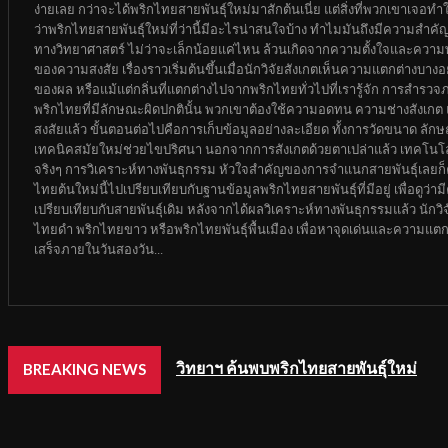
ง่ายเลย กว่าจะได้พริกไทยสายพันธุ์ใหม่มาสักต้นเนี่ย แต่สิ่งที่พวกเขาเจอ
ว่าพริกไทยสายพันธุ์ใหม่ที่ว่านี้มีอะไรน่าสนใจบ้าง ทำไมมันถึงมีความสำค
ทางวิทยาศาสตร์ ไม่ว่าจะเล็กน้อยแค่ไหน ล้วนเกิดจากความตั้งใจและความพ
ของความสงสัย เรื่องราวเริ่มต้นขึ้นเมื่อนักวิจัยสังเกตเห็นความแตกต่างบา
ของผล หรือแม้แต่กลิ่นที่แตกต่างไปจากพริกไทยทั่วไปที่เรารู้จัก การสำรวจ
พริกไทยที่มีลักษณะผิดปกตินั้น พวกเขาต้องใช้ความอดทน ความช่างสังเกต และค
สงสัยแล้ว ขั้นตอนต่อไปคือการเก็บข้อมูลอย่างละเอียด ทั้งการวัดขนาด ล
เทคนิคสมัยใหม่ช่วยไขปริศนา นอกจากการสังเกตด้วยตาเปล่าแล้ว เทคโนโลย
จริงๆ การวิเคราะห์ทางพันธุกรรม หัวใจสำคัญของการจำแนกสายพันธุ์เลยก็ค
ไทยต้นใหม่นี้ไปเปรียบเทียบกับฐานข้อมูลพริกไทยสายพันธุ์ที่มีอยู่ เพื่อดู
เปรียบเทียบกับสายพันธุ์เดิม หลังจากได้ผลวิเคราะห์ทางพันธุกรรมแล้ว นักวิจ
ไทยดำ พริกไทยขาว หรือพริกไทยพันธุ์พื้นเมือง เพื่อหาจุดเด่นและความแตกต่
เสร็จภายในวันสองวัน...
วิทยาฯ ค้นพบพริกไทยสายพันธุ์ใหม่
BREAKING NEWS