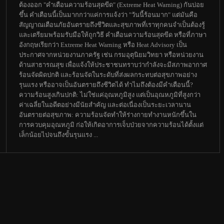
ต้องออก "คำเตือนความร้อนสุดขีด" (Extreme Heat Warning) กันบ่อย
ขึ้น คำเตือนนี้เป็นมากกว่าแค่การแจ้งว่า "วันนี้ร้อนมาก" แต่มันคือ
สัญญาณเตือนภัยอันตรายถึงชีวิตและสุขภาพที่เราทุกคนจำเป็นต้องรู้
และเตรียมพร้อมรับมือให้ถูกวิธี คำเตือนความร้อนสุดขีด หรือที่ภาษา
อังกฤษเรียกว่า Extreme Heat Warning หรือ Heat Advisory เป็น
ประกาศจากหน่วยงานภาครัฐ เช่น กรมอุตุนิยมวิทยา หรือหน่วยงาน
ด้านสาธารณสุข เพื่อแจ้งให้ประชาชนทราบว่ากำลังจะมีสภาพอากาศ
ร้อนจัดผิดปกติ และร้อนจัดในระดับที่ส่งผลกระทบต่อสุขภาพอย่าง
รุนแรง หรืออาจเป็นอันตรายถึงชีวิตได้ ทำไมถึงต้องมีคำเตือนนี้?
ความร้อนสูงเกินปกติ: ไม่ใช่แค่อุณหภูมิสูง แต่เป็นอุณหภูมิที่สูงกว่า
ค่าเฉลี่ยในอดีตอย่างมีนัยสำคัญ และต่อเนื่องเป็นระยะเวลานาน
อันตรายต่อสุขภาพ: ความร้อนจัดทำให้ร่างกายทำงานหนักขึ้นใน
การควบคุมอุณหภูมิ ก่อให้เกิดอาการเจ็บป่วยจากความร้อนได้ตั้งแต่
เล็กน้อยไปจนถึงขั้นรุนแรง ...