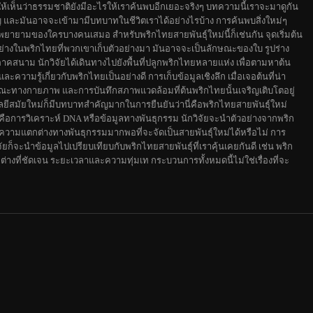
ทำให้เห็นว่าธรรมชาติยังมีอะไรให้เราค้นพบอีกเยอะจริงๆ บทความนี้เราจะมาดูกัน
ัญ และมันอาจจะเข้ามามีบทบาทในชีวิตเราได้อย่างไรบ้าง การค้นพบสิ่งใหม่ๆ
ยายามของใครบางคนเสมอ สำหรับพริกไทยสายพันธุ์ใหม่นี้ก็เช่นกัน จุดเริ่มต้น
งอย่างในพริกไทยที่พวกเขาเก็บตัวอย่างมา มันอาจจะเป็นลักษณะของใบ รูปร่าง
ภาคสนาม นักวิจัยได้เดินทางไปยังพื้นที่ปลูกพริกไทยหลายแห่ง เพื่อตามหาต้น
วามรู้เกี่ยวกับพริกไทยเป็นอย่างดี การเก็บข้อมูลเชิงลึก เมื่อเจอต้นที่น่า
ักษณะทางกายภาพ และการบันทึกสภาพแวดล้อมที่ต้นพริกไทยนั้นเจริญเติบโตอยู่
ีสมัยใหม่ก็มีบทบาทสำคัญมากในการยืนยันว่านี่คือพริกไทยสายพันธุ์ใหม่
ือการวิเคราะห์ DNA หรือข้อมูลทางพันธุกรรม นักวิจัยจะนำตัวอย่างจากพริก
ว่ามีความแตกต่างทางพันธุกรรมมากพอที่จะจัดเป็นสายพันธุ์ใหม่ได้หรือไม่ การ
ัยก็จะนำข้อมูลไปเปรียบเทียบกับพริกไทยสายพันธุ์ที่เราคุ้นเคยกันดี เช่น พริก
างที่ชัดเจน ระยะเวลาและความทุ่มเท กระบวนการทั้งหมดนี้ไม่ใช่เรื่องที่จะ