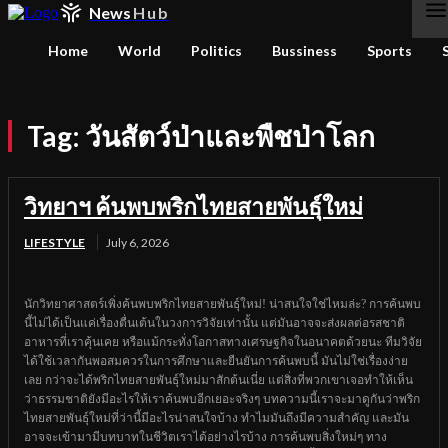
News
Hub
Home
World
Politics
Bussiness
Sports
Tag:
วันสัตว์ป่าและพืชป่าโลก
วิทยาฯ ค้นพบพริกไทยสายพันธุ์ใหม่
LIFESTYLE
July 6, 2026
นักวิทยาศาสตร์เพิ่งค้นพบพริกไทยสายพันธุ์ใหม่! น่าสนใจใช่ไหมล่ะ? การค้นพบ
นี้ไม่ได้เป็นแค่เรื่องตื่นเต้นในวงการวิจัยเท่านั้น แต่มันอาจจะส่งผลต่อรสชาติ
อาหารที่เราคุ้นเคย หรือแม้กระทั่งโอกาสทางเศรษฐกิจในอนาคตด้วยนะ ทีมวิจัย
ได้ใช้เวลากันพอสมควรในการศึกษาและยืนยันการค้นพบนี้ มันไม่ใช่เรื่องง่าย
เลย กว่าจะได้พริกไทยสายพันธุ์ใหม่มาสักต้นเนี่ย แต่สิ่งที่พวกเขาเจอทำให้เห็น
ว่าธรรมชาติยังมีอะไรให้เราค้นพบอีกเยอะจริงๆ บทความนี้เราจะมาดูกันว่าพริก
ไทยสายพันธุ์ใหม่ที่ว่านี้มีอะไรน่าสนใจบ้าง ทำไมมันถึงมีความสำคัญ และมัน
อาจจะเข้ามามีบทบาทในชีวิตเราได้อย่างไรบ้าง การค้นพบสิ่งใหม่ๆ ทาง