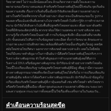
วิทยาศาสตร์ ไม่ว่าจะเล็กน้อยแค่ไหน ล้วนเกิดจากความตั้งใจและความ
พยายามของใครบางคนเสมอ สำหรับพริกไทยสายพันธุ์ใหม่นี้ก็เช่นกัน จุดเริ่มต้น
ของความสงสัย เรื่องราวเริ่มต้นขึ้นเมื่อนักวิจัยสังเกตเห็นความแตกต่างบาง
อย่างในพริกไทยที่พวกเขาเก็บตัวอย่างมา มันอาจจะเป็นลักษณะของใบ รูปร่าง
ของผล หรือแม้แต่กลิ่นที่แตกต่างไปจากพริกไทยทั่วไปที่เรารู้จัก การสำรวจภาค
สนาม นักวิจัยได้เดินทางไปยังพื้นที่ปลูกพริกไทยหลายแห่ง เพื่อตามหาต้นพริก
ไทยที่มีลักษณะผิดปกตินั้น พวกเขาต้องใช้ความอดทน ความช่างสังเกต และ
ความรู้เกี่ยวกับพริกไทยเป็นอย่างดี การเก็บข้อมูลเชิงลึก เมื่อเจอต้นที่น่าสงสัย
แล้ว ขั้นตอนต่อไปคือการเก็บข้อมูลอย่างละเอียด ทั้งการวัดขนาด ลักษณะทาง
กายภาพ และการบันทึกสภาพแวดล้อมที่ต้นพริกไทยนั้นเจริญเติบโตอยู่ เทคนิค
สมัยใหม่ช่วยไขปริศนา นอกจากการสังเกตด้วยตาเปล่าแล้ว เทคโนโลยีสมัย
ใหม่ก็มีบทบาทสำคัญมากในการยืนยันว่านี่คือพริกไทยสายพันธุ์ใหม่จริงๆ การ
วิเคราะห์ทางพันธุกรรม หัวใจสำคัญของการจำแนกสายพันธุ์เลยก็คือการ
วิเคราะห์ DNA หรือข้อมูลทางพันธุกรรม นักวิจัยจะนำตัวอย่างจากพริกไทยต้น
ใหม่นี้ไปเปรียบเทียบกับฐานข้อมูลพริกไทยสายพันธุ์ที่มีอยู่ เพื่อดูว่ามีความแตก
ต่างทางพันธุกรรมมากพอที่จะจัดเป็นสายพันธุ์ใหม่ได้หรือไม่ การเปรียบเทียบกับ
สายพันธุ์เดิม หลังจากได้ผลวิเคราะห์ทางพันธุกรรมแล้ว นักวิจัยก็จะนำข้อมูลไป
เปรียบเทียบกับพริกไทยสายพันธุ์ที่เราคุ้นเคยกันดี เช่น พริกไทยดำ พริกไทยขาว
หรือพริกไทยพันธุ์พื้นเมือง เพื่อหาจุดเด่นและความแตกต่างที่ชัดเจน ระยะเวลา
และความทุ่มเท กระบวนการทั้งหมดนี้ไม่ใช่เรื่องที่จะเสร็จภายในวันสองวัน...
คำเตือนความร้อนสุดขีด