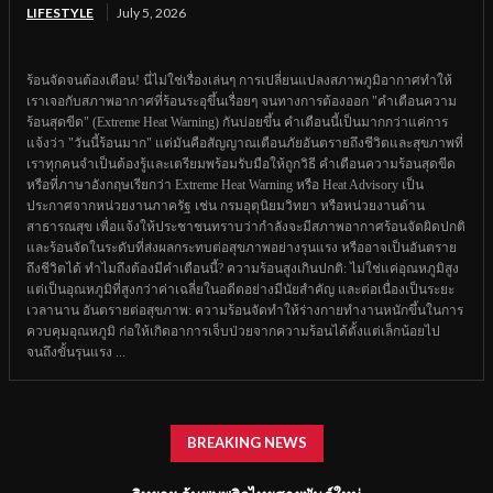
LIFESTYLE
July 5, 2026
ร้อนจัดจนต้องเตือน! นี่ไม่ใช่เรื่องเล่นๆ การเปลี่ยนแปลงสภาพภูมิอากาศทำให้
เราเจอกับสภาพอากาศที่ร้อนระอุขึ้นเรื่อยๆ จนทางการต้องออก "คำเตือนความ
ร้อนสุดขีด" (Extreme Heat Warning) กันบ่อยขึ้น คำเตือนนี้เป็นมากกว่าแค่การ
แจ้งว่า "วันนี้ร้อนมาก" แต่มันคือสัญญาณเตือนภัยอันตรายถึงชีวิตและสุขภาพที่
เราทุกคนจำเป็นต้องรู้และเตรียมพร้อมรับมือให้ถูกวิธี คำเตือนความร้อนสุดขีด
หรือที่ภาษาอังกฤษเรียกว่า Extreme Heat Warning หรือ Heat Advisory เป็น
ประกาศจากหน่วยงานภาครัฐ เช่น กรมอุตุนิยมวิทยา หรือหน่วยงานด้าน
สาธารณสุข เพื่อแจ้งให้ประชาชนทราบว่ากำลังจะมีสภาพอากาศร้อนจัดผิดปกติ
และร้อนจัดในระดับที่ส่งผลกระทบต่อสุขภาพอย่างรุนแรง หรืออาจเป็นอันตราย
ถึงชีวิตได้ ทำไมถึงต้องมีคำเตือนนี้? ความร้อนสูงเกินปกติ: ไม่ใช่แค่อุณหภูมิสูง
แต่เป็นอุณหภูมิที่สูงกว่าค่าเฉลี่ยในอดีตอย่างมีนัยสำคัญ และต่อเนื่องเป็นระยะ
เวลานาน อันตรายต่อสุขภาพ: ความร้อนจัดทำให้ร่างกายทำงานหนักขึ้นในการ
ควบคุมอุณหภูมิ ก่อให้เกิดอาการเจ็บป่วยจากความร้อนได้ตั้งแต่เล็กน้อยไป
จนถึงขั้นรุนแรง ...
BREAKING NEWS