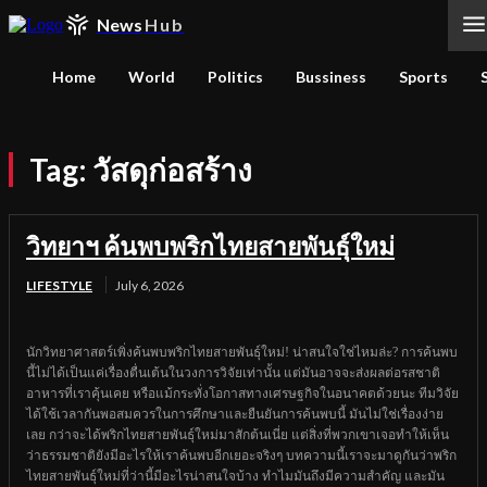
News
Hub
Home
World
Politics
Bussiness
Sports
Tag:
วัสดุก่อสร้าง
วิทยาฯ ค้นพบพริกไทยสายพันธุ์ใหม่
LIFESTYLE
July 6, 2026
นักวิทยาศาสตร์เพิ่งค้นพบพริกไทยสายพันธุ์ใหม่! น่าสนใจใช่ไหมล่ะ? การค้นพบ
นี้ไม่ได้เป็นแค่เรื่องตื่นเต้นในวงการวิจัยเท่านั้น แต่มันอาจจะส่งผลต่อรสชาติ
อาหารที่เราคุ้นเคย หรือแม้กระทั่งโอกาสทางเศรษฐกิจในอนาคตด้วยนะ ทีมวิจัย
ได้ใช้เวลากันพอสมควรในการศึกษาและยืนยันการค้นพบนี้ มันไม่ใช่เรื่องง่าย
เลย กว่าจะได้พริกไทยสายพันธุ์ใหม่มาสักต้นเนี่ย แต่สิ่งที่พวกเขาเจอทำให้เห็น
ว่าธรรมชาติยังมีอะไรให้เราค้นพบอีกเยอะจริงๆ บทความนี้เราจะมาดูกันว่าพริก
ไทยสายพันธุ์ใหม่ที่ว่านี้มีอะไรน่าสนใจบ้าง ทำไมมันถึงมีความสำคัญ และมัน