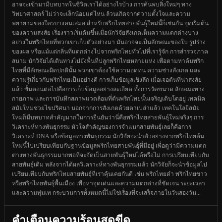
อาจจะเข้ามามีบทบาทในชีวิตเราได้อย่างไรบ้าง การค้นพบสิ่งใหม่ๆ ทาง
วิทยาศาสตร์ ไม่ว่าจะเล็กน้อยแค่ไหน ล้วนเกิดจากความตั้งใจและความ
พยายามของใครบางคนเสมอ สำหรับพริกไทยสายพันธุ์ใหม่นี้ก็เช่นกัน จุดเริ่มต้น
ของความสงสัย เรื่องราวเริ่มต้นขึ้นเมื่อนักวิจัยสังเกตเห็นความแตกต่างบาง
อย่างในพริกไทยที่พวกเขาเก็บตัวอย่างมา มันอาจจะเป็นลักษณะของใบ รูปร่าง
ของผล หรือแม้แต่กลิ่นที่แตกต่างไปจากพริกไทยทั่วไปที่เรารู้จัก การสำรวจภาค
สนาม นักวิจัยได้เดินทางไปยังพื้นที่ปลูกพริกไทยหลายแห่ง เพื่อตามหาต้นพริก
ไทยที่มีลักษณะผิดปกตินั้น พวกเขาต้องใช้ความอดทน ความช่างสังเกต และ
ความรู้เกี่ยวกับพริกไทยเป็นอย่างดี การเก็บข้อมูลเชิงลึก เมื่อเจอต้นที่น่าสงสัย
แล้ว ขั้นตอนต่อไปคือการเก็บข้อมูลอย่างละเอียด ทั้งการวัดขนาด ลักษณะทาง
กายภาพ และการบันทึกสภาพแวดล้อมที่ต้นพริกไทยนั้นเจริญเติบโตอยู่ เทคนิค
สมัยใหม่ช่วยไขปริศนา นอกจากการสังเกตด้วยตาเปล่าแล้ว เทคโนโลยีสมัย
ใหม่ก็มีบทบาทสำคัญมากในการยืนยันว่านี่คือพริกไทยสายพันธุ์ใหม่จริงๆ การ
วิเคราะห์ทางพันธุกรรม หัวใจสำคัญของการจำแนกสายพันธุ์เลยก็คือการ
วิเคราะห์ DNA หรือข้อมูลทางพันธุกรรม นักวิจัยจะนำตัวอย่างจากพริกไทยต้น
ใหม่นี้ไปเปรียบเทียบกับฐานข้อมูลพริกไทยสายพันธุ์ที่มีอยู่ เพื่อดูว่ามีความแตก
ต่างทางพันธุกรรมมากพอที่จะจัดเป็นสายพันธุ์ใหม่ได้หรือไม่ การเปรียบเทียบกับ
สายพันธุ์เดิม หลังจากได้ผลวิเคราะห์ทางพันธุกรรมแล้ว นักวิจัยก็จะนำข้อมูลไป
เปรียบเทียบกับพริกไทยสายพันธุ์ที่เราคุ้นเคยกันดี เช่น พริกไทยดำ พริกไทยขาว
หรือพริกไทยพันธุ์พื้นเมือง เพื่อหาจุดเด่นและความแตกต่างที่ชัดเจน ระยะเวลา
และความทุ่มเท กระบวนการทั้งหมดนี้ไม่ใช่เรื่องที่จะเสร็จภายในวันสองวัน...
คำเตือนความร้อนสุดขีด