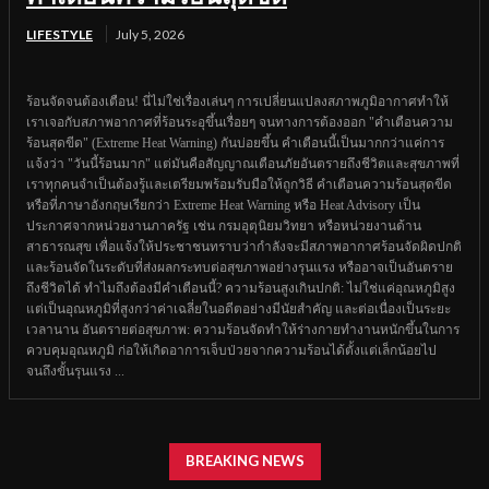
LIFESTYLE
July 5, 2026
ร้อนจัดจนต้องเตือน! นี่ไม่ใช่เรื่องเล่นๆ การเปลี่ยนแปลงสภาพภูมิอากาศทำให้
เราเจอกับสภาพอากาศที่ร้อนระอุขึ้นเรื่อยๆ จนทางการต้องออก "คำเตือนความ
ร้อนสุดขีด" (Extreme Heat Warning) กันบ่อยขึ้น คำเตือนนี้เป็นมากกว่าแค่การ
แจ้งว่า "วันนี้ร้อนมาก" แต่มันคือสัญญาณเตือนภัยอันตรายถึงชีวิตและสุขภาพที่
เราทุกคนจำเป็นต้องรู้และเตรียมพร้อมรับมือให้ถูกวิธี คำเตือนความร้อนสุดขีด
หรือที่ภาษาอังกฤษเรียกว่า Extreme Heat Warning หรือ Heat Advisory เป็น
ประกาศจากหน่วยงานภาครัฐ เช่น กรมอุตุนิยมวิทยา หรือหน่วยงานด้าน
สาธารณสุข เพื่อแจ้งให้ประชาชนทราบว่ากำลังจะมีสภาพอากาศร้อนจัดผิดปกติ
และร้อนจัดในระดับที่ส่งผลกระทบต่อสุขภาพอย่างรุนแรง หรืออาจเป็นอันตราย
ถึงชีวิตได้ ทำไมถึงต้องมีคำเตือนนี้? ความร้อนสูงเกินปกติ: ไม่ใช่แค่อุณหภูมิสูง
แต่เป็นอุณหภูมิที่สูงกว่าค่าเฉลี่ยในอดีตอย่างมีนัยสำคัญ และต่อเนื่องเป็นระยะ
เวลานาน อันตรายต่อสุขภาพ: ความร้อนจัดทำให้ร่างกายทำงานหนักขึ้นในการ
ควบคุมอุณหภูมิ ก่อให้เกิดอาการเจ็บป่วยจากความร้อนได้ตั้งแต่เล็กน้อยไป
จนถึงขั้นรุนแรง ...
BREAKING NEWS