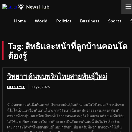
News
Hub
Home
World
Politics
Bussiness
Sports
Tag:
สิทธิและหน้าที่ลูกบ้านคอนโด
ต้องรู้
วิทยาฯ ค้นพบพริกไทยสายพันธุ์ใหม่
LIFESTYLE
July 6, 2026
นักวิทยาศาสตร์เพิ่งค้นพบพริกไทยสายพันธุ์ใหม่! น่าสนใจใช่ไหมล่ะ? การค้นพบ
นี้ไม่ได้เป็นแค่เรื่องตื่นเต้นในวงการวิจัยเท่านั้น แต่มันอาจจะส่งผลต่อรสชาติ
อาหารที่เราคุ้นเคย หรือแม้กระทั่งโอกาสทางเศรษฐกิจในอนาคตด้วยนะ ทีมวิจัย
ได้ใช้เวลากันพอสมควรในการศึกษาและยืนยันการค้นพบนี้ มันไม่ใช่เรื่องง่าย
เลย กว่าจะได้พริกไทยสายพันธุ์ใหม่มาสักต้นเนี่ย แต่สิ่งที่พวกเขาเจอทำให้เห็น