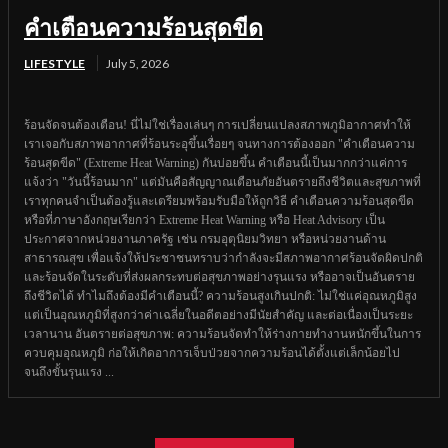
คำเตือนความร้อนสุดขีด
LIFESTYLE
July 5, 2026
ร้อนจัดจนต้องเตือน! นี่ไม่ใช่เรื่องเล่นๆ การเปลี่ยนแปลงสภาพภูมิอากาศทำให้
เราเจอกับสภาพอากาศที่ร้อนระอุขึ้นเรื่อยๆ จนทางการต้องออก "คำเตือนความ
ร้อนสุดขีด" (Extreme Heat Warning) กันบ่อยขึ้น คำเตือนนี้เป็นมากกว่าแค่การ
แจ้งว่า "วันนี้ร้อนมาก" แต่มันคือสัญญาณเตือนภัยอันตรายถึงชีวิตและสุขภาพที่
เราทุกคนจำเป็นต้องรู้และเตรียมพร้อมรับมือให้ถูกวิธี คำเตือนความร้อนสุดขีด
หรือที่ภาษาอังกฤษเรียกว่า Extreme Heat Warning หรือ Heat Advisory เป็น
ประกาศจากหน่วยงานภาครัฐ เช่น กรมอุตุนิยมวิทยา หรือหน่วยงานด้าน
สาธารณสุข เพื่อแจ้งให้ประชาชนทราบว่ากำลังจะมีสภาพอากาศร้อนจัดผิดปกติ
และร้อนจัดในระดับที่ส่งผลกระทบต่อสุขภาพอย่างรุนแรง หรืออาจเป็นอันตราย
ถึงชีวิตได้ ทำไมถึงต้องมีคำเตือนนี้? ความร้อนสูงเกินปกติ: ไม่ใช่แค่อุณหภูมิสูง
แต่เป็นอุณหภูมิที่สูงกว่าค่าเฉลี่ยในอดีตอย่างมีนัยสำคัญ และต่อเนื่องเป็นระยะ
เวลานาน อันตรายต่อสุขภาพ: ความร้อนจัดทำให้ร่างกายทำงานหนักขึ้นในการ
ควบคุมอุณหภูมิ ก่อให้เกิดอาการเจ็บป่วยจากความร้อนได้ตั้งแต่เล็กน้อยไป
จนถึงขั้นรุนแรง ...