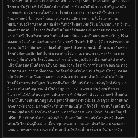
ว่าธรรมชาติยังมีอะไรให้เราค้นพบอีกเยอะจริงๆ บทความนี้เราจะมาดูกันว่าพริก
ไทยสายพันธุ์ใหม่ที่ว่านี้มีอะไรน่าสนใจบ้าง ทำไมมันถึงมีความสำคัญ และมัน
อาจจะเข้ามามีบทบาทในชีวิตเราได้อย่างไรบ้าง การค้นพบสิ่งใหม่ๆ ทาง
วิทยาศาสตร์ ไม่ว่าจะเล็กน้อยแค่ไหน ล้วนเกิดจากความตั้งใจและความ
พยายามของใครบางคนเสมอ สำหรับพริกไทยสายพันธุ์ใหม่นี้ก็เช่นกัน จุดเริ่มต้น
ของความสงสัย เรื่องราวเริ่มต้นขึ้นเมื่อนักวิจัยสังเกตเห็นความแตกต่างบาง
อย่างในพริกไทยที่พวกเขาเก็บตัวอย่างมา มันอาจจะเป็นลักษณะของใบ รูปร่าง
ของผล หรือแม้แต่กลิ่นที่แตกต่างไปจากพริกไทยทั่วไปที่เรารู้จัก การสำรวจภาค
สนาม นักวิจัยได้เดินทางไปยังพื้นที่ปลูกพริกไทยหลายแห่ง เพื่อตามหาต้นพริก
ไทยที่มีลักษณะผิดปกตินั้น พวกเขาต้องใช้ความอดทน ความช่างสังเกต และ
ความรู้เกี่ยวกับพริกไทยเป็นอย่างดี การเก็บข้อมูลเชิงลึก เมื่อเจอต้นที่น่าสงสัย
แล้ว ขั้นตอนต่อไปคือการเก็บข้อมูลอย่างละเอียด ทั้งการวัดขนาด ลักษณะทาง
กายภาพ และการบันทึกสภาพแวดล้อมที่ต้นพริกไทยนั้นเจริญเติบโตอยู่ เทคนิค
สมัยใหม่ช่วยไขปริศนา นอกจากการสังเกตด้วยตาเปล่าแล้ว เทคโนโลยีสมัย
ใหม่ก็มีบทบาทสำคัญมากในการยืนยันว่านี่คือพริกไทยสายพันธุ์ใหม่จริงๆ การ
วิเคราะห์ทางพันธุกรรม หัวใจสำคัญของการจำแนกสายพันธุ์เลยก็คือการ
วิเคราะห์ DNA หรือข้อมูลทางพันธุกรรม นักวิจัยจะนำตัวอย่างจากพริกไทยต้น
ใหม่นี้ไปเปรียบเทียบกับฐานข้อมูลพริกไทยสายพันธุ์ที่มีอยู่ เพื่อดูว่ามีความแตก
ต่างทางพันธุกรรมมากพอที่จะจัดเป็นสายพันธุ์ใหม่ได้หรือไม่ การเปรียบเทียบกับ
สายพันธุ์เดิม หลังจากได้ผลวิเคราะห์ทางพันธุกรรมแล้ว นักวิจัยก็จะนำข้อมูลไป
เปรียบเทียบกับพริกไทยสายพันธุ์ที่เราคุ้นเคยกันดี เช่น พริกไทยดำ พริกไทยขาว
หรือพริกไทยพันธุ์พื้นเมือง เพื่อหาจุดเด่นและความแตกต่างที่ชัดเจน ระยะเวลา
และความทุ่มเท กระบวนการทั้งหมดนี้ไม่ใช่เรื่องที่จะเสร็จภายในวันสองวัน...