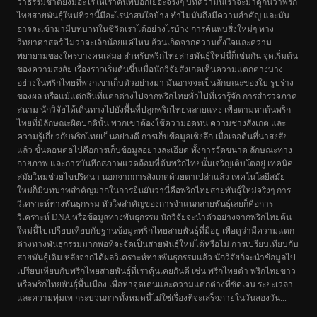
ว่าธรรมชาติยังมีอะไรให้เราค้นพบอีกเยอะจริงๆ บทความนี้เราจะมาดูกันว่าพริก
ไทยสายพันธุ์ใหม่ที่ว่านี้มีอะไรน่าสนใจบ้าง ทำไมมันถึงมีความสำคัญ และมัน
อาจจะเข้ามามีบทบาทในชีวิตเราได้อย่างไรบ้าง การค้นพบสิ่งใหม่ๆ ทาง
วิทยาศาสตร์ ไม่ว่าจะเล็กน้อยแค่ไหน ล้วนเกิดจากความตั้งใจและความ
พยายามของใครบางคนเสมอ สำหรับพริกไทยสายพันธุ์ใหม่นี้ก็เช่นกัน จุดเริ่มต้น
ของความสงสัย เรื่องราวเริ่มต้นขึ้นเมื่อนักวิจัยสังเกตเห็นความแตกต่างบาง
อย่างในพริกไทยที่พวกเขาเก็บตัวอย่างมา มันอาจจะเป็นลักษณะของใบ รูปร่าง
ของผล หรือแม้แต่กลิ่นที่แตกต่างไปจากพริกไทยทั่วไปที่เรารู้จัก การสำรวจภาค
สนาม นักวิจัยได้เดินทางไปยังพื้นที่ปลูกพริกไทยหลายแห่ง เพื่อตามหาต้นพริก
ไทยที่มีลักษณะผิดปกตินั้น พวกเขาต้องใช้ความอดทน ความช่างสังเกต และ
ความรู้เกี่ยวกับพริกไทยเป็นอย่างดี การเก็บข้อมูลเชิงลึก เมื่อเจอต้นที่น่าสงสัย
แล้ว ขั้นตอนต่อไปคือการเก็บข้อมูลอย่างละเอียด ทั้งการวัดขนาด ลักษณะทาง
กายภาพ และการบันทึกสภาพแวดล้อมที่ต้นพริกไทยนั้นเจริญเติบโตอยู่ เทคนิค
สมัยใหม่ช่วยไขปริศนา นอกจากการสังเกตด้วยตาเปล่าแล้ว เทคโนโลยีสมัย
ใหม่ก็มีบทบาทสำคัญมากในการยืนยันว่านี่คือพริกไทยสายพันธุ์ใหม่จริงๆ การ
วิเคราะห์ทางพันธุกรรม หัวใจสำคัญของการจำแนกสายพันธุ์เลยก็คือการ
วิเคราะห์ DNA หรือข้อมูลทางพันธุกรรม นักวิจัยจะนำตัวอย่างจากพริกไทยต้น
ใหม่นี้ไปเปรียบเทียบกับฐานข้อมูลพริกไทยสายพันธุ์ที่มีอยู่ เพื่อดูว่ามีความแตก
ต่างทางพันธุกรรมมากพอที่จะจัดเป็นสายพันธุ์ใหม่ได้หรือไม่ การเปรียบเทียบกับ
สายพันธุ์เดิม หลังจากได้ผลวิเคราะห์ทางพันธุกรรมแล้ว นักวิจัยก็จะนำข้อมูลไป
เปรียบเทียบกับพริกไทยสายพันธุ์ที่เราคุ้นเคยกันดี เช่น พริกไทยดำ พริกไทยขาว
หรือพริกไทยพันธุ์พื้นเมือง เพื่อหาจุดเด่นและความแตกต่างที่ชัดเจน ระยะเวลา
และความทุ่มเท กระบวนการทั้งหมดนี้ไม่ใช่เรื่องที่จะเสร็จภายในวันสองวัน...