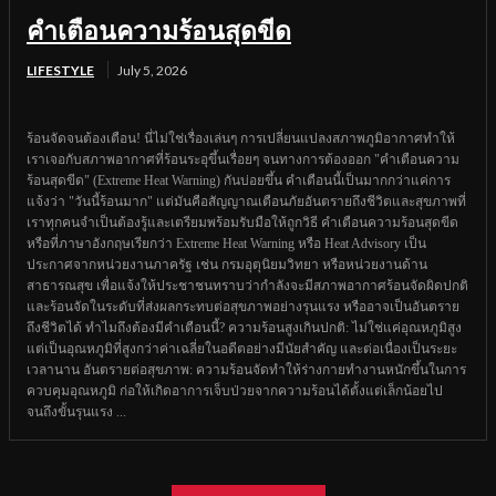
คำเตือนความร้อนสุดขีด
LIFESTYLE
July 5, 2026
ร้อนจัดจนต้องเตือน! นี่ไม่ใช่เรื่องเล่นๆ การเปลี่ยนแปลงสภาพภูมิอากาศทำให้
เราเจอกับสภาพอากาศที่ร้อนระอุขึ้นเรื่อยๆ จนทางการต้องออก "คำเตือนความ
ร้อนสุดขีด" (Extreme Heat Warning) กันบ่อยขึ้น คำเตือนนี้เป็นมากกว่าแค่การ
แจ้งว่า "วันนี้ร้อนมาก" แต่มันคือสัญญาณเตือนภัยอันตรายถึงชีวิตและสุขภาพที่
เราทุกคนจำเป็นต้องรู้และเตรียมพร้อมรับมือให้ถูกวิธี คำเตือนความร้อนสุดขีด
หรือที่ภาษาอังกฤษเรียกว่า Extreme Heat Warning หรือ Heat Advisory เป็น
ประกาศจากหน่วยงานภาครัฐ เช่น กรมอุตุนิยมวิทยา หรือหน่วยงานด้าน
สาธารณสุข เพื่อแจ้งให้ประชาชนทราบว่ากำลังจะมีสภาพอากาศร้อนจัดผิดปกติ
และร้อนจัดในระดับที่ส่งผลกระทบต่อสุขภาพอย่างรุนแรง หรืออาจเป็นอันตราย
ถึงชีวิตได้ ทำไมถึงต้องมีคำเตือนนี้? ความร้อนสูงเกินปกติ: ไม่ใช่แค่อุณหภูมิสูง
แต่เป็นอุณหภูมิที่สูงกว่าค่าเฉลี่ยในอดีตอย่างมีนัยสำคัญ และต่อเนื่องเป็นระยะ
เวลานาน อันตรายต่อสุขภาพ: ความร้อนจัดทำให้ร่างกายทำงานหนักขึ้นในการ
ควบคุมอุณหภูมิ ก่อให้เกิดอาการเจ็บป่วยจากความร้อนได้ตั้งแต่เล็กน้อยไป
จนถึงขั้นรุนแรง ...