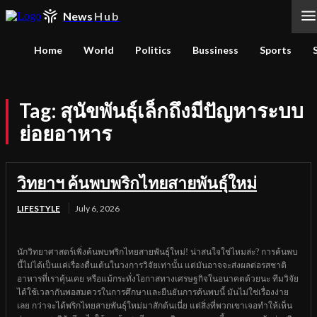
News
Hub
Home
World
Politics
Bussiness
Sports
Tag:
สุนัขพันธุ์เล็กถึงมีปัญหาระบบ
ย่อยอาหาร
วิทยาฯ ค้นพบพริกไทยสายพันธุ์ใหม่
LIFESTYLE
July 6, 2026
นักวิทยาศาสตร์เพิ่งค้นพบพริกไทยสายพันธุ์ใหม่! น่าสนใจใช่ไหมล่ะ? การค้นพบ
นี้ไม่ได้เป็นแค่เรื่องตื่นเต้นในวงการวิจัยเท่านั้น แต่มันอาจจะส่งผลต่อรสชาติ
อาหารที่เราคุ้นเคย หรือแม้กระทั่งโอกาสทางเศรษฐกิจในอนาคตด้วยนะ ทีมวิจัย
ได้ใช้เวลากันพอสมควรในการศึกษาและยืนยันการค้นพบนี้ มันไม่ใช่เรื่องง่าย
เลย กว่าจะได้พริกไทยสายพันธุ์ใหม่มาสักต้นเนี่ย แต่สิ่งที่พวกเขาเจอทำให้เห็น